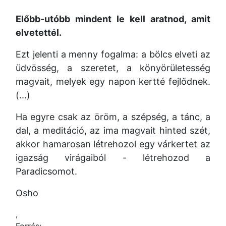
Előbb-utóbb mindent le kell aratnod,
amit
elvetettél.
Ezt jelenti a menny fogalma: a bölcs elveti az
üdvösség, a szeretet,
a könyörületesség
magvait, melyek egy napon kertté fejlődnek.
(...)
Ha egyre csak az öröm,
a szépség, a tánc,
a
dal, a meditáció,
az ima magvait hinted szét,
akkor hamarosan létrehozol egy várkertet az
igazság virágaiból - létrehozod a
Paradicsomot.
Osho
,