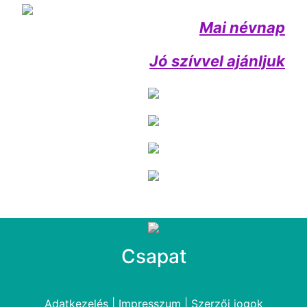
Mai névnap
Jó szívvel ajánljuk
Csapat
Adatkezelés
|
Impresszum
|
Szerzői jogok