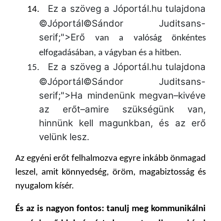
Ez a szöveg a Jóportál.hu tulajdona
14.
©Jóportál©Sándor Juditsans-
serif;">Erő
van a valóság önkéntes
elfogadásában,
a vágyban
és
a hitben.
Ez a szöveg a Jóportál.hu tulajdona
15.
©Jóportál©Sándor Juditsans-
serif;">Ha mindenünk megvan–kivéve
az erőt–amire szükségünk van,
hinnünk kell magunkban,
és az erő
velünk lesz.
Az egyéni erőt felhalmozva egyre inkább önmagad
leszel,
amit könnyedség, öröm,
magabiztosság és
nyugalom kísér.
És az is nagyon fontos: tanulj meg kommunikálni