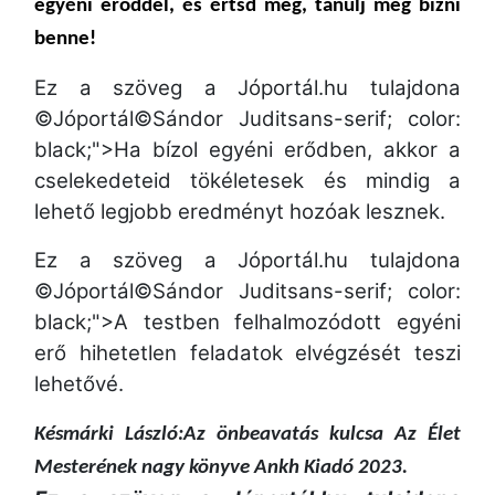
egyéni erőddel,
és értsd meg, tanulj meg bízni
benne!
Ez a szöveg a Jóportál.hu tulajdona
©Jóportál©Sándor Juditsans-serif; color:
black;">Ha bízol egyéni erődben, akkor a
cselekedeteid tökéletesek és mindig a
lehető legjobb eredményt hozóak lesznek.
Ez a szöveg a Jóportál.hu tulajdona
©Jóportál©Sándor Juditsans-serif; color:
black;">A testben felhalmozódott egyéni
erő hihetetlen feladatok elvégzését teszi
lehetővé.
Késmárki László:Az önbeavatás kulcsa Az Élet
Mesterének nagy könyve Ankh Kiadó 2023.