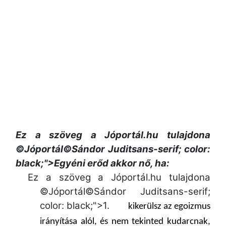
Ez a szöveg a Jóportál.hu tulajdona
©Jóportál©Sándor Juditsans-serif; color:
black;">Egyéni erőd akkor nő, ha:
Ez a szöveg a Jóportál.hu tulajdona
©Jóportál©Sándor Juditsans-serif;
color: black;">
1.
kikerülsz az egoizmus
irányítása alól,
és nem tekinted kudarcnak,