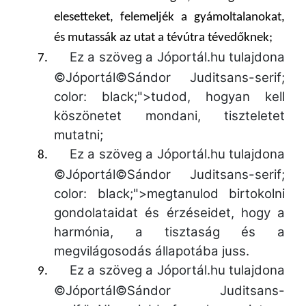
elesetteket, felemeljék a gyámoltalanokat,
és mutassák az utat a tévútra tévedőknek;
Ez a szöveg a Jóportál.hu tulajdona
7.
©Jóportál©Sándor Juditsans-serif;
color: black;">tudod, hogyan kell
köszönetet mondani,
tiszteletet
mutatni;
Ez a szöveg a Jóportál.hu tulajdona
8.
©Jóportál©Sándor Juditsans-serif;
color: black;">megtanulod birtokolni
gondolataidat és érzéseidet, hogy a
harmónia,
a tisztaság és a
megvilágosodás állapotába juss.
Ez a szöveg a Jóportál.hu tulajdona
9.
©Jóportál©Sándor Juditsans-