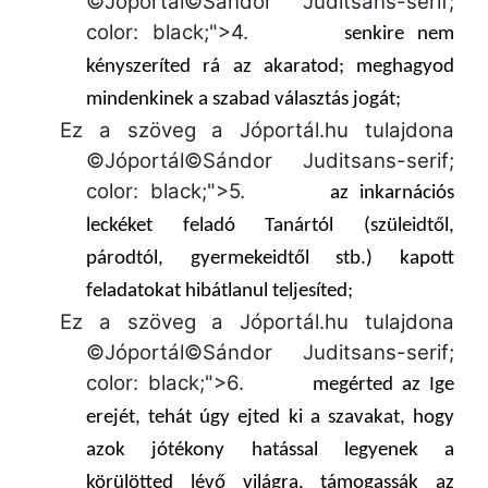
©Jóportál©Sándor Juditsans-serif;
color: black;">
4.
senkire nem
kényszeríted rá az akaratod; meghagyod
mindenkinek a szabad választás jogát;
Ez a szöveg a Jóportál.hu tulajdona
©Jóportál©Sándor Juditsans-serif;
color: black;">
5.
az inkarnációs
leckéket feladó Tanártól (szüleidtől,
párodtól, gyermekeidtől stb.) kapott
feladatokat hibátlanul teljesíted;
Ez a szöveg a Jóportál.hu tulajdona
©Jóportál©Sándor Juditsans-serif;
color: black;">
6.
megérted az Ige
erejét,
tehát úgy ejted ki a szavakat, hogy
azok jótékony hatással legyenek a
körülötted lévő világra,
támogassák az