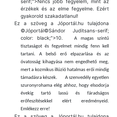
serif;">Nincs jobb fegyelem, mint az
érzékek és az elme fegyelme. Ezért
gyakorold szakadatlanul!
Ez a szöveg a Jóportál.hu tulajdona
©Jóportál©Sándor Juditsans-serif;
color: black;">
10.
A magas szintű
tisztaságot és fegyelmet mindig fenn kell
tartani. A belső erő elpazarlása és az
óvatosság kihagyása nem engedhető meg,
mert a kozmikus illúzió hatalmas erői mindig
támadásra készek.
A szenvedély egyetlen
szuronyrohama elég ahhoz, hogy elsodorja
évekig tartó lassú és fáradságos
erőfeszítésekkel elért eredményeid.
Emlékezz erre!
Ez a szöveg a Jóportál.hu tulajdona