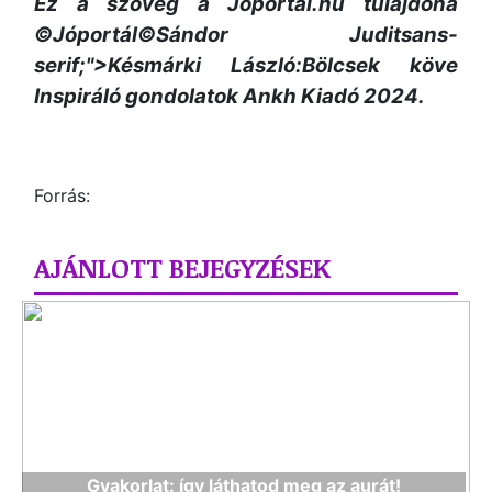
Ez a szöveg a Jóportál.hu tulajdona
©Jóportál©Sándor Juditsans-
serif;">Késmárki László:Bölcsek köve
Inspiráló gondolatok Ankh Kiadó 2024.
Forrás:
AJÁNLOTT BEJEGYZÉSEK
Gyakorlat: így láthatod meg az aurát!