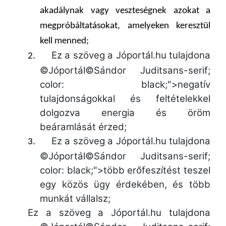
akadálynak vagy veszteségnek azokat a
megpróbáltatásokat,
amelyeken keresztül
kell menned;
Ez a szöveg a Jóportál.hu tulajdona
2.
©Jóportál©Sándor Juditsans-serif;
color: black;">negatív
tulajdonságokkal és feltételekkel
dolgozva energia és öröm
beáramlását érzed;
Ez a szöveg a Jóportál.hu tulajdona
3.
©Jóportál©Sándor Juditsans-serif;
color: black;">több erőfeszítést teszel
egy közös ügy érdekében, és több
munkát vállalsz;
Ez a szöveg a Jóportál.hu tulajdona