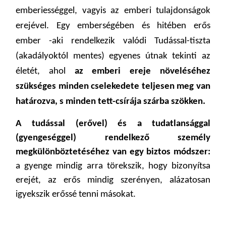
emberiességgel, vagyis az emberi tulajdonságok
erejével. Egy emberségében és hitében erős
ember -aki rendelkezik valódi Tudással-tiszta
(akadályoktól mentes) egyenes útnak tekinti az
életét, ahol
az emberi ereje növeléséhez
szükséges minden cselekedete teljesen meg van
határozva, s minden tett-csírája szárba szökken.
A tudással (erővel) és a tudatlansággal
(gyengeséggel) rendelkező személy
megkülönböztetéséhez van egy biztos módszer:
a gyenge mindig arra törekszik, hogy bizonyítsa
erejét, az erős mindig szerényen, alázatosan
igyekszik erőssé tenni másokat.