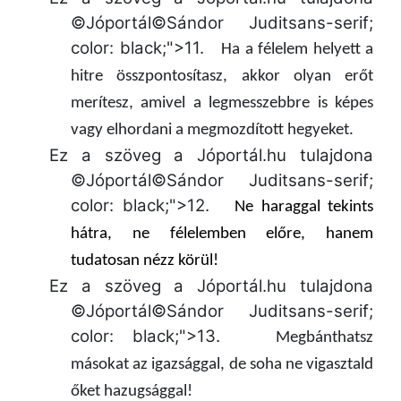
©Jóportál©Sándor Juditsans-serif;
color: black;">
11.
Ha a félelem helyett a
hitre összpontosítasz,
akkor olyan erőt
merítesz, amivel a legmesszebbre is képes
vagy elhordani a megmozdított hegyeket.
Ez a szöveg a Jóportál.hu tulajdona
©Jóportál©Sándor Juditsans-serif;
color: black;">
12.
Ne haraggal tekints
hátra,
ne félelemben előre, hanem
tudatosan nézz körül!
Ez a szöveg a Jóportál.hu tulajdona
©Jóportál©Sándor Juditsans-serif;
color: black;">
13.
Megbánthatsz
másokat az igazsággal,
de soha ne vigasztald
őket hazugsággal!