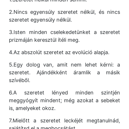
2.Nincs egyensúly szeretet nélkül,
és nincs
szeretet egyensúly nélkül.
3.Isten minden cselekedetünket a szeretet
prizmáján keresztül ítéli meg.
4.Az abszolút szeretet az evolúció alapja.
5.Egy dolog van, amit nem lehet kérni: a
szeretet. Ajándékként áramlik a másik
szívéből.
6.A szeretet lényed minden szintjén
meggyógyít mindent; még azokat a sebeket
is,
amelyeket okoz.
7.Mielőtt a szeretet leckéjét megtanulnád,
sajátítsd el a megbocsátást.