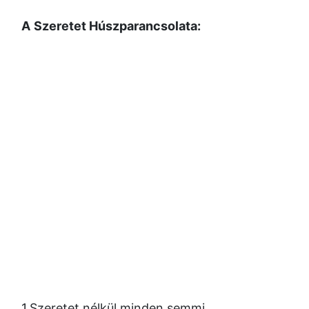
A
Szeretet Húszparancsolata:
1.Szeretet nélkül minden semmi.