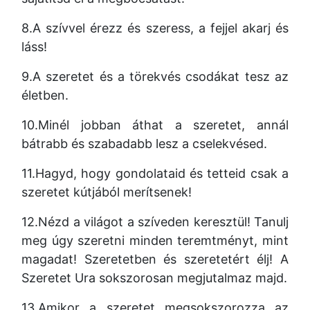
8.A szívvel érezz és szeress,
a fejjel akarj és
láss!
9.A szeretet és a törekvés csodákat tesz az
életben.
10.Minél jobban áthat a szeretet, annál
bátrabb és szabadabb lesz a cselekvésed.
11.Hagyd,
hogy gondolataid és tetteid csak a
szeretet kútjából merítsenek!
12.Nézd a világot a szíveden keresztül! Tanulj
meg úgy szeretni minden teremtményt, mint
magadat! Szeretetben és szeretetért élj! A
Szeretet Ura sokszorosan megjutalmaz majd.
13.Amikor a szeretet megsokszorozza az