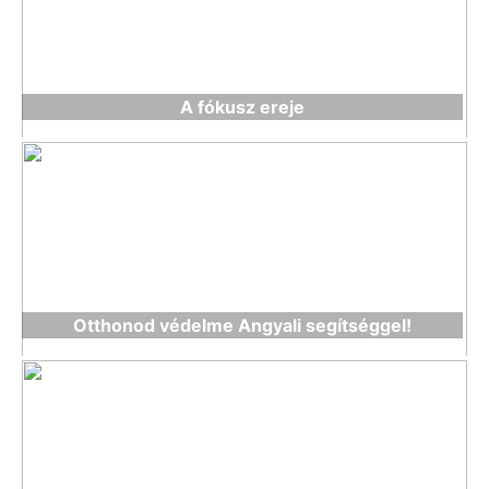
A fókusz ereje
Otthonod védelme Angyali segítséggel!