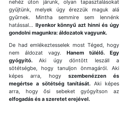
nehéz úton járunk, olyan tapasztalásokat
gyűjtünk, melyek úgy érezzük maguk alá
gyűrnek. Mintha semmire sem lennénk
hatással...
Ilyenkor könnyű azt hinni és úgy
gondolni magunkra: áldozatok vagyunk.
De had emlékeztesselek most Téged, hogy
nem áldozat vagy.
Hanem túlélő. Egy
gyógyító.
Aki úgy döntött leszáll a
sötétségbe, hogy tanuljon önmagáról. Aki
képes arra, hogy
szembenézzen és
megértse a sötétség tanítását.
Aki képes
arra, hogy ősi sebeket gyógyítson az
elfogadás és a szeretet erejével.