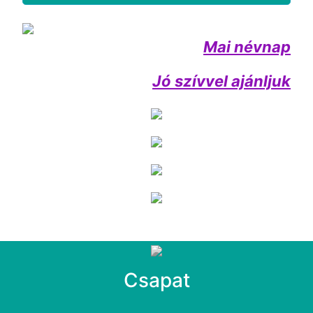
Mai névnap
Jó szívvel ajánljuk
Csapat