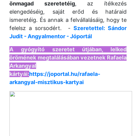
önmagad szeretetéig
, az ítélkezés
elengedéséig,
saját erőd és határaid
ismeretéig. És annak a felvállalásáig, hogy te
felelsz a sorsodért. -
Szeretettel: Sándor
Judit - Angyalmentor - Jóportál
A gyógyító szeretet útjában,
lelked
örömének megtalálásában vezetnek Rafaela
Arkangyal
kártyái:
https://joportal.hu/rafaela-
arkangyal-misztikus-kartyai