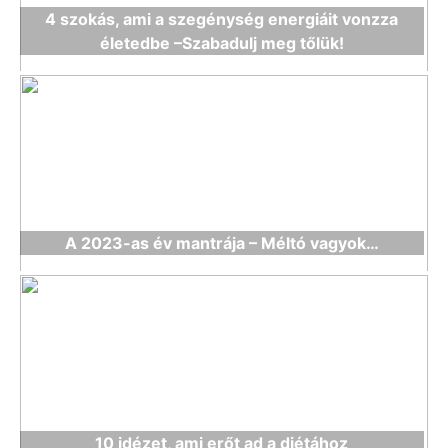
4 szokás, ami a szegénység energiáit vonzza
életedbe –Szabadulj meg tőlük!
A 2023-as év mantrája – Méltó vagyok…
10 idézet, ami erőt ad a diétához