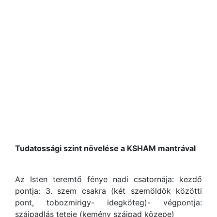
Tudatossági szint növelése a KSHAM mantrával
Az Isten teremtő fénye nadi csatornája: kezdő
pontja: 3. szem csakra (két szemöldök közötti
pont, tobozmirigy- idegköteg)- végpontja:
szájpadlás teteje (kemény szájpad közepe)