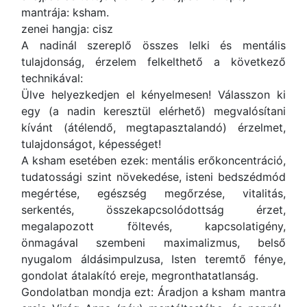
mantrája: ksham.
zenei hangja: cisz
A nadinál szereplő összes lelki és mentális
tulajdonság, érzelem felkelthető a következő
technikával:
Ülve helyezkedjen el kényelmesen! Válasszon ki
egy (a nadin keresztül elérhető) megvalósítani
kívánt (átélendő, megtapasztalandó) érzelmet,
tulajdonságot, képességet!
A ksham esetében ezek: mentális erőkoncentráció,
tudatossági szint növekedése, isteni bedszédmód
megértése, egészség megőrzése, vitalitás,
serkentés, összekapcsolódottság érzet,
megalapozott föltevés, kapcsolatigény,
önmagával szembeni maximalizmus, belső
nyugalom áldásimpulzusa, Isten teremtő fénye,
gondolat átalakító ereje, megronthatatlanság.
Gondolatban mondja ezt: Áradjon a ksham mantra