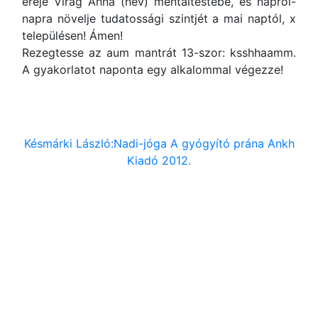
ereje Virág Anna (név) mentáltestébe, és napról-
napra növelje tudatossági szintjét a mai naptól, x
településen! Ámen!
Rezegtesse az aum mantrát 13-szor: ksshhaamm.
A gyakorlatot naponta egy alkalommal végezze!
Késmárki László:Nadi-jóga A gyógyító prána Ankh
Kiadó 2012.