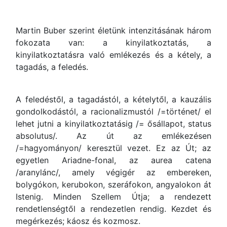
Martin Buber szerint életünk intenzitásának három
fokozata van: a kinyilatkoztatás, a
kinyilatkoztatásra való emlékezés és a kétely, a
tagadás, a feledés.
A feledéstől, a tagadástól, a kételytől, a kauzális
gondolkodástól, a racionalizmustól /=történet/ el
lehet jutni a kinyilatkoztatásig /= ősállapot, status
absolutus/. Az út az emlékezésen
/=hagyományon/ keresztül vezet. Ez az Út; az
egyetlen Ariadne-fonal, az aurea catena
/aranylánc/, amely végigér az embereken,
bolygókon, kerubokon, szeráfokon, angyalokon át
Istenig. Minden Szellem Útja; a rendezett
rendetlenségtől a rendezetlen rendig. Kezdet és
megérkezés; káosz és kozmosz.