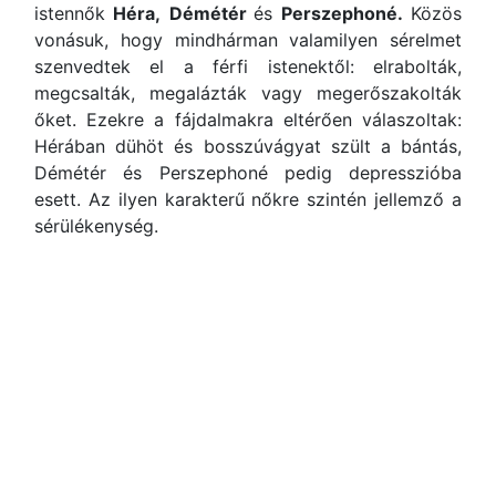
istennők
Héra,
Démétér
és
Perszephoné.
Közös
vonásuk, hogy mindhárman valamilyen sérelmet
szenvedtek el a férfi istenektől: elrabolták,
megcsalták, megalázták vagy megerőszakolták
őket. Ezekre a fájdalmakra eltérően válaszoltak:
Hérában dühöt és bosszúvágyat szült a bántás,
Démétér és Perszephoné pedig depresszióba
esett. Az ilyen karakterű nőkre szintén jellemző a
sérülékenység.