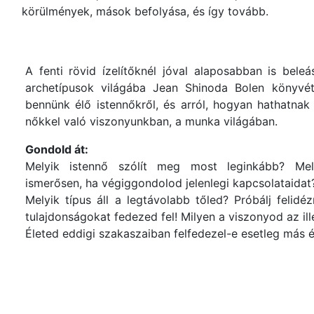
körülmények, mások befolyása, és így tovább.
A fenti rövid ízelítőknél jóval alaposabban is be
archetípusok világába Jean Shinoda Bolen könyvé
bennünk élő istennőkről, és arról, hogyan hathatnak
nőkkel való viszonyunkban, a munka világában.
Gondold át:
Melyik istennő szólít meg most leginkább? M
ismerősen, ha végiggondolod jelenlegi kapcsolataidat
Melyik típus áll a legtávolabb tőled? Próbálj felidé
tulajdonságokat fedezed fel! Milyen a viszonyod az ill
Életed eddigi szakaszaiban felfedezel-e esetleg más é