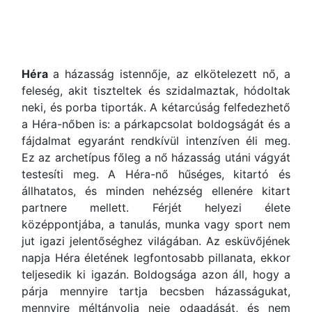
Héra
a házasság istennője, az elkötelezett nő, a
feleség, akit tiszteltek és szidalmaztak, hódoltak
neki, és porba tiporták. A kétarcúság felfedezhető
a Héra-nőben is: a párkapcsolat boldogságát és a
fájdalmat egyaránt rendkívül intenzíven éli meg.
Ez az archetípus főleg a nő házasság utáni vágyát
testesíti meg. A Héra-nő hűséges, kitartó és
állhatatos, és minden nehézség ellenére kitart
partnere mellett. Férjét helyezi élete
középpontjába, a tanulás, munka vagy sport nem
jut igazi jelentőséghez világában. Az esküvőjének
napja Héra életének legfontosabb pillanata, ekkor
teljesedik ki igazán. Boldogsága azon áll, hogy a
párja mennyire tartja becsben házasságukat,
mennyire méltányolja neje odaadását, és nem