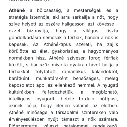
Athéné
a bölcsesség, a mesterségek és a
stratégia istennője, aki arra sarkallja a nőt, hogy
szíve helyett az eszére hallgasson, azt kövesse –
ezzel bizonyítja, hogy a világos, tiszta
gondolkodásra nemcsak a férfiak, hanem a nők is
képesek. Az Athéné-típus szereti, ha zajlik
körülötte az élet, gyakorlatias, a hagyományos
normákban hisz. Athéné szívesen forog férfiak
között, s bár szűz mivolta gyakran távol tartja a
férfiakkal folytatott romantikus kalandoktól,
barátként, munkatársként bensőséges, meleg
kapcsolatot ápol az ellenkező nemmel. A nyugati
kultúrákban felfedezhetjük a megbízható,
intelligens, nyugodt, befelé forduló nőtípust,
akinek célja, hogy elérjen valamit az életben.
Athéné minősége a társadalmi színtereken való
érvényesülésben nyújt támaszt a nők számára.
Előszeretettel választ hatalommal rendelkező,