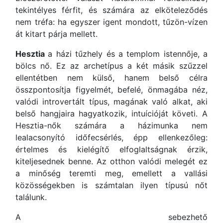
tekintélyes férfit, és számára az elköteleződés
nem tréfa: ha egyszer igent mondott, tűzön-vízen
át kitart párja mellett.
Hesztia
a házi tűzhely és a templom istennője, a
bölcs nő. Ez az archetípus a két másik szűzzel
ellentétben nem külső, hanem belső célra
összpontosítja figyelmét, befelé, önmagába néz,
valódi introvertált típus, magának való alkat, aki
belső hangjaira hagyatkozik, intuícióját követi. A
Hesztia-nők számára a házimunka nem
lealacsonyító időfecsérlés, épp ellenkezőleg:
értelmes és kielégítő elfoglaltságnak érzik,
kiteljesednek benne. Az otthon valódi melegét ez
a minőség teremti meg, emellett a vallási
közösségekben is számtalan ilyen típusú nőt
találunk.
A sebezhető