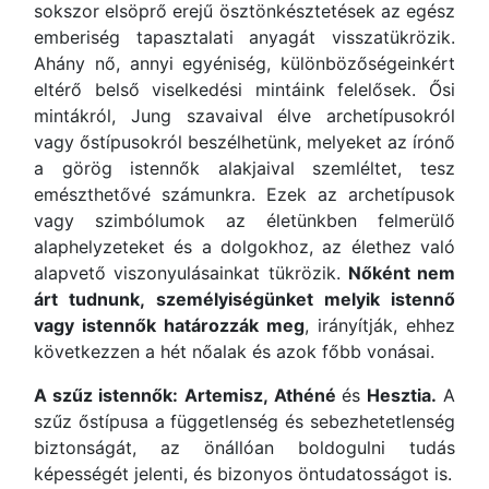
sokszor elsöprő erejű ösztönkésztetések az egész
emberiség tapasztalati anyagát visszatükrözik.
Ahány nő, annyi egyéniség, különbözőségeinkért
eltérő belső viselkedési mintáink felelősek. Ősi
mintákról, Jung szavaival élve archetípusokról
vagy őstípusokról beszélhetünk, melyeket az írónő
a görög istennők alakjaival szemléltet, tesz
emészthetővé számunkra. Ezek az archetípusok
vagy szimbólumok az életünkben felmerülő
alaphelyzeteket és a dolgokhoz, az élethez való
alapvető viszonyulásainkat tükrözik.
Nőként nem
árt tudnunk, személyiségünket melyik istennő
vagy istennők határozzák meg
, irányítják, ehhez
következzen a hét nőalak és azok főbb vonásai.
A szűz istennők:
Artemisz,
Athéné
és
Hesztia.
A
szűz őstípusa a függetlenség és sebezhetetlenség
biztonságát, az önállóan boldogulni tudás
képességét jelenti, és bizonyos öntudatosságot is.