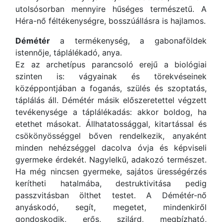
utolsósorban mennyire hűséges természetű. A
Héra-nő féltékenységre, bosszúállásra is hajlamos.
Démétér
a termékenység, a gabonaföldek
istennője, táplálékadó, anya.
Ez az archetípus parancsoló erejű a biológiai
szinten is: vágyainak és törekvéseinek
középpontjában a foganás, szülés és szoptatás,
táplálás áll. Démétér másik előszeretettel végzett
tevékenysége a táplálékadás: akkor boldog, ha
etethet másokat. Állhatatossággal, kitartással és
csökönyösséggel bőven rendelkezik, anyaként
minden nehézséggel dacolva óvja és képviseli
gyermeke érdekét. Nagylelkű, adakozó természet.
Ha még nincsen gyermeke, sajátos ürességérzés
kerítheti hatalmába, destruktivitása pedig
passzvitásban ölthet testet. A Démétér-nő
anyáskodó, segít, megetet, mindenkiről
gondoskodik, erős, szilárd, megbízható,