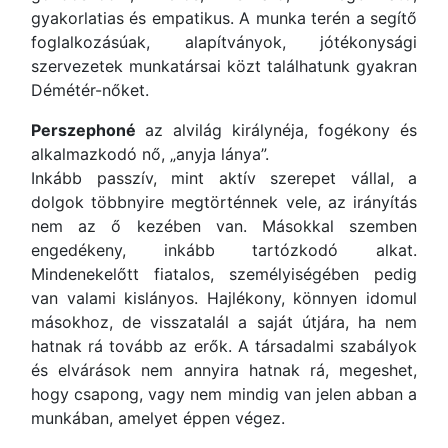
gyakorlatias és empatikus. A munka terén a segítő
foglalkozásúak, alapítványok, jótékonysági
szervezetek munkatársai közt találhatunk gyakran
Démétér-nőket.
Perszephoné
az alvilág királynéja, fogékony és
alkalmazkodó nő, „anyja lánya”.
Inkább passzív, mint aktív szerepet vállal, a
dolgok többnyire megtörténnek vele, az irányítás
nem az ő kezében van. Másokkal szemben
engedékeny, inkább tartózkodó alkat.
Mindenekelőtt fiatalos, személyiségében pedig
van valami kislányos. Hajlékony, könnyen idomul
másokhoz, de visszatalál a saját útjára, ha nem
hatnak rá tovább az erők. A társadalmi szabályok
és elvárások nem annyira hatnak rá, megeshet,
hogy csapong, vagy nem mindig van jelen abban a
munkában, amelyet éppen végez.