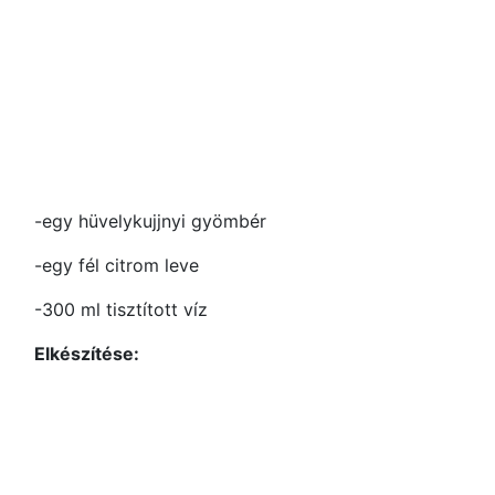
-egy hüvelykujjnyi gyömbér
-egy fél citrom leve
-300 ml tisztított víz
Elkészítése: