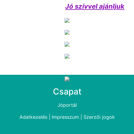
Jó szívvel ajánljuk
Csapat
Jóportál
Adatkezelés
|
Impresszum
|
Szerzői jogok