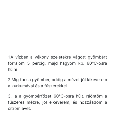
1.A vízben a vékony szeletekre vágott gyömbért
forralom 5 percig, majd hagyom kb. 60°C-osra
hűlni
2.Míg forr a gyömbér, addig a mézet jól kikeverem
a kurkumával és a fűszerekkel-
3.Ha a gyömbérfőzet 60°C-osra hűlt, ráöntöm a
fűszeres mézre, jól elkeverem, és hozzáadom a
citromlevet.