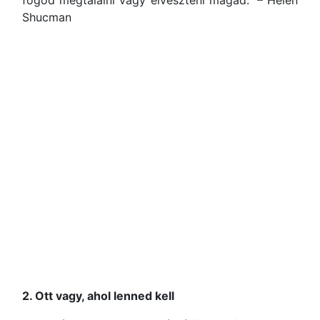
fogod megtalálni vagy elveszteni magad.” – Helen
Shucman
2. Ott vagy, ahol lenned kell