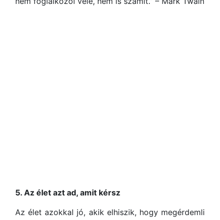
nem foglalkozol vele, nem is számít.” – Mark Twain
5. Az élet azt ad, amit kérsz
Az élet azokkal jó, akik elhiszik, hogy megérdemli