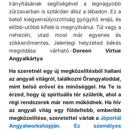
irányításának segítségével a legnagyobb
zűrzavarban is szilárdan állsz a lábadon. Ez a
belső kiegyensúlyozottság gyógyító erejű,
és
előbb-utóbb kifelé is megnyilvánul. Túl vagy a
nehezén, utad most már egyenes és
zökkenőmentes. Jelenlegi helyzeted békés
megoldása várható.-
Doreen Virtue
Angyalkártya
Ha szeretnél egy új megközelítésből hallani
az angyali világról,
találkozni Őrangyaloddal,
mint belső erővel és minőséggel. Ha Te is
érzed,
hogy új spirituális tér születik, ahol a
régi rendszerek már nem működnek. Ha hív
az angyali világ egy földeltebb,
emberibb
megközelítése, szeretettel várlak a
Jóportál
Angyalworkshopján. Ez személyes