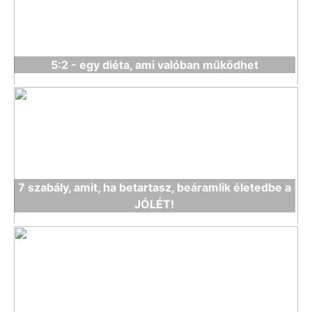
5:2 - egy diéta, ami valóban működhet
7 szabály, amit, ha betartasz, beáramlik életedbe a
JÓLÉT!