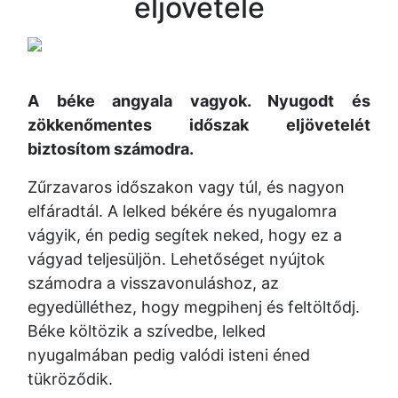
eljövetele
A béke angyala vagyok. Nyugodt és
zökkenőmentes időszak eljövetelét
biztosítom számodra.
Zűrzavaros időszakon vagy túl, és nagyon
elfáradtál. A lelked békére és nyugalomra
vágyik, én pedig segítek neked, hogy ez a
vágyad teljesüljön. Lehetőséget nyújtok
számodra a visszavonuláshoz, az
egyedülléthez, hogy megpihenj és feltöltődj.
Béke költözik a szívedbe, lelked
nyugalmában pedig valódi isteni éned
tükröződik.