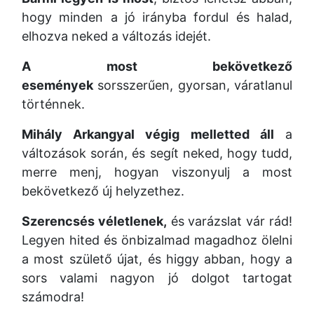
hogy minden a jó irányba fordul és halad,
elhozva neked a változás idejét.
A most bekövetkező
események
sorsszerűen, gyorsan, váratlanul
történnek.
Mihály Arkangyal végig melletted áll
a
változások során, és segít neked, hogy tudd,
merre menj, hogyan viszonyulj a most
bekövetkező új helyzethez.
Szerencsés véletlenek,
és varázslat vár rád!
Legyen hited és önbizalmad magadhoz ölelni
a most születő újat, és higgy abban, hogy a
sors valami nagyon jó dolgot tartogat
számodra!