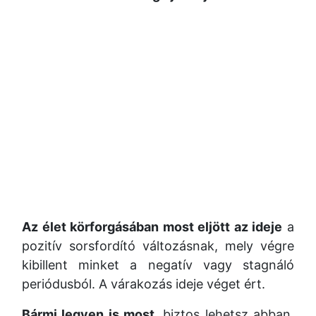
Az élet körforgásában most eljött az ideje
a
pozitív sorsfordító változásnak, mely végre
kibillent minket a negatív vagy stagnáló
periódusból. A várakozás ideje véget ért.
Bármi legyen is most
, biztos lehetsz abban,