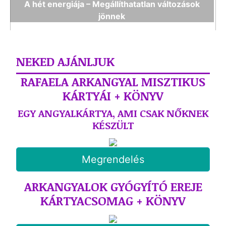
A hét energiája – Megállíthatatlan változások
jönnek
NEKED AJÁNLJUK
RAFAELA ARKANGYAL MISZTIKUS
KÁRTYÁI + KÖNYV
EGY ANGYALKÁRTYA, AMI CSAK NŐKNEK
KÉSZÜLT
Megrendelés
ARKANGYALOK GYÓGYÍTÓ EREJE
KÁRTYACSOMAG + KÖNYV