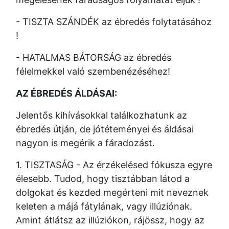
- TISZTA SZÁNDÉK az ébredés folytatásához
!
- HATALMAS BÁTORSÁG az ébredés
félelmekkel való szembenézéséhez!
AZ ÉBREDÉS ÁLDÁSAI:
Jelentős kihívásokkal találkozhatunk az
ébredés útján, de jótéteményei és áldásai
nagyon is megérik a fáradozást.
1. TISZTASÁG - Az érzékelésed fókusza egyre
élesebb. Tudod, hogy tisztábban látod a
dolgokat és kezded megérteni mit neveznek
keleten a májá fátylának, vagy illúziónak.
Amint átlátsz az illúziókon, rájössz, hogy az