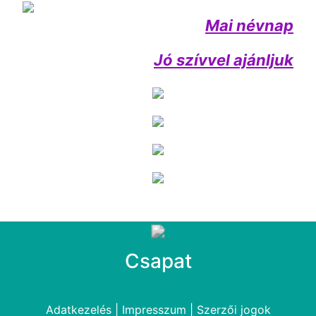
Mai névnap
Jó szívvel ajánljuk
Csapat
Adatkezelés
|
Impresszum
|
Szerzői jogok