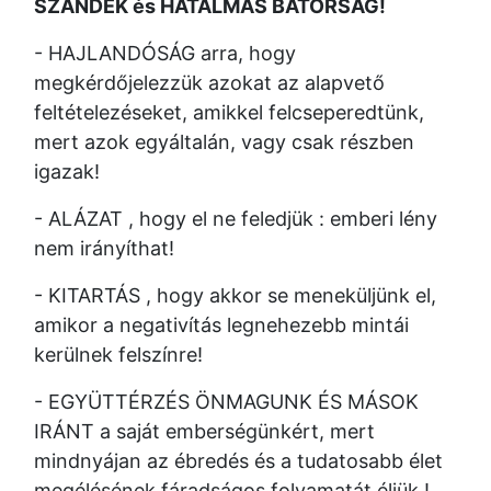
SZÁNDÉK és HATALMAS BÁTORSÁG!
- HAJLANDÓSÁG arra, hogy
megkérdőjelezzük azokat az alapvető
feltételezéseket, amikkel felcseperedtünk,
mert azok egyáltalán, vagy csak részben
igazak!
- ALÁZAT , hogy el ne feledjük : emberi lény
nem irányíthat!
- KITARTÁS , hogy akkor se meneküljünk el,
amikor a negativítás legnehezebb mintái
kerülnek felszínre!
- EGYÜTTÉRZÉS ÖNMAGUNK ÉS MÁSOK
IRÁNT a saját emberségünkért, mert
mindnyájan az ébredés és a tudatosabb élet
megélésének fáradságos folyamatát éljük !