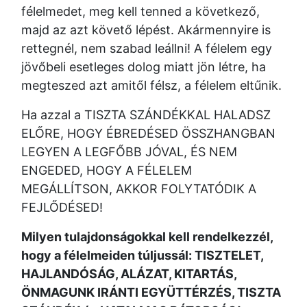
félelmedet, meg kell tenned a következő,
majd az azt követő lépést. Akármennyire is
rettegnél, nem szabad leállni! A félelem egy
jövőbeli esetleges dolog miatt jön létre, ha
megteszed azt amitől félsz, a félelem eltűnik.
Ha azzal a TISZTA SZÁNDÉKKAL HALADSZ
ELŐRE, HOGY ÉBREDÉSED ÖSSZHANGBAN
LEGYEN A LEGFŐBB JÓVAL, ÉS NEM
ENGEDED, HOGY A FÉLELEM
MEGÁLLÍTSON, AKKOR FOLYTATÓDIK A
FEJLŐDÉSED!
Milyen tulajdonságokkal kell rendelkezzél,
hogy a félelmeiden túljussál: TISZTELET,
HAJLANDÓSÁG, ALÁZAT, KITARTÁS,
ÖNMAGUNK IRÁNTI EGYÜTTÉRZÉS, TISZTA