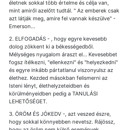
életnek sokkal több értelme és célja van,
mint amiről azelőtt tudtál. " Az emberek csak
azt látják meg, amire fel vannak készülve" -
Emerson...
2. ELFOGADÁS - , hogy egyre kevesebb
dolog zökkent ki a békességedből.
Mélységes nyugalom áraszt el... Kevesebbet
fogsz ítélkezni, "ellenkezni" és "helyezkedni"
és egyre inkább pártatlanul viszonyulsz az
élethez. Kezded másokban felismerni az
Isteni lényt, élethelyzeteidben és
körülményeidben pedig a TANULÁSI
LEHETŐSÉGET.
3. ÖRÖM ÉS JÓKEDV -, azt veszed észre,
hogy sokkal könnyebben nevetsz. Rájössz,
hogy az öröm nem külső események