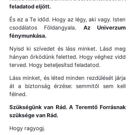
feladatod eljött.
És ez a Te időd. Hogy az légy, aki vagy. Isten
csodálatos Földangyala.
Az Univerzum
fénymunkása.
Nyisd ki szívedet és láss minket. Lásd meg
hányan őrködünk feletted. Hogy véghez vidd
terved. Hogy beteljesítsd feladatod.
Láss minket, és léted minden rezdülését járja
át a biztonság érzése: semmitől sem kell
félned.
Szükségünk van Rád. A Teremtő Forrásnak
szüksége van Rád.
Hogy ragyogj.