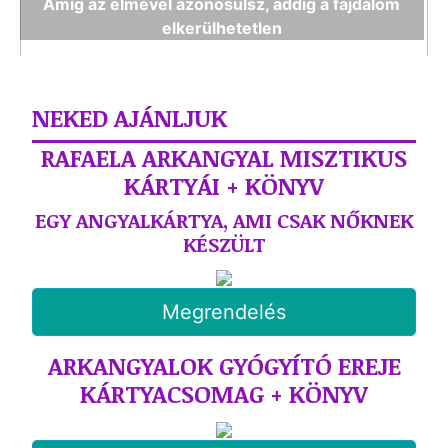
Amíg az elmével azonosulsz, addig a fájdalom
elkerülhetetlen
NEKED AJÁNLJUK
RAFAELA ARKANGYAL MISZTIKUS
KÁRTYÁI + KÖNYV
EGY ANGYALKÁRTYA, AMI CSAK NŐKNEK
KÉSZÜLT
Megrendelés
ARKANGYALOK GYÓGYÍTÓ EREJE
KÁRTYACSOMAG + KÖNYV