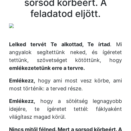
sorsod körbeért. A
feladatod eljött.
Lelked tervét Te alkottad, Te írtad
. Mi
angyalok segítettünk neked, és ígéretet
tettünk, szövetséget kötöttünk, hogy
emlékezetetünk erre a tervre.
Emlékezz,
hogy ami most vesz körbe, ami
most történik: a terved része.
Emlékezz,
hogy a sötétség legnagyobb
idejére, te ígéretet tettél: fáklyaként
világítasz magad körül.
Nincs mitől félned. Mert a sorsod körbeért. A