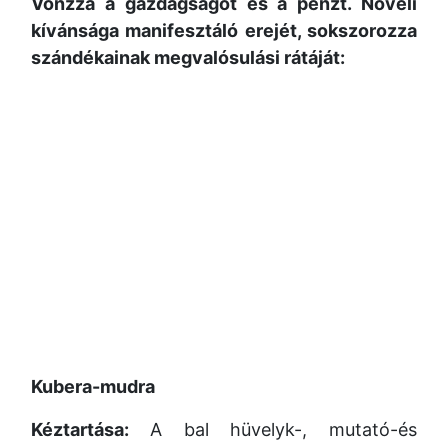
Vonzza a gazdagságot és a pénzt. Növeli
kívánsága manifesztáló erejét, sokszorozza
szándékainak megvalósulási rátáját:
Kubera-mudra
Kéztartása:
A bal hüvelyk-, mutató-és