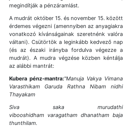
megindítják a pénzáramlást.
A mudrát október 15. és november 15. között
érdemes végezni (amennyiben az anyagiakra
vonatkozó kívánságainak szeretnénk valóra
váltani). Csütörtök a leginkább kedvező nap
(és az északi irányba fordulva végezze a
mudrát). A mudra végzése közben kéntálja
az alábbi mantrát:
Kubera pénz-mantra:
"Manuja Vakya Vimana
Varasthikam
Garuda Rathna Nibam nidhi
Thayakam
Siva saka murudathi
vibooshidham
varagatham dhanatham
baja
thunthilam.