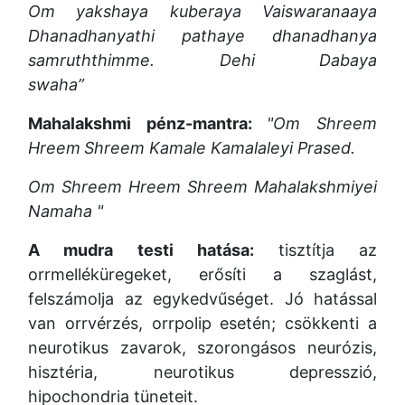
Om yakshaya kuberaya
Vaiswaranaaya
Dhanadhanyathi
pathaye dhanadhanya
samruththimme.
Dehi Dabaya
swaha”
Mahalakshmi pénz-mantra:
"Om Shreem
Hreem
Shreem Kamale Kamalaleyi Prased.
Om Shreem Hreem
Shreem Mahalakshmiyei
Namaha "
A mudra testi hatása:
tisztítja az
orrmelléküregeket, erősíti a szaglást,
felszámolja az egykedvűséget. Jó hatással
van orrvérzés, orrpolip esetén; csökkenti a
neurotikus zavarok, szorongásos neurózis,
hisztéria, neurotikus depresszió,
hipochondria tüneteit.