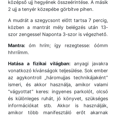
középső ujj hegyének összeérintése. A másik
2 ujj a tenyér közepébe görbítve pihen.
A mudrát a szegycsont előtt tartsa 7 percig,
közben a mantrát mély belégzés után 13-
szor zengesse! Naponta 3-szor is végezhető.
Mantra:
óm hrím; így rezegtesse: óómm
hhrríímm.
Hatása a fizikai világban:
anyagi javakra
vonatkozó kívánságok teljesülése. Sok ember
az agykontroll „háromujjas technikájaként”
ismeri, és akkor használja, amikor valami
“vágyottat” keres: ingyenes parkolót, olcsó
és különleges ruhát, jó könyvet, szükséges
információkat stb. Akkor is használják,
amikor több manifesztáló erőt akarnak