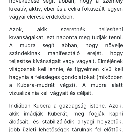
növekedése segít abban, hogy a személy
kreatív, aktív, éber és a célra fókuszált legyen
vágyai elérése érdekében.
Azok, akik szeretnék teljesíteni
kívánságaikat, ezt naponta meg tudják tenni.
A mudra segít abban, hogy növelje
szándékinak manifesztáló erejét, hogy
teljesítse kívánságait vagy vágyait. Elméjének
világosnak kell lennie, és figyelmen kívül kell
hagynia a felesleges gondolatokat (miközben
a Kubera-mudrát végzi). A mudra alatt
vizualizálnia kell vágyait és céljait.
Indiában Kubera a gazdagság istene. Azok,
akik imádják Kuberát, meg fogják kapni
áldásait, és stabilizálódik anyagi helyzetük,
jobb üzleti lehetőségek tárulnak fel előttük,