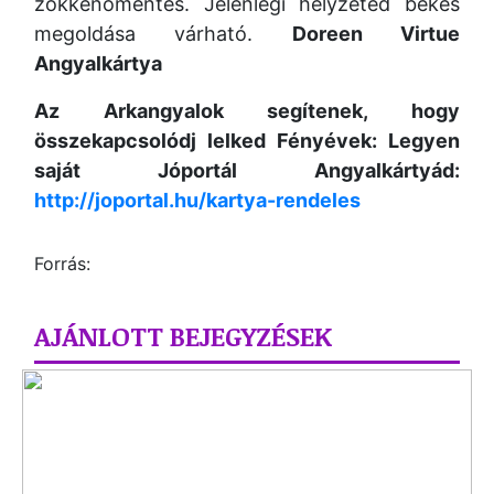
zökkenőmentes. Jelenlegi helyzeted békés
megoldása várható.
Doreen Virtue
Angyalkártya
Az Arkangyalok segítenek, hogy
összekapcsolódj lelked Fényévek: Legyen
saját Jóportál Angyalkártyád:
http://joportal.hu/kartya-rendeles
Forrás:
AJÁNLOTT BEJEGYZÉSEK