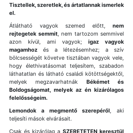
Tisztellek, szeretlek, és ártatlannak ismerlek
el.
Átlátható vagyok szemed előtt,
nem
rejtegetek semmit
, nem tartozom semmivel
azon kívül, ami vagyok;
igaz vagyok
magamhoz
és a létezésemhez; a szív
bölcsességét követve tisztában vagyok vele,
hogy élethivatásomat teljesítem, szabadon
láthatatlan és látható családi kötöttségektől,
melyek megzavarhatnák
Békémet és
Boldogságomat, melyek az én kizárólagos
felelősségeim.
Lemondok a megmentő szerepéről
, aki
teljesíti mások elvárásait.
Csak és kizárólag a
SZERETETEN keresztül