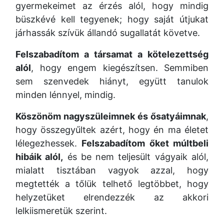
gyermekeimet az érzés alól, hogy mindig
büszkévé kell tegyenek; hogy saját útjukat
járhassák szívük állandó sugallatát követve.
Felszabadítom a társamat a kötelezettség
alól
, hogy engem kiegészítsen. Semmiben
sem szenvedek hiányt, együtt tanulok
minden lénnyel, mindig.
Köszönöm nagyszüleimnek és ősatyáimnak
,
hogy összegyűltek azért, hogy én ma életet
lélegezhessek.
Felszabadítom őket múltbeli
hibáik alól,
és be nem teljesült vágyaik alól,
mialatt tisztában vagyok azzal, hogy
megtették a tőlük telhető legtöbbet, hogy
helyzetüket elrendezzék az akkori
lelkiismeretük szerint.