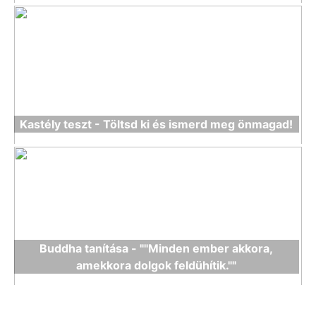
Kastély teszt - Töltsd ki és ismerd meg önmagad!
Buddha tanítása - ""Minden ember akkora,
amekkora dolgok feldühítik.""