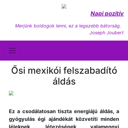
Napi pozitív
Merjünk boldogok lenni, ez a legszebb bátorság.
Joseph Joubert
Ősi mexikói felszabadító
áldás
Ez a csodálatosan tiszta energiájú áldás, a
gyógyulás égi ajándékát közvetíti minden
léleknek, létezésének valamennyi