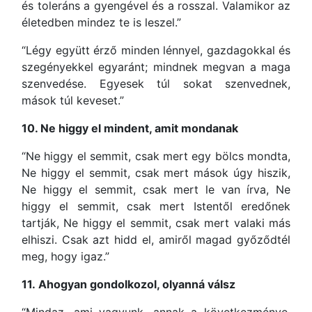
és toleráns a gyengével és a rosszal. Valamikor az
életedben mindez te is leszel.”
“Légy együtt érző minden lénnyel, gazdagokkal és
szegényekkel egyaránt; mindnek megvan a maga
szenvedése. Egyesek túl sokat szenvednek,
mások túl keveset.”
10. Ne higgy el mindent, amit mondanak
“Ne higgy el semmit, csak mert egy bölcs mondta,
Ne higgy el semmit, csak mert mások úgy hiszik,
Ne higgy el semmit, csak mert le van írva, Ne
higgy el semmit, csak mert Istentől eredőnek
tartják, Ne higgy el semmit, csak mert valaki más
elhiszi. Csak azt hidd el, amiről magad győződtél
meg, hogy igaz.”
11. Ahogyan gondolkozol, olyanná válsz