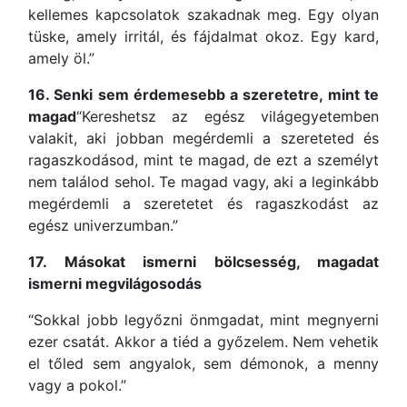
kellemes kapcsolatok szakadnak meg. Egy olyan
tüske, amely irritál, és fájdalmat okoz. Egy kard,
amely öl.”
16. Senki sem érdemesebb a szeretetre, mint te
magad
“Kereshetsz az egész világegyetemben
valakit, aki jobban megérdemli a szereteted és
ragaszkodásod, mint te magad, de ezt a személyt
nem találod sehol. Te magad vagy, aki a leginkább
megérdemli a szeretetet és ragaszkodást az
egész univerzumban.”
17. Másokat ismerni bölcsesség, magadat
ismerni megvilágosodás
“Sokkal jobb legyőzni önmgadat, mint megnyerni
ezer csatát. Akkor a tiéd a győzelem. Nem vehetik
el tőled sem angyalok, sem démonok, a menny
vagy a pokol.”