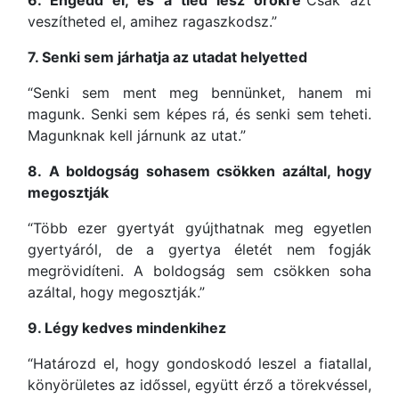
6. Engedd el, és a tiéd lesz örökre
“Csak azt
veszítheted el, amihez ragaszkodsz.”
7. Senki sem járhatja az utadat helyetted
“Senki sem ment meg bennünket, hanem mi
magunk. Senki sem képes rá, és senki sem teheti.
Magunknak kell járnunk az utat.”
8. A boldogság sohasem csökken azáltal, hogy
megosztják
“Több ezer gyertyát gyújthatnak meg egyetlen
gyertyáról, de a gyertya életét nem fogják
megrövidíteni. A boldogság sem csökken soha
azáltal, hogy megosztják.”
9. Légy kedves mindenkihez
“Határozd el, hogy gondoskodó leszel a fiatallal,
könyörületes az időssel, együtt érző a törekvéssel,