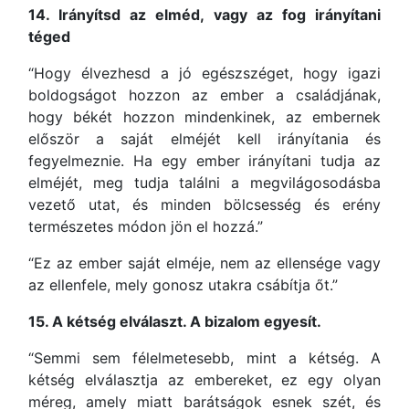
14. Irányítsd az elméd, vagy az fog irányítani
téged
“Hogy élvezhesd a jó egészszéget, hogy igazi
boldogságot hozzon az ember a családjának,
hogy békét hozzon mindenkinek, az embernek
először a saját elméjét kell irányítania és
fegyelmeznie. Ha egy ember irányítani tudja az
elméjét, meg tudja találni a megvilágosodásba
vezető utat, és minden bölcsesség és erény
természetes módon jön el hozzá.”
“Ez az ember saját elméje, nem az ellensége vagy
az ellenfele, mely gonosz utakra csábítja őt.”
15. A kétség elválaszt. A bizalom egyesít.
“Semmi sem félelmetesebb, mint a kétség. A
kétség elválasztja az embereket, ez egy olyan
méreg, amely miatt barátságok esnek szét, és