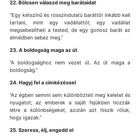
22. Bölcsen válaszd meg barátaidat
“Egy kétszínű és rosszindulatú baráttól inkább kell
tartani, mint egy vadállattól; egy vadállat
megsebesítheti a tested, de egy gonosz barát az
elmédben sebez meg.”
23. A boldogság maga az út
“A boldogsághoz nem vezet út. Az út maga a
boldogság.”
24. Hagyj fel a címkézéssel
“Az égben semmi sem különbözteti meg keletet és
nyugatot; az emberek a saját fejükben hozzák
létre a különbségeket, azután azt hiszik róluk,
hogy igazak.”
25. Szeress, élj, engedd el