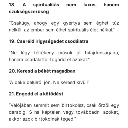
18. A spiritualitás nem luxus, hanem
szükségszerűség
“Csakúgy, ahogy egy gyertya sem éghet tűz
nélkül, az ember sem élhet spirituális élet nélkül.”
19. Cseréld irigységedet csodálatra
“Ne légy féltékeny mások jó tulajdonságaira,
hanem csodálattal fogadd el azokat.”
20. Keresd a békét magadban
“A béke belülről jön. Ne keresd kívül!”
21. Engedd el a kötődést
“Valójában semmit sem birtokolsz, csak őrzöl egy
darabig. S ha képtelen vagy továbbadni azokat,
akkor azok birtokolnak téged.”