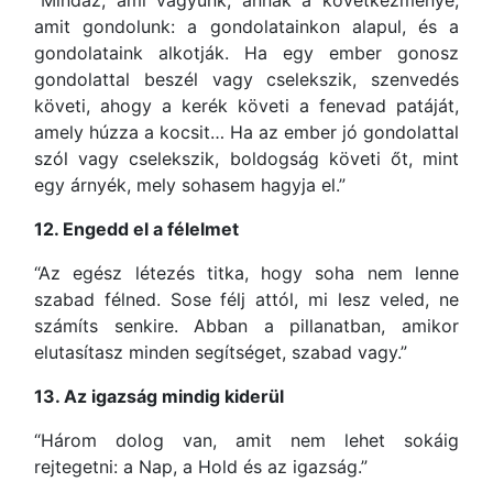
“Mindaz, ami vagyunk, annak a következménye,
amit gondolunk: a gondolatainkon alapul, és a
gondolataink alkotják. Ha egy ember gonosz
gondolattal beszél vagy cselekszik, szenvedés
követi, ahogy a kerék követi a fenevad patáját,
amely húzza a kocsit… Ha az ember jó gondolattal
szól vagy cselekszik, boldogság követi őt, mint
egy árnyék, mely sohasem hagyja el.”
12. Engedd el a félelmet
“Az egész létezés titka, hogy soha nem lenne
szabad félned. Sose félj attól, mi lesz veled, ne
számíts senkire. Abban a pillanatban, amikor
elutasítasz minden segítséget, szabad vagy.”
13. Az igazság mindig kiderül
“Három dolog van, amit nem lehet sokáig
rejtegetni: a Nap, a Hold és az igazság.”