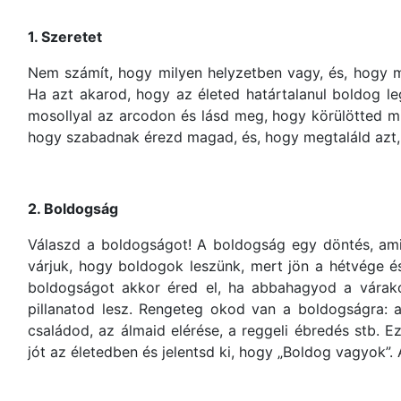
1. Szeretet
Nem számít, hogy milyen helyzetben vagy, és, hogy m
Ha azt akarod, hogy az életed határtalanul boldog le
mosollyal az arcodon és lásd meg, hogy körülötted min
hogy szabadnak érezd magad, és, hogy megtaláld azt
2. Boldogság
Válaszd a boldogságot! A boldogság egy döntés, amit
várjuk, hogy boldogok leszünk, mert jön a hétvége é
boldogságot akkor éred el, ha abbahagyod a várako
pillanatod lesz. Rengeteg okod van a boldogságra: a
családod, az álmaid elérése, a reggeli ébredés stb. 
jót az életedben és jelentsd ki, hogy „Boldog vagyok”. 