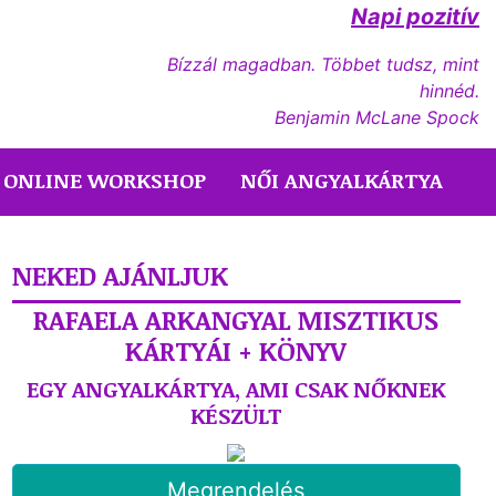
Napi pozitív
Bízzál magadban. Többet tudsz, mint
hinnéd.
Benjamin McLane Spock
ONLINE WORKSHOP
NŐI ANGYALKÁRTYA
NEKED AJÁNLJUK
RAFAELA ARKANGYAL MISZTIKUS
KÁRTYÁI + KÖNYV
EGY ANGYALKÁRTYA, AMI CSAK NŐKNEK
KÉSZÜLT
Megrendelés