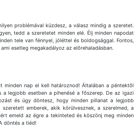
ilyen problémával küzdesz, a válasz mindig a szeretet.
gyen, tedd a szeretetet minden elé. Élj minden napodat
den tele van fénnyel, jóléttel és boldogsággal. Fontos,
, ami esetleg megakadályoz az előrehaladásban.
 minden nap el kell határoznod! Általában a péntektől
s a legjobb esetben a pihenésé a főszerep. De az igazi
zást és úgy döntesz, hogy minden pillanat a legjobb
 szeretett emberek, akik körülvesznek, a szerelmed, a
Ezért emeld az égre a tekinteted és köszönj meg minden
A döntés a tiéd!