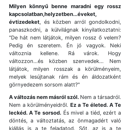
Milyen könnyű benne maradni egy rossz
kapcsolatban,helyzetben...éveket,
évtizedeket
, és közben arról gondolkodni,
panaszkodni, a külvilágnak kinyilatkoztatni:
"De hát nem látjátok, milyen rossz ő velem?
Pedig én szeretem. Én jó vagyok. Neki
változnia kellene. Rá várok. Hogy
változzon...és közben szenvedek... Nem
látjátok, milyen rosszak a körülményeim,
melyek lesújtanak rám és én áldozatként
görnyedezem sorsom alatt?"
A változás nem másról szól.
Nem a társadról.
Nem a körülményeidről.
Ez a Te életed. A Te
leckéd. A Te sorsod.
És mivel a tiéd, ezért a
döntés, a változtatás, az önmagadért való
kiállás is a te feladatod. Sőt, az is a te