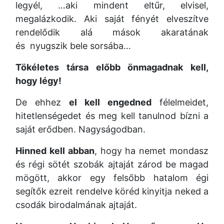
legyél, …aki mindent eltűr, elvisel,
megalázkodik. Aki saját fényét elveszítve
rendelődik alá mások akaratának
és nyugszik bele sorsába…
Tökéletes társa előbb önmagadnak kell,
hogy légy!
De ehhez
el kell engedned
félelmeidet,
hitetlenségedet és meg kell tanulnod bízni a
saját erődben. Nagyságodban.
Hinned kell abban
, hogy ha nemet mondasz
és régi sötét szobák ajtaját zárod be magad
mögött, akkor egy felsőbb hatalom égi
segítők ezreit rendelve köréd kinyitja neked a
csodák birodalmának ajtaját.