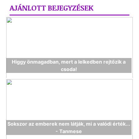
AJÁNLOTT BEJEGYZÉSEK
Higgy önmagadban, mert a lelkedben rejtőzik a
csoda!
Sokszor az emberek nem látják, mi a valódi érték...
- Tanmese