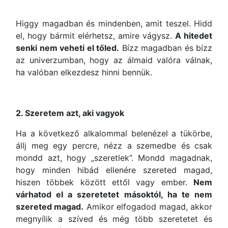
Higgy magadban és mindenben, amit teszel. Hidd
el, hogy bármit elérhetsz, amire vágysz.
A hitedet
senki nem veheti el tőled.
Bízz magadban és bízz
az univerzumban, hogy az álmaid valóra válnak,
ha valóban elkezdesz hinni bennük.
2. Szeretem azt, aki vagyok
Ha a következő alkalommal belenézel a tükörbe,
állj meg egy percre, nézz a szemedbe és csak
mondd azt, hogy „szeretlek”. Mondd magadnak,
hogy minden hibád ellenére szereted magad,
hiszen többek között ettől vagy ember.
Nem
várhatod el a szeretetet másoktól, ha te nem
szereted magad.
Amikor elfogadod magad, akkor
megnyílik a szíved és még több szeretetet és