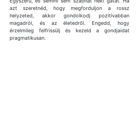
Egyszerű, és semmi sem szabhat neki gátat. Ha
azt szeretnéd, hogy megforduljon a rossz
helyzeted, akkor gondolkodj pozitívabban
magadról, és az életedről. Engedd, hogy
érzelmileg felfrissülj és kezeld a gondjaidat
pragmatikusan.