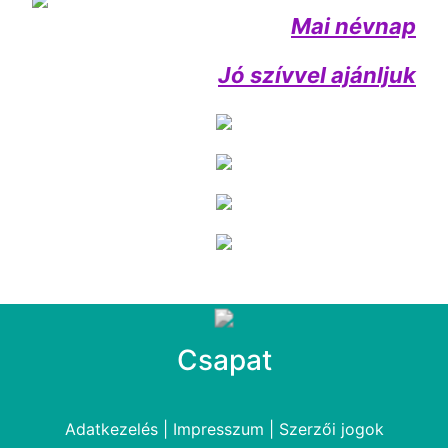
Mai névnap
Jó szívvel ajánljuk
Csapat
Adatkezelés
|
Impresszum
|
Szerzői jogok