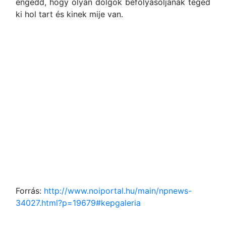
engedd, hogy olyan dolgok befolyásoljanak téged
ki hol tart és kinek mije van.
Forrás:
http://www.noiportal.hu/main/npnews-
34027.html?p=19679#kepgaleria