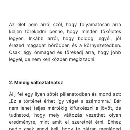
Az élet nem arról szól, hogy folyamatosan arra
keljen törekedni benne, hogy minden tökéletes
legyen. Inkább arról, hogy boldog legyél, jól
érezed magadat bőrödben és a környezetedben.
Csak légy önmagad és törekedj arra, hogy jobb
legyél, de nem kell közben megizzadni.
2. Mindig változtathatsz
Állj fel egy ilyen sötét pillanatodban és mond azt:
„Ez a történet érhet így véget a számomra." Bár
nem lehet teljes mértékig kifürkészni a jövőt, de
tudhatod, hogy mely változás vezethet olyan
eredményre, mint amit el szeretnél érni. Ehhez
pedig csak annyi kell, hogy te bátran megléped