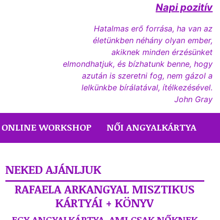
Napi pozitív
Hatalmas erő forrása, ha van az
életünkben néhány olyan ember,
akiknek minden érzésünket
elmondhatjuk, és bízhatunk benne, hogy
azután is szeretni fog, nem gázol a
lelkünkbe bírálatával, ítélkezésével.
John Gray
ONLINE WORKSHOP
NŐI ANGYALKÁRTYA
NEKED AJÁNLJUK
RAFAELA ARKANGYAL MISZTIKUS
KÁRTYÁI + KÖNYV
EGY ANGYALKÁRTYA, AMI CSAK NŐKNEK