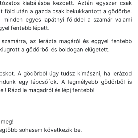
rtózatos kiabálásba kezdett. Aztán egyszer csak
t föld után a gazda csak bekukkantott a gödörbe.
t minden egyes lapátnyi földdel a szamár valami
yel fentebb lépett.
 szamárra, az lerázta magáról és eggyel fentebb
iugrott a gödörből és boldogan elügetett.
ocskot. A gödörből úgy tudsz kimászni, ha lerázod
ndunk egy lépcsőfok. A legmélyebb gödörből is
el! Rázd le magadról és lépj fentebb!
s meg!
legtöbb sohasem következik be.