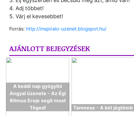
3. Élj egyszerűen és becsüld meg azt, amid van!
4. Adj többet!
5. Várj el kevesebbet!
Forrás:
http://inspiralo-uzenet.blogspot.hu/
AJÁNLOTT BEJEGYZÉSEK
A keddi nap gyógyító
Angyal üzenete - Az Égi
Ritmus Ereje segít most
Téged!
Tanmese - A két jégtömb