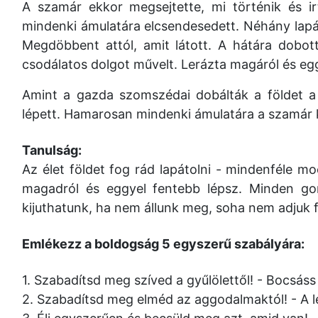
A szamár ekkor megsejtette, mi történik és i
mindenki ámulatára elcsendesedett. Néhány lapá
Megdöbbent attól, amit látott. A hátára dobot
csodálatos dolgot művelt. Lerázta magáról és egg
Amint a gazda szomszédai dobálták a földet a
lépett. Hamarosan mindenki ámulatára a szamár k
Tanulság:
Az élet földet fog rád lapátolni - mindenféle m
magadról és eggyel fentebb lépsz. Minden go
kijuthatunk, ha nem állunk meg, soha nem adjuk f
Emlékezz a boldogság 5 egyszerű szabályára:
1. Szabadítsd meg szíved a gyűlölettől! - Bocsás
2. Szabadítsd meg elméd az aggodalmaktól! - A 