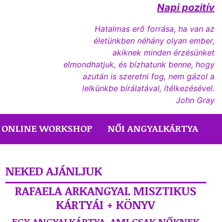
Napi pozitív
Hatalmas erő forrása, ha van az
életünkben néhány olyan ember,
akiknek minden érzésünket
elmondhatjuk, és bízhatunk benne, hogy
azután is szeretni fog, nem gázol a
lelkünkbe bírálatával, ítélkezésével.
John Gray
ONLINE WORKSHOP
NŐI ANGYALKÁRTYA
NEKED AJÁNLJUK
RAFAELA ARKANGYAL MISZTIKUS
KÁRTYÁI + KÖNYV
EGY ANGYALKÁRTYA, AMI CSAK NŐKNEK