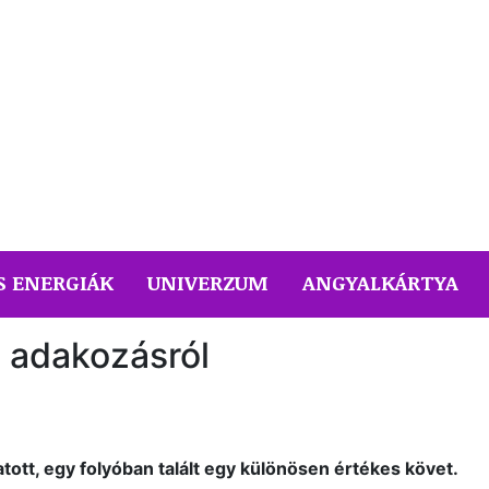
S ENERGIÁK
UNIVERZUM
ANGYALKÁRTYA
 adakozásról
ott, egy folyóban talált egy különösen értékes követ.