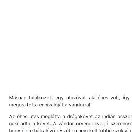
Másnap találkozott egy utazóval, aki éhes volt, így
megosztotta ennivalóját a vándorral.
Az éhes utas meglátta a drágakövet az indián asszon
neki adta a követ. A vándor örvendezve jó szerencséj
hogy élete hátralévő részében nem kell többé szükség