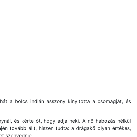
 hát a bölcs indián asszony kinyitotta a csomagját, és
ynál, és kérte őt, hogy adja neki. A nő habozás nélkül
én tovább állt, hiszen tudta: a drágakő olyan értékes,
et szenvednie.