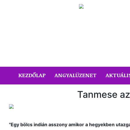
(CURRENT)
KEZDŐLAP
ANGYALÜZENET
AKTUÁLI
Tanmese az
"Egy bölcs indián asszony amikor a hegyekben utazgat