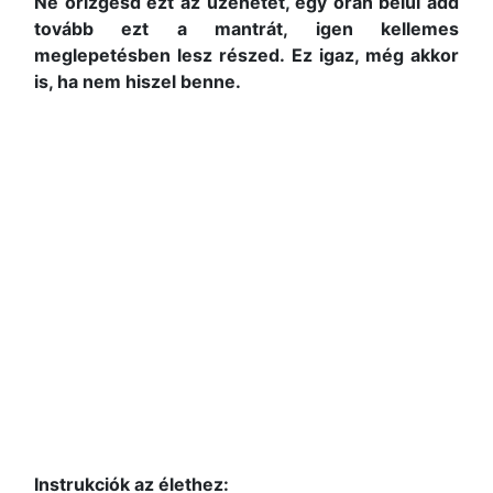
Ne őrizgesd ezt az üzenetet, egy órán belül add
tovább ezt a mantrát, igen kellemes
meglepetésben lesz részed. Ez igaz, még akkor
is, ha nem hiszel benne.
Instrukciók az élethez: