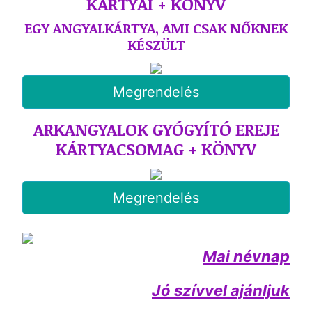
KÁRTYÁI + KÖNYV
EGY ANGYALKÁRTYA, AMI CSAK NŐKNEK
KÉSZÜLT
Megrendelés
ARKANGYALOK GYÓGYÍTÓ EREJE
KÁRTYACSOMAG + KÖNYV
Megrendelés
Mai névnap
Jó szívvel ajánljuk