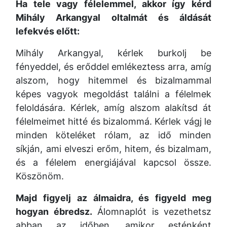
Ha tele vagy félelemmel, akkor így kérd
Mihály Arkangyal oltalmát és áldását
lefekvés előtt:
Mihály Arkangyal, kérlek burkolj be
fényeddel, és erőddel emlékeztess arra, amíg
alszom, hogy hitemmel és bizalmammal
képes vagyok megoldást találni a félelmek
feloldására. Kérlek, amíg alszom alakítsd át
félelmeimet hitté és bizalommá. Kérlek vágj le
minden köteléket rólam, az idő minden
síkján, ami elveszi erőm, hitem, és bizalmam,
és a félelem energiájával kapcsol össze.
Köszönöm.
Majd figyelj az álmaidra, és figyeld meg
hogyan ébredsz.
Álomnaplót is vezethetsz
abban az időben, amikor esténként