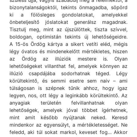
szüless újjá, vagyis szabadulj meg a félelmektől, a
bizonytalanságoktól, tekints önmagadba, söpörd
ki a fölösleges gondolatokat, amelyekkel
önbeteljesítő jóslatokat generálsz magadnak.
Tisztulj meg, mint az újszülöttek, tiszta szívvel,
boldogan, optimistán tekints új lehetőségeidre.
A 15-ös Ördög kártya a sikert vetíti eléd, mégis
légy óvatos és mindenekelőtt mértékletes, hiszen
az Ördög az illúziók mestere is. Olyan
lehetőségeket villanthat fel, amelyek könnyen az
illúzió csapdájába sodorhatnak téged. Légy
körültekintő, és semmi esetre sem naiv – ami
túlságosan is szépnek tűnik ahhoz, hogy igaz
legyen, nos, ott légy a leginkább körültekintő. Az
anyagiak területén felvillanhatnak olyan
lehetőségek, amelyek jóval többet ígérhetnek,
mint amit később nyújtanak neked. Keresd
mindenkor az egyensúlyt, a mértékletességet. Ne
feledd, aki túl sokat markol, keveset fog… Akkor