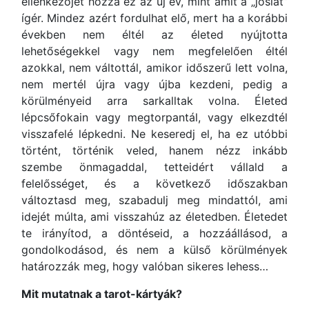
ellenkezőjét hozza ez az új év, mint amit a „jóslat”
ígér. Mindez azért fordulhat elő, mert ha a korábbi
években nem éltél az életed nyújtotta
lehetőségekkel vagy nem megfelelően éltél
azokkal, nem váltottál, amikor időszerű lett volna,
nem mertél újra vagy újba kezdeni, pedig a
körülményeid arra sarkalltak volna. Életed
lépcsőfokain vagy megtorpantál, vagy elkezdtél
visszafelé lépkedni. Ne keseredj el, ha ez utóbbi
történt, történik veled, hanem nézz inkább
szembe önmagaddal, tetteidért vállald a
felelősséget, és a következő időszakban
változtasd meg, szabadulj meg mindattól, ami
idejét múlta, ami visszahúz az életedben. Életedet
te irányítod, a döntéseid, a hozzáállásod, a
gondolkodásod, és nem a külső körülmények
határozzák meg, hogy valóban sikeres lehess…
Mit mutatnak a tarot-kártyák?