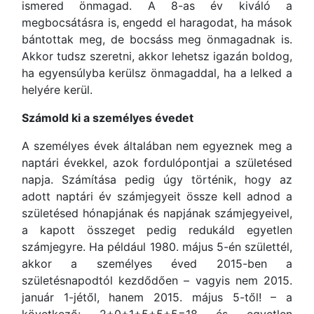
ismered önmagad. A 8-as év kiváló a
megbocsátásra is, engedd el haragodat, ha mások
bántottak meg, de bocsáss meg önmagadnak is.
Akkor tudsz szeretni, akkor lehetsz igazán boldog,
ha egyensúlyba kerülsz önmagaddal, ha a lelked a
helyére kerül.
Számold ki a személyes évedet
A személyes évek általában nem egyeznek meg a
naptári évekkel, azok fordulópontjai a születésed
napja. Számítása pedig úgy történik, hogy az
adott naptári év számjegyeit össze kell adnod a
születésed hónapjának és napjának számjegyeivel,
a kapott összeget pedig redukáld egyetlen
számjegyre. Ha például 1980. május 5-én születtél,
akkor a személyes éved 2015-ben a
születésnapodtól kezdődően – vagyis nem 2015.
január 1-jétől, hanem 2015. május 5-től! – a