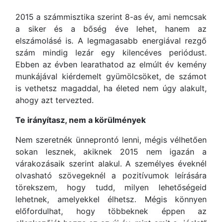
2015 a számmisztika szerint 8-as év, ami nemcsak
a siker és a bőség éve lehet, hanem az
elszámolásé is. A legmagasabb energiával rezgő
szám mindig lezár egy kilencéves periódust.
Ebben az évben learathatod az elmúlt év kemény
munkájával kiérdemelt gyümölcsöket, de számot
is vethetsz magaddal, ha életed nem úgy alakult,
ahogy azt tervezted.
Te irányítasz, nem a körülmények
Nem szeretnék ünneprontó lenni, mégis vélhetően
sokan lesznek, akiknek 2015 nem igazán a
várakozásaik szerint alakul. A személyes éveknél
olvasható szövegeknél a pozitívumok leírására
törekszem, hogy tudd, milyen lehetőségeid
lehetnek, amelyekkel élhetsz. Mégis könnyen
előfordulhat, hogy többeknek éppen az