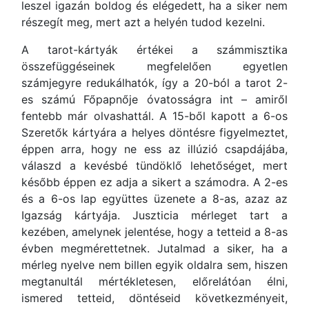
leszel igazán boldog és elégedett, ha a siker nem
részegít meg, mert azt a helyén tudod kezelni.
A tarot-kártyák értékei a számmisztika
összefüggéseinek megfelelően egyetlen
számjegyre redukálhatók, így a 20-ból a tarot 2-
es számú Főpapnője óvatosságra int – amiről
fentebb már olvashattál. A 15-ből kapott a 6-os
Szeretők kártyára a helyes döntésre figyelmeztet,
éppen arra, hogy ne ess az illúzió csapdájába,
válaszd a kevésbé tündöklő lehetőséget, mert
később éppen ez adja a sikert a számodra. A 2-es
és a 6-os lap együttes üzenete a 8-as, azaz az
Igazság kártyája. Juszticia mérleget tart a
kezében, amelynek jelentése, hogy a tetteid a 8-as
évben megmérettetnek. Jutalmad a siker, ha a
mérleg nyelve nem billen egyik oldalra sem, hiszen
megtanultál mértékletesen, előrelátóan élni,
ismered tetteid, döntéseid következményeit,