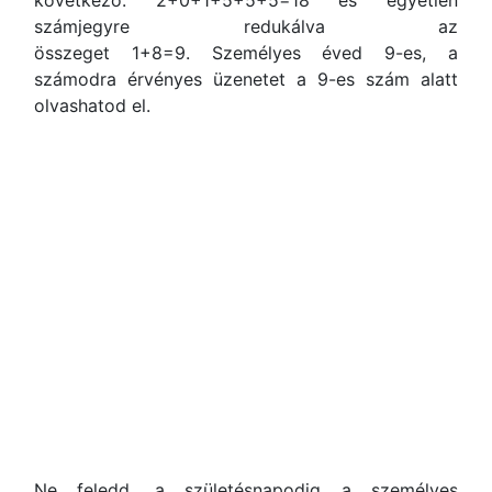
következő: 2+0+1+5+5+5=18 és egyetlen
számjegyre redukálva az
összeget 1+8=9. Személyes éved 9-es, a
számodra érvényes üzenetet a 9-es szám alatt
olvashatod el.
Ne feledd, a születésnapodig a személyes