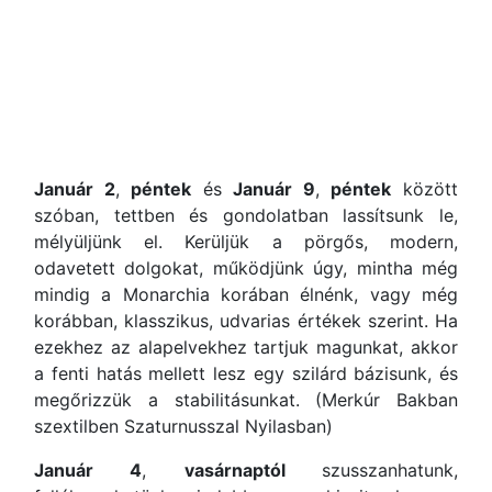
Január 2
,
péntek
és
Január 9
,
péntek
között
szóban, tettben és gondolatban lassítsunk le,
mélyüljünk el. Kerüljük a pörgős, modern,
odavetett dolgokat, működjünk úgy, mintha még
mindig a Monarchia korában élnénk, vagy még
korábban, klasszikus, udvarias értékek szerint. Ha
ezekhez az alapelvekhez tartjuk magunkat, akkor
a fenti hatás mellett lesz egy szilárd bázisunk, és
megőrizzük a stabilitásunkat. (Merkúr Bakban
szextilben Szaturnusszal Nyilasban)
Január 4
,
vasárnaptól
szusszanhatunk,