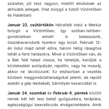
szünetet, jót tesz nagyon, mielőtt elindulnak az
aktívabb jellegek. (Hat bolygó a tízből Vízöntőben
és Halakban)
Január 22
,
csütörtökön
hátrafelé indul a Merkúr
bolygó a Vízöntőben, így szóban-tettben-
gondolatban emiatt is belassulunk,
összekavarodunk ilyenkor egy kicsit. Február 12-
én indul majd ismét előre, három hétig rásegítve
tehát a fenti hatásokra. Mivel a Vízöntőben van, és
a Bak felé halad vissza, ha tehetjük, kerüljük a
közlekedést autópályán, repülőn, vagy ha muszáj,
akkor ne ’akciózzunk’. Ez elsősorban a vezetés
közbeni meggondolatlanságokat jelenti, de repülő
esetén a gép lekésését, bármilyen kavarodást is.
Január 24
,
szombat
és
Február 6
,
péntek
között
remek két hét lesz belső gyógyulásra, terápiára,
egészségügyi beavatkozás elvégeztetésére. Amik