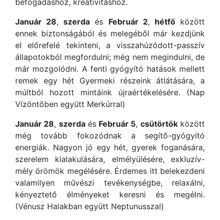
befogadáshoz, kreativitáshoz.
Január 28
,
szerda
és
Február 2
,
hétfő
között
ennek biztonságából és melegéből már kezdjünk
el előrefelé tekinteni, a visszahúzódott-passzív
állapotokból megfordulni; még nem megindulni, de
már mozgolódni. A fenti gyógyító hatások mellett
remek egy hét Gyermeki részeink átlátására, a
múltból hozott mintáink újraértékelésére. (Nap
Vízöntőben együtt Merkúrral)
Január 28
,
szerda
és
Február 5
,
csütörtök
között
még tovább fokozódnak a segítő-gyógyító
energiák. Nagyon jó egy hét, gyerek foganására,
szerelem kialakulására, elmélyülésére, exkluzív-
mély örömök megélésére. Érdemes itt belekezdeni
valamilyen művészi tevékenységbe, relaxálni,
kényeztető élményeket keresni és megélni.
(Vénusz Halakban együtt Neptunusszal)