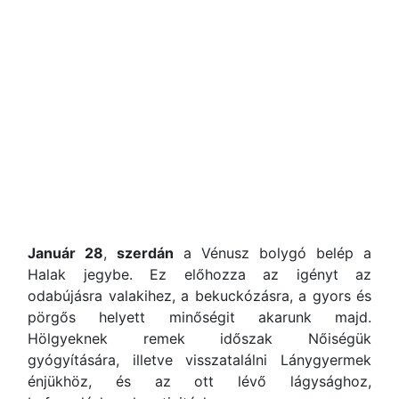
Január 28
,
szerdán
a Vénusz bolygó belép a
Halak jegybe. Ez előhozza az igényt az
odabújásra valakihez, a bekuckózásra, a gyors és
pörgős helyett minőségit akarunk majd.
Hölgyeknek remek időszak Nőiségük
gyógyítására, illetve visszatalálni Lánygyermek
énjükhöz, és az ott lévő lágysághoz,