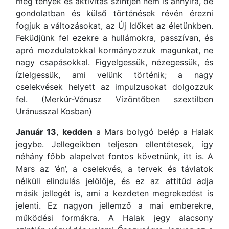
még tények és aktivitás szintjén nem is annyira, de
gondolatban és külső történések révén érezni
fogjuk a változásokat, az Új Időket az életünkben.
Feküdjünk fel ezekre a hullámokra, passzívan, és
apró mozdulatokkal kormányozzuk magunkat, ne
nagy csapásokkal. Figyelgessük, nézegessük, és
ízlelgessük, ami velünk történik; a nagy
cselekvések helyett az impulzusokat dolgozzuk
fel. (Merkúr-Vénusz Vízöntőben szextilben
Uránusszal Kosban)
Január 13
,
kedden
a Mars bolygó belép a Halak
jegybe. Jellegeikben teljesen ellentétesek, így
néhány főbb alapelvet fontos követnünk, itt is. A
Mars az ’én’, a cselekvés, a tervek és távlatok
nélküli elindulás jelölője, és ez az attitűd adja
másik jellegét is, ami a kezdeten megrekedést is
jelenti. Ez nagyon jellemző a mai emberekre,
működési formákra. A Halak jegy alacsony