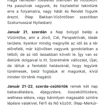
maga nemében tökéletes ütemben és módokon.
Ha passzívak vagyunk, és tisztelettel tekintünk
erre a folyamatra, nagy hálát és Rendet fogunk
érezni. (Nap Bakban-Vízöntőben szextilben
Szaturnusszal Nyilasban)
Január 21
,
szerdán
a Nap bolygó belép a
Vízöntőbe, ami a Jövő, Cél, Perspektívák, Ideák
területe. Ilyenkor mindig megnyílik az idő és a tér
előrefelé, már kijövőben vagyunk gondolatban a
télből, de az idő lassabban követi le. Így van ez
életünk dolgaival is itt. Szeretnénk változást, Újat,
de láttuk a fentebbi hatásoknál, hogy legyünk
türelmesek, belül foglaljuk el magunkat, kívül
minden történik magától.
Január 21-22
,
szerda-csütörtök
remek két nap
babavállalásra, eljegyzésre, összeköltözésre,
wellness-elésre, vagy bármilyen magasabb szintre
lépésre valakivel, Férfi és Nő között. (Nap-Merkúr-