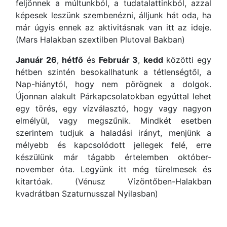
feljönnek a múltunkból, a tudatalattinkból, azzal
képesek leszünk szembenézni, álljunk hát oda, ha
már úgyis ennek az aktivitásnak van itt az ideje.
(Mars Halakban szextilben Plutoval Bakban)
Január 26
,
hétfő
és
Február 3
,
kedd
közötti egy
hétben szintén besokallhatunk a tétlenségtől, a
Nap-hiánytól, hogy nem pörögnek a dolgok.
Újonnan alakult Párkapcsolatokban egyúttal lehet
egy törés, egy vízválasztó, hogy vagy nagyon
elmélyül, vagy megszűnik. Mindkét esetben
szerintem tudjuk a haladási irányt, menjünk a
mélyebb és kapcsolódott jellegek felé, erre
készülünk már tágabb értelemben október-
november óta. Legyünk itt még türelmesek és
kitartóak. (Vénusz Vízöntőben-Halakban
kvadrátban Szaturnusszal Nyilasban)