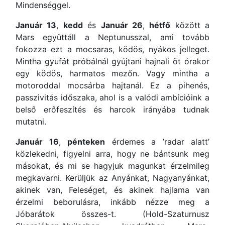
Mindenséggel.
Január 13
,
kedd
és
Január 26
,
hétfő
között a
Mars együttáll a Neptunusszal, ami tovább
fokozza ezt a mocsaras, ködös, nyákos jelleget.
Mintha gyufát próbálnál gyújtani hajnali öt órakor
egy ködös, harmatos mezőn. Vagy mintha a
motoroddal mocsárba hajtanál. Ez a pihenés,
passzivitás időszaka, ahol is a valódi ambícióink a
belső erőfeszítés és harcok irányába tudnak
mutatni.
Január 16
,
pénteken
érdemes a ’radar alatt’
közlekedni, figyelni arra, hogy ne bántsunk meg
másokat, és mi se hagyjuk magunkat érzelmileg
megkavarni. Kerüljük az Anyánkat, Nagyanyánkat,
akinek van, Feleséget, és akinek hajlama van
érzelmi beborulásra, inkább nézze meg a
Jóbarátok összes-t. (Hold-Szaturnusz