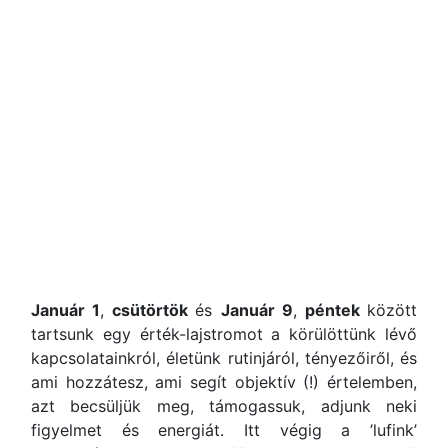
Január 1
,
csütörtök
és
Január 9
,
péntek
között
tartsunk egy érték-lajstromot a körülöttünk lévő
kapcsolatainkról, életünk rutinjáról, tényezőiről, és
ami hozzátesz, ami segít objektív (!) értelemben,
azt becsüljük meg, támogassuk, adjunk neki
figyelmet és energiát. Itt végig a ’lufink’