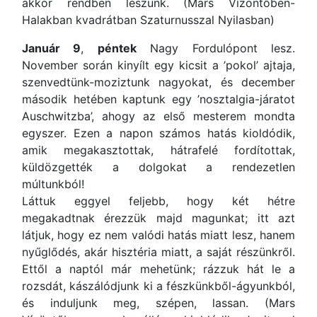
akkor rendben leszünk. (Mars Vízöntőben-
Halakban kvadrátban Szaturnusszal Nyilasban)
Január 9
,
péntek
Nagy Fordulópont lesz.
November során kinyílt egy kicsit a ’pokol’ ajtaja,
szenvedtünk-moziztunk nagyokat, és december
második hetében kaptunk egy ’nosztalgia-járatot
Auschwitzba’, ahogy az első mesterem mondta
egyszer. Ezen a napon számos hatás kioldódik,
amik megakasztottak, hátrafelé fordítottak,
küldözgették a dolgokat a rendezetlen
múltunkból!
Láttuk eggyel feljebb, hogy két hétre
megakadtnak érezzük majd magunkat; itt azt
látjuk, hogy ez nem valódi hatás miatt lesz, hanem
nyűglődés, akár hisztéria miatt, a saját részünkről.
Ettől a naptól már mehetünk; rázzuk hát le a
rozsdát, kászálódjunk ki a fészkünkből-ágyunkból,
és induljunk meg, szépen, lassan. (Mars