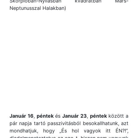
Skorpióban-Nyilasban kvadrátban Mars-
Neptunusszal Halakban)
Január 16
,
péntek
és
Január 23
,
péntek
között a
pár napja tartó passzivitásból besokallhatunk, azt
mondhatjuk, hogy „És hol vagyok itt ÉN?!”,