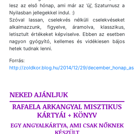
lesz az első hónap, ami már az ’új’, Szaturnusz a
Nyilasban jellegekkel indul. :)
Szóval lassan, cselekvés nélküli cselekvéseket
alkalmazzunk, figyelve, áramolva, klasszikus,
letisztult értékeket képviselve. Ebben az esetben
nagyon gyógyító, kellemes és vidékiesen bájos
hetek tudnak lenni.
Forrás:
http://zoldkor.blog.hu/2014/12/29/december_honap_asz
NEKED AJÁNLJUK
RAFAELA ARKANGYAL MISZTIKUS
KÁRTYÁI + KÖNYV
EGY ANGYALKÁRTYA, AMI CSAK NŐKNEK
KÉSZÜLT