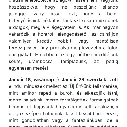
diadalmeneteztetve az ego-t, hiszen nem vagyunk
hozzászokva, hogy ne beszéljünk állandó
jelleggel, vagy lássuk azt, hogy a bele-
belenyúlásaink nélkül is fantasztikusan működnek
a dolgok; még a világegyetem is. Aki már nagyon
vakarózik a kontroll elengedésétől, az csináljon
valamilyen kreatív hobbit, vagy, mentálisan
tervezgessen, úgy próbálva meg levezetni a fölös
energiákat. Ha ebben az egy hétben meditálunk
sokat, urambocsá’ terápiázunk, az pedig
egyenesen mesés!
Január 18
,
vasárnap
és
Január 28
,
szerda
között
elindul mindezek mellett az ’Új Én’-ünk felismerése,
mint amikor reped a burok, és elkezdjük látni,
merre haladunk, merre formálgattak-formálgatnak
bennünket. Rájövünk, hogy nem is kell kapálózni, a
dolgok szépen haladnak; kicsit lassabban persze,
mint gondolatban vagy a fantáziánkban, de a