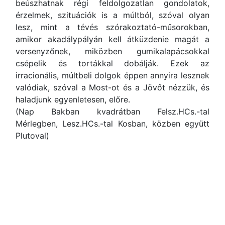
beúszhatnak régi feldolgozatlan gondolatok,
érzelmek, szituációk is a múltból, szóval olyan
lesz, mint a tévés szórakoztató-műsorokban,
amikor akadálypályán kell átküzdenie magát a
versenyzőnek, miközben gumikalapácsokkal
csépelik és tortákkal dobálják. Ezek az
irracionális, múltbeli dolgok éppen annyira lesznek
valódiak, szóval a Most-ot és a Jövőt nézzük, és
haladjunk egyenletesen, előre.
(Nap Bakban kvadrátban Felsz.HCs.-tal
Mérlegben, Lesz.HCs.-tal Kosban, közben együtt
Plutoval)