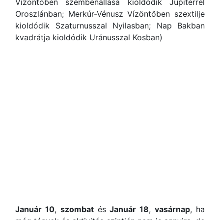
Vízöntőben szembenállása kioldódik Jupiterrel
Oroszlánban; Merkúr-Vénusz Vízöntőben szextilje
kioldódik Szaturnusszal Nyilasban; Nap Bakban
kvadrátja kioldódik Uránusszal Kosban)
Január 10
,
szombat
és
Január 18
,
vasárnap
, ha