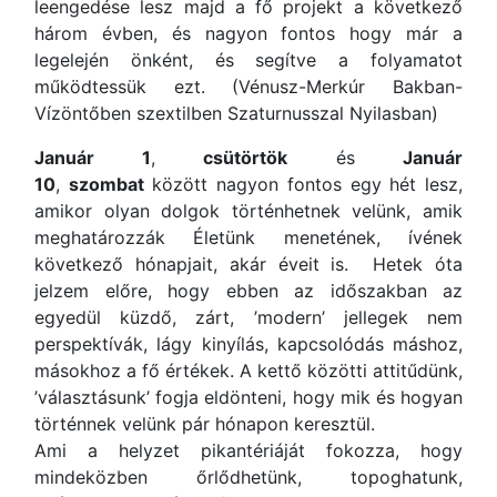
leengedése lesz majd a fő projekt a következő
három évben, és nagyon fontos hogy már a
legelején önként, és segítve a folyamatot
működtessük ezt. (Vénusz-Merkúr Bakban-
Vízöntőben szextilben Szaturnusszal Nyilasban)
Január 1
,
csütörtök
és
Január
10
,
szombat
között nagyon fontos egy hét lesz,
amikor olyan dolgok történhetnek velünk, amik
meghatározzák Életünk menetének, ívének
következő hónapjait, akár éveit is. Hetek óta
jelzem előre, hogy ebben az időszakban az
egyedül küzdő, zárt, ’modern’ jellegek nem
perspektívák, lágy kinyílás, kapcsolódás máshoz,
másokhoz a fő értékek. A kettő közötti attitűdünk,
’választásunk’ fogja eldönteni, hogy mik és hogyan
történnek velünk pár hónapon keresztül.
Ami a helyzet pikantériáját fokozza, hogy
mindeközben őrlődhetünk, topoghatunk,