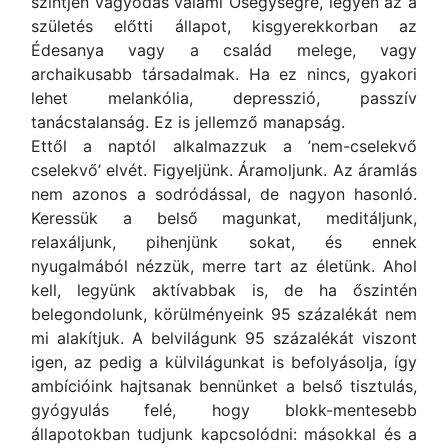
szintjén vágyódás valami Ősegységre, legyen az a
születés előtti állapot, kisgyerekkorban az
Édesanya vagy a család melege, vagy
archaikusabb társadalmak. Ha ez nincs, gyakori
lehet melankólia, depresszió, passzív
tanácstalanság. Ez is jellemző manapság.
Ettől a naptól alkalmazzuk a ’nem-cselekvő
cselekvő’ elvét. Figyeljünk. Áramoljunk. Az áramlás
nem azonos a sodródással, de nagyon hasonló.
Keressük a belső magunkat, meditáljunk,
relaxáljunk, pihenjünk sokat, és ennek
nyugalmából nézzük, merre tart az életünk. Ahol
kell, legyünk aktívabbak is, de ha őszintén
belegondolunk, körülményeink 95 százalékát nem
mi alakítjuk. A belvilágunk 95 százalékát viszont
igen, az pedig a külvilágunkat is befolyásolja, így
ambícióink hajtsanak bennünket a belső tisztulás,
gyógyulás felé, hogy blokk-mentesebb
állapotokban tudjunk kapcsolódni: másokkal és a