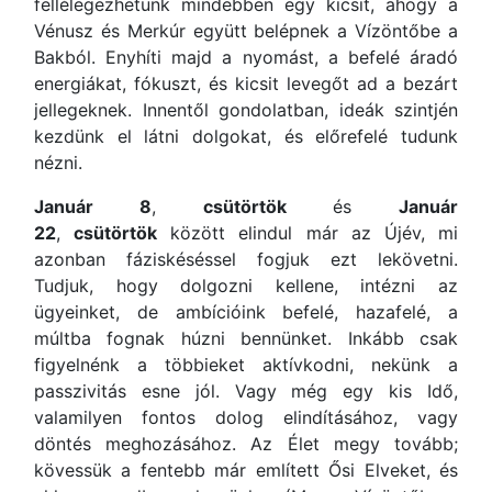
fellélegezhetünk mindebben egy kicsit, ahogy a
Vénusz és Merkúr együtt belépnek a Vízöntőbe a
Bakból. Enyhíti majd a nyomást, a befelé áradó
energiákat, fókuszt, és kicsit levegőt ad a bezárt
jellegeknek. Innentől gondolatban, ideák szintjén
kezdünk el látni dolgokat, és előrefelé tudunk
nézni.
Január 8
,
csütörtök
és
Január
22
,
csütörtök
között elindul már az Újév, mi
azonban fáziskéséssel fogjuk ezt lekövetni.
Tudjuk, hogy dolgozni kellene, intézni az
ügyeinket, de ambícióink befelé, hazafelé, a
múltba fognak húzni bennünket. Inkább csak
figyelnénk a többieket aktívkodni, nekünk a
passzivitás esne jól. Vagy még egy kis Idő,
valamilyen fontos dolog elindításához, vagy
döntés meghozásához. Az Élet megy tovább;
kövessük a fentebb már említett Ősi Elveket, és