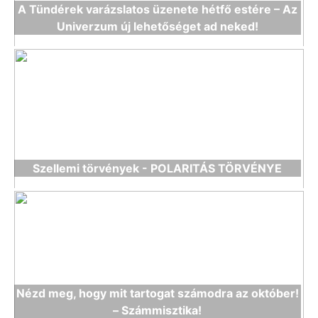
A Tündérek varázslatos üzenete hétfő estére – Az
Univerzum új lehetőséget ad neked!
Szellemi törvények - POLARITÁS TÖRVÉNYE
Nézd meg, hogy mit tartogat számodra az október!
– Számmisztika!