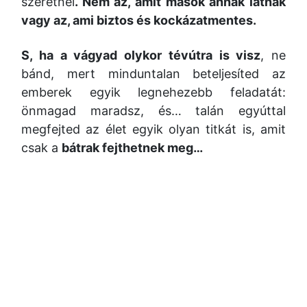
szeretnél
. Nem az, amit mások annak látnak
vagy az, ami biztos és kockázatmentes.
S, ha a vágyad olykor tévútra is visz
, ne
bánd, mert minduntalan beteljesíted az
emberek egyik legnehezebb feladatát:
önmagad maradsz, és… talán egyúttal
megfejted az élet egyik olyan titkát is, amit
csak a
bátrak fejthetnek meg…