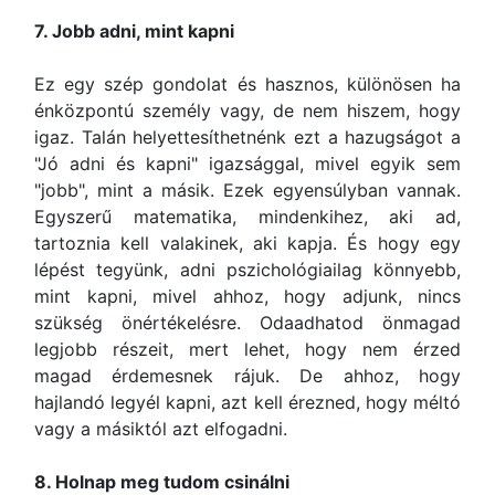
7. Jobb adni, mint kapni
Ez egy szép gondolat és hasznos, különösen ha
énközpontú személy vagy, de nem hiszem, hogy
igaz. Talán helyettesíthetnénk ezt a hazugságot a
"Jó adni és kapni" igazsággal, mivel egyik sem
"jobb", mint a másik. Ezek egyensúlyban vannak.
Egyszerű matematika, mindenkihez, aki ad,
tartoznia kell valakinek, aki kapja. És hogy egy
lépést tegyünk, adni pszichológiailag könnyebb,
mint kapni, mivel ahhoz, hogy adjunk, nincs
szükség önértékelésre. Odaadhatod önmagad
legjobb részeit, mert lehet, hogy nem érzed
magad érdemesnek rájuk. De ahhoz, hogy
hajlandó legyél kapni, azt kell érezned, hogy méltó
vagy a másiktól azt elfogadni.
8. Holnap meg tudom csinálni