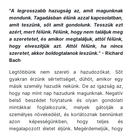
"
A legrosszabb hazugság az, amit magunknak
mondunk. Tagadásban élünk azzal kapcsolatban,
amit teszünk, sőt amit gondolunk. Tesszük ezt
azért, mert félünk. Félünk, hogy nem találjuk meg
a szeretetet, és amikor megtaláljuk, attól félünk,
hogy elveszítjük azt. Attól félünk, ha nincs
szeretet, akkor boldogtalanok leszünk.
" - Richard
Bach
Legtöbbünk nem szereti a hazudozókat. Sőt
gyakran érzünk sértettséget, dühöt, amikor egy
másik személy hazudik nekünk. De az igazság az,
hogy nap mint nap hazudunk magunknak. Negatív
belső beszédet folytatunk és olyan gondolati
mintákkal foglalkozunk, melyek gátolják a
személyes növekedést, és korlátoznak bennünket
azon képességünkben, hogy teljes és
megalapozott életet éljünk. Megérdemeljük, hogy