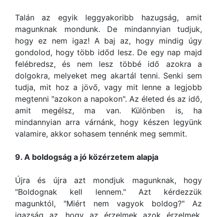
Talán az egyik leggyakoribb hazugság, amit
magunknak mondunk. De mindannyian tudjuk,
hogy ez nem igaz! A baj az, hogy mindig úgy
gondolod, hogy több időd lesz. De egy nap majd
felébredsz, és nem lesz többé idő azokra a
dolgokra, melyeket meg akartál tenni. Senki sem
tudja, mit hoz a jövő, vagy mit lenne a legjobb
megtenni "azokon a napokon". Az életed és az idő,
amit megélsz, ma van. Különben is, ha
mindannyian arra várnánk, hogy készen legyünk
valamire, akkor sohasem tennénk meg semmit.
9. A boldogság a jó közérzetem alapja
Újra és újra azt mondjuk magunknak, hogy
"Boldognak kell lennem." Azt kérdezzük
magunktól, "Miért nem vagyok boldog?" Az
igazság az, hogy az érzelmek azok érzelmek.