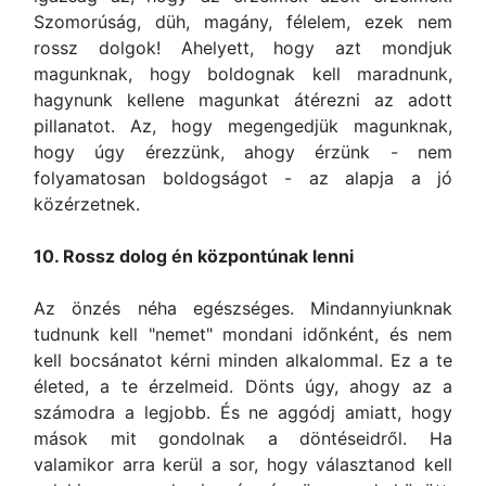
Szomorúság, düh, magány, félelem, ezek nem
rossz dolgok! Ahelyett, hogy azt mondjuk
magunknak, hogy boldognak kell maradnunk,
hagynunk kellene magunkat átérezni az adott
pillanatot. Az, hogy megengedjük magunknak,
hogy úgy érezzünk, ahogy érzünk - nem
folyamatosan boldogságot - az alapja a jó
közérzetnek.
10. Rossz dolog én központúnak lenni
Az önzés néha egészséges. Mindannyiunknak
tudnunk kell "nemet" mondani időnként, és nem
kell bocsánatot kérni minden alkalommal. Ez a te
életed, a te érzelmeid. Dönts úgy, ahogy az a
számodra a legjobb. És ne aggódj amiatt, hogy
mások mit gondolnak a döntéseidről. Ha
valamikor arra kerül a sor, hogy választanod kell