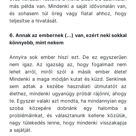
más példa van. Mindenki a saját idővonalán van,
és sohasem túl öreg vagy fiatal ahhoz, hogy
teljesítse a hivatását.
6. Annak az embernek (...) van, ezért neki sokkal
könnyebb, mint nekem
Annyira sok ember hiszi ezt. De ez egyszerűen
nem igaz. Az igazság az, hogy fogalmad nem
lehet arról, miről szól a másik ember élete!
Mindenki a maga módján kutat és küzd. Senkinek
sem adtak a kezébe használati útmutatót az
élethez, mindenki ugyanúgy próbál rájönni, ahogy
te. Egyszer valaki azt mondta, ha mindannyian egy
szoba közepére dobnánk egy halomba a
problémáinkat, és választanunk kellene közülük,
nagy tülekedés lenne, hogy mindenki visszakapja
a sajátját.