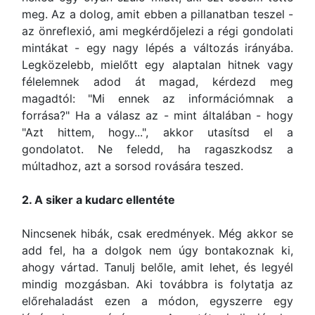
meg. Az a dolog, amit ebben a pillanatban teszel -
az önreflexió, ami megkérdőjelezi a régi gondolati
mintákat - egy nagy lépés a változás irányába.
Legközelebb, mielőtt egy alaptalan hitnek vagy
félelemnek adod át magad, kérdezd meg
magadtól: "Mi ennek az információmnak a
forrása?" Ha a válasz az - mint általában - hogy
"Azt hittem, hogy...", akkor utasítsd el a
gondolatot. Ne feledd, ha ragaszkodsz a
múltadhoz, azt a sorsod rovására teszed.
2. A siker a kudarc ellentéte
Nincsenek hibák, csak eredmények. Még akkor se
add fel, ha a dolgok nem úgy bontakoznak ki,
ahogy vártad. Tanulj belőle, amit lehet, és legyél
mindig mozgásban. Aki továbbra is folytatja az
előrehaladást ezen a módon, egyszerre egy