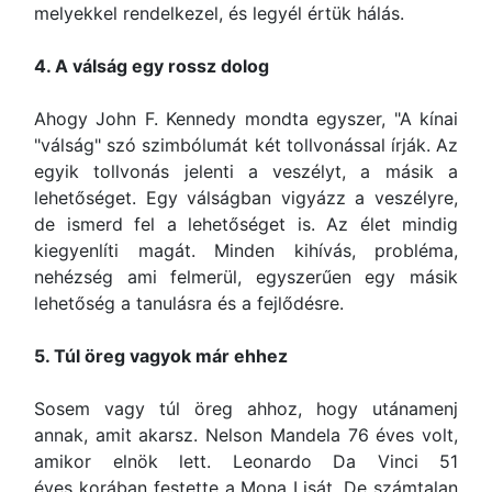
melyekkel rendelkezel, és legyél értük hálás.
4. A válság egy rossz dolog
Ahogy John F. Kennedy mondta egyszer, "A kínai
"válság" szó szimbólumát két tollvonással írják. Az
egyik tollvonás jelenti a veszélyt, a másik a
lehetőséget. Egy válságban vigyázz a veszélyre,
de ismerd fel a lehetőséget is. Az élet mindig
kiegyenlíti magát. Minden kihívás, probléma,
nehézség ami felmerül, egyszerűen egy másik
lehetőség a tanulásra és a fejlődésre.
5. Túl öreg vagyok már ehhez
Sosem vagy túl öreg ahhoz, hogy utánamenj
annak, amit akarsz. Nelson Mandela 76 éves volt,
amikor elnök lett. Leonardo Da Vinci 51
éves korában festette a Mona Lisát. De számtalan