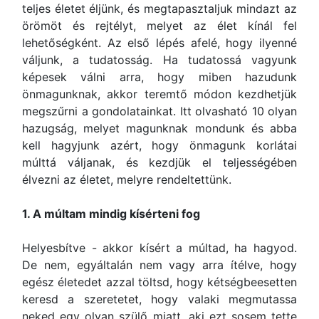
teljes életet éljünk, és megtapasztaljuk mindazt az
örömöt és rejtélyt, melyet az élet kínál fel
lehetőségként. Az első lépés afelé, hogy ilyenné
váljunk, a tudatosság. Ha tudatossá vagyunk
képesek válni arra, hogy miben hazudunk
önmagunknak, akkor teremtő módon kezdhetjük
megszűrni a gondolatainkat. Itt olvasható 10 olyan
hazugság, melyet magunknak mondunk és abba
kell hagyjunk azért, hogy önmagunk korlátai
múlttá váljanak, és kezdjük el teljességében
élvezni az életet, melyre rendeltettünk.
1. A múltam mindig kísérteni fog
Helyesbítve - akkor kísért a múltad, ha hagyod.
De nem, egyáltalán nem vagy arra ítélve, hogy
egész életedet azzal töltsd, hogy kétségbeesetten
keresd a szeretetet, hogy valaki megmutassa
neked egy olyan szülő miatt, aki ezt sosem tette