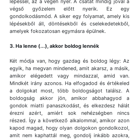
lépéssel, az a végén nyer. A csatát mindig jóval a
végső győzelem előtt nyerik. Ez egy
gondolkodásmód. A siker egy folyamat, amely kis
lépésekből áll, döntésekből és cselekedetekből,
amelyek fokozatosan egymásra épülnek.
3. Ha lenne (...), akkor boldog lennék
Két módja van, hogy gazdag és boldog légy: Az
egyik, ha megvan mindened, amit akarsz, a másik,
amikor elégedett vagy mindazzal, amid van.
Mindkét irány azonos. Ha elfogadod és értékeled
a dolgokat most, több boldogságot találsz. A
boldogság akkor jön, amikor abbahagyod a
gondok miatti panaszkodást, és elkezdesz hálát
érezni azért, amiért sok nehézségben nincs
részed. Így a következő alkalommal, amikor azon
kapod magad, hogy olyan dolgokon gondolkozol,
amit nem kaphattál meg, gondolj inkább azokra,