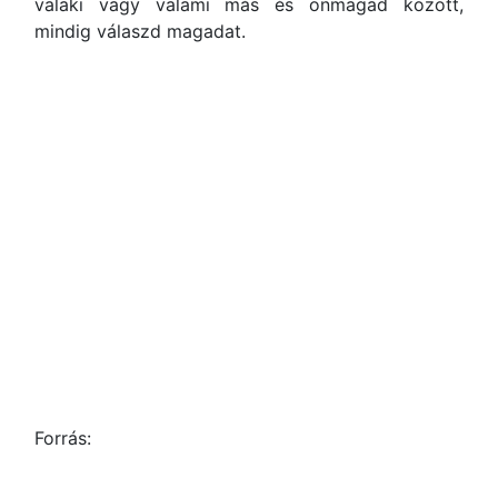
valaki vagy valami más és önmagad között,
mindig válaszd magadat.
Forrás: