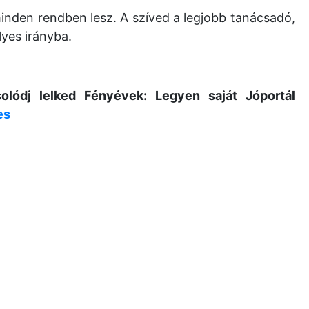
inden rendben lesz. A szíved a legjobb tanácsadó,
lyes irányba.
olódj lelked Fényévek: Legyen saját Jóportál
es