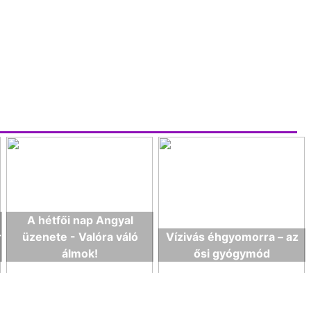
A hétfői nap Angyal
r
üzenete - Valóra váló
Vízivás éhgyomorra – az
álmok!
ősi gyógymód