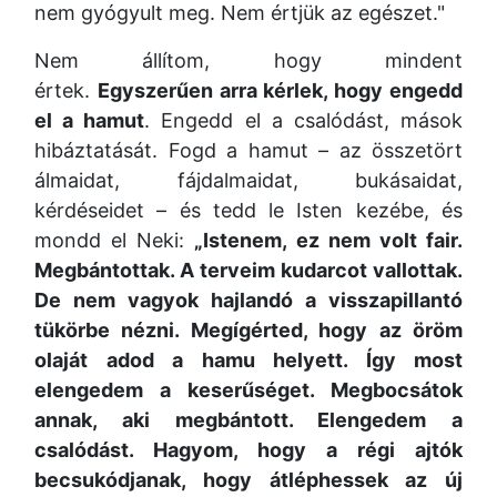
nem gyógyult meg. Nem értjük az egészet."
Nem állítom, hogy mindent
értek.
Egyszerűen arra kérlek, hogy engedd
el a hamut
. Engedd el a csalódást, mások
hibáztatását. Fogd a hamut – az összetört
álmaidat, fájdalmaidat, bukásaidat,
kérdéseidet – és tedd le Isten kezébe, és
mondd el Neki:
„Istenem, ez nem volt fair.
Megbántottak. A terveim kudarcot vallottak.
De nem vagyok hajlandó a visszapillantó
tükörbe nézni. Megígérted, hogy az öröm
olaját adod a hamu helyett. Így most
elengedem a keserűséget. Megbocsátok
annak, aki megbántott. Elengedem a
csalódást. Hagyom, hogy a régi ajtók
becsukódjanak, hogy átléphessek az új