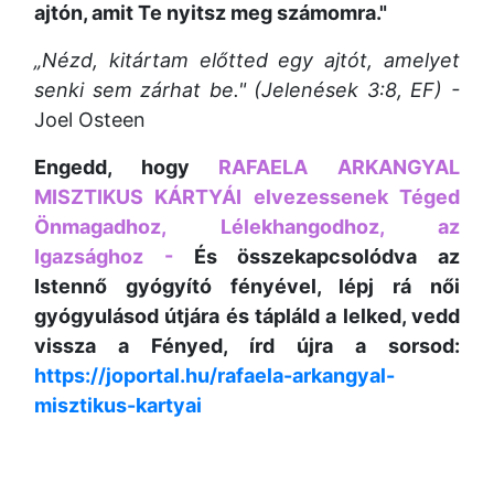
ajtón, amit Te nyitsz meg számomra."
„Nézd, kitártam előtted egy ajtót, amelyet
senki sem zárhat be." (Jelenések 3:8, EF) -
Joel Osteen
Engedd, hogy
RAFAELA ARKANGYAL
MISZTIKUS KÁRTYÁI elvezessenek Téged
Önmagadhoz, Lélekhangodhoz, az
Igazsághoz -
És összekapcsolódva az
Istennő gyógyító fényével, lépj rá női
gyógyulásod útjára és tápláld a lelked, vedd
vissza a Fényed, írd újra a sorsod:
https://joportal.hu/rafaela-arkangyal-
misztikus-kartyai