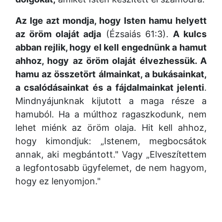
Az Ige azt mondja, hogy Isten hamu helyett
az öröm olaját adja
(Ézsaiás 61:3).
A kulcs
abban rejlik, hogy el kell engednünk a hamut
ahhoz, hogy az öröm olaját élvezhessük. A
hamu az összetört álmainkat, a bukásainkat,
a csalódásainkat és a fájdalmainkat jelenti
.
Mindnyájunknak kijutott a maga része a
hamuból. Ha a múlthoz ragaszkodunk, nem
lehet miénk az öröm olaja. Hit kell ahhoz,
hogy kimondjuk: „Istenem, megbocsátok
annak, aki megbántott." Vagy „Elveszítettem
a legfontosabb ügyfelemet, de nem hagyom,
hogy ez lenyomjon."