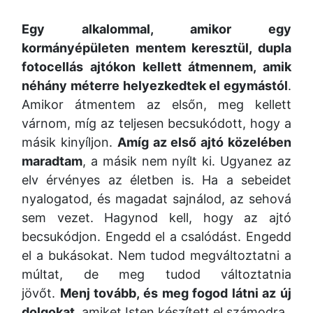
Egy alkalommal, amikor egy
kormányépületen mentem keresztül, dupla
fotocellás ajtókon kellett átmennem, amik
néhány méterre helyezkedtek el egymástól
.
Amikor átmentem az elsőn, meg kellett
várnom, míg az teljesen becsukódott, hogy a
másik kinyíljon.
Amíg az első ajtó közelében
maradtam
, a másik nem nyílt ki. Ugyanez az
elv érvényes az életben is. Ha a sebeidet
nyalogatod, és magadat sajnálod, az sehová
sem vezet. Hagynod kell, hogy az ajtó
becsukódjon. Engedd el a csalódást. Engedd
el a bukásokat. Nem tudod megváltoztatni a
múltat, de meg tudod változtatnia
jövőt.
Menj tovább, és meg fogod látni az új
dolgokat,
amiket Isten készített el számodra.