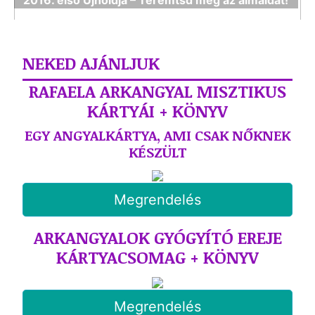
2016. első Újholdja – Teremtsd meg az álmaidat!
NEKED AJÁNLJUK
RAFAELA ARKANGYAL MISZTIKUS
KÁRTYÁI + KÖNYV
EGY ANGYALKÁRTYA, AMI CSAK NŐKNEK
KÉSZÜLT
Megrendelés
ARKANGYALOK GYÓGYÍTÓ EREJE
KÁRTYACSOMAG + KÖNYV
Megrendelés