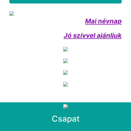
Mai névnap
Jó szívvel ajánljuk
Csapat