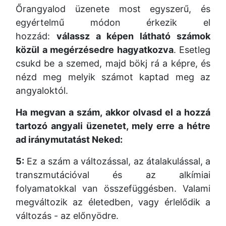
Őrangyalod üzenete most egyszerű, és
egyértelmű módon érkezik el
hozzád:
válassz a képen látható számok
közül a megérzésedre hagyatkozva
. Esetleg
csukd be a szemed, majd bökj rá a képre, és
nézd meg melyik számot kaptad meg az
angyaloktól.
Ha megvan a szám, akkor olvasd el a hozzá
tartozó angyali üzenetet, mely erre a hétre
ad iránymutatást Neked:
5:
Ez a szám a változással, az átalakulással, a
transzmutációval és az alkímiai
folyamatokkal van összefüggésben. Valami
megváltozik az életedben, vagy érlelődik a
változás - az előnyödre.