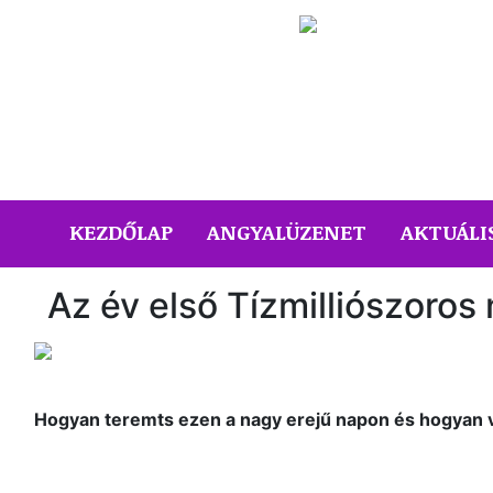
(CURRENT)
KEZDŐLAP
ANGYALÜZENET
AKTUÁLI
Az év első Tízmilliószoros
Hogyan teremts ezen a nagy erejű napon és hogyan ve