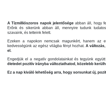
A Tízmilliószoros napok jelentősége
abban áll, hogy fe
Erőnk és sikerünk abban áll, mennyire tudunk tudatosak
szavaink, és tetteink felett.
Ezeken a napokon nemcsak magunkért, hanem az egész 
kedvességünk az egész világba fényt hozhat.
A változás
el.
Engedjük el a negatív gondolatainkat és tegyünk együtt
életedet pozitív irányba változtathatod, közelebb kerül
Ez a nap kiváló lehetőség arra, hogy sorsunkat új, pozití