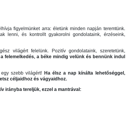
lhívja figyelmünket arra: életünk minden napján teremtünk.
 lenni, és kontrollt gyakorolni gondolataink, érzéseink,
világért felelünk. Pozitív gondolataink, szeretetünk,
, a felemelkedés, a béke mindig velünk és bennünk indul
 egy szebb világért!
Ha élsz a nap kínálta lehetőséggel,
hetsz céljaidhoz és vágyaidhoz.
v irányba tereljük, ezzel a mantrával: