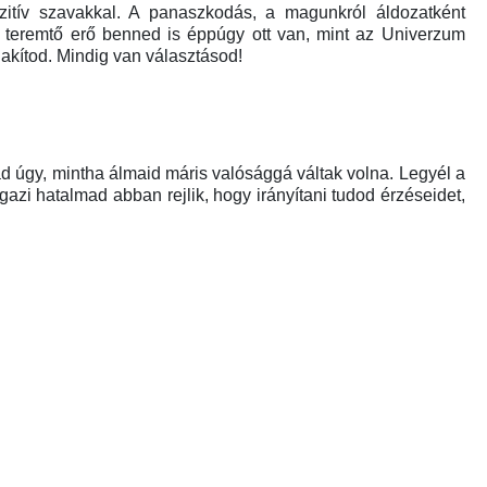
ozitív szavakkal. A panaszkodás, a magunkról áldozatként
 teremtő erő benned is éppúgy ott van, mint az Univerzum
akítod. Mindig van választásod!
d úgy, mintha álmaid máris valósággá váltak volna. Legyél a
azi hatalmad abban rejlik, hogy irányítani tudod érzéseidet,