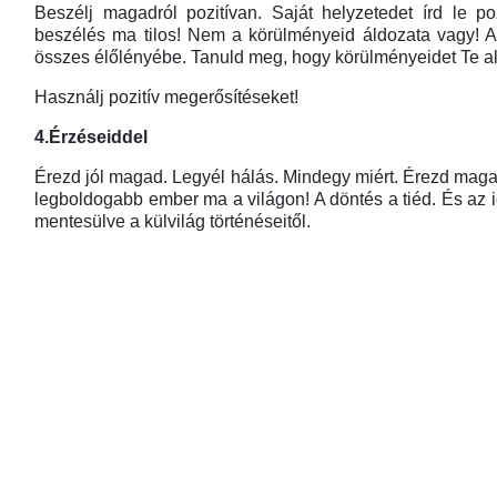
Beszélj magadról pozitívan. Saját helyzetedet írd le p
beszélés ma tilos! Nem a körülményeid áldozata vagy! A
összes élőlényébe. Tanuld meg, hogy körülményeidet Te al
Használj pozitív megerősítéseket!
4.Érzéseiddel
Érezd jól magad. Legyél hálás. Mindegy miért. Érezd maga
legboldogabb ember ma a világon! A döntés a tiéd. És az ig
mentesülve a külvilág történéseitől.