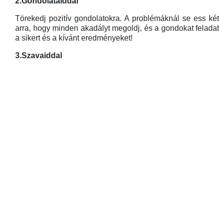
2.Gondolataiddal
Törekedj pozitív gondolatokra. A problémáknál se ess k
arra, hogy minden akadályt megoldj, és a gondokat felada
a sikert és a kívánt eredményeket!
3.Szavaiddal