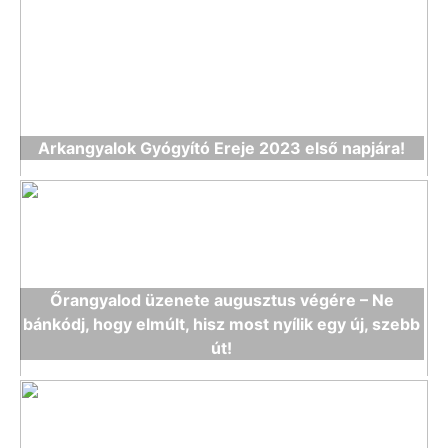
Arkangyalok Gyógyító Ereje 2023 első napjára!
Őrangyalod üzenete augusztus végére – Ne
bánkódj, hogy elmúlt, hisz most nyílik egy új, szebb
út!