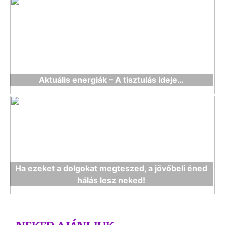
Aktuális energiák – A tisztulás ideje…
Ha ezeket a dolgokat megteszed, a jövőbeli éned
hálás lesz neked!