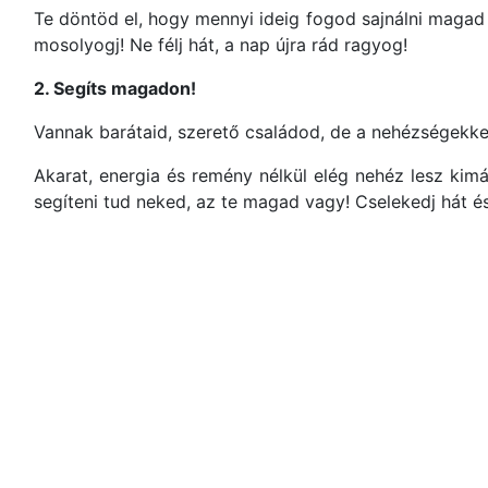
Te döntöd el, hogy mennyi ideig fogod sajnálni magad 
mosolyogj! Ne félj hát, a nap újra rád ragyog!
2. Segíts magadon!
Vannak barátaid, szerető családod, de a nehézségekkel
Akarat, energia és remény nélkül elég nehéz lesz kimá
segíteni tud neked, az te magad vagy! Cselekedj hát é