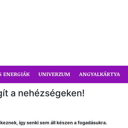
S ENERGIÁK
UNIVERZUM
ANGYALKÁRTYA
gít a nehézségeken!
rkeznek, így senki sem áll készen a fogadásukra.