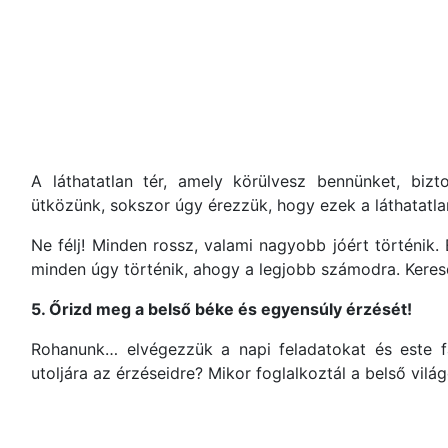
A láthatatlan tér, amely körülvesz bennünket, bi
ütközünk, sokszor úgy érezzük, hogy ezek a láthatatla
Ne félj! Minden rossz, valami nagyobb jóért történi
minden úgy történik, ahogy a legjobb számodra. Kere
5. Őrizd meg a belső béke és egyensúly érzését!
Rohanunk… elvégezzük a napi feladatokat és este f
utoljára az érzéseidre? Mikor foglalkoztál a belső vil