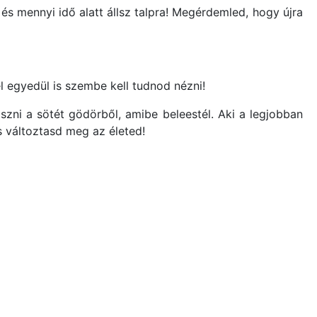
és mennyi idő alatt állsz talpra! Megérdemled, hogy újra
 egyedül is szembe kell tudnod nézni!
szni a sötét gödörből, amibe beleestél. Aki a legjobban
s változtasd meg az életed!