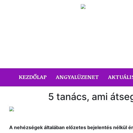
(CURRENT)
KEZDŐLAP
ANGYALÜZENET
AKTUÁLI
5 tanács, ami átse
A nehézségek általában előzetes bejelentés nélkül é