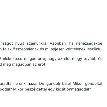
ztonságot nyújt számunkra. Azonban, ha nehézségekbe
n falak összeomlanak és mi teljesen védtelenek leszünk.
k. Emlékeztesd magad arra, hogy az élet megy tovább és
sd meg magadban az erőt!
áradtan érünk haza. De gondolj bele! Mikor gondoltál
ágoddal? Mikor beszélgettél egy kicsit önmagaddal?