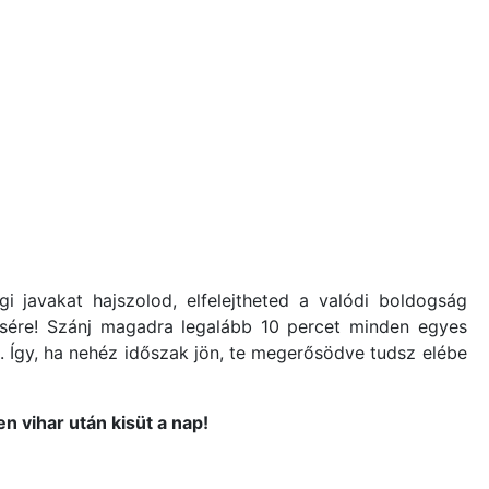
 javakat hajszolod, elfelejtheted a valódi boldogság
ésére! Szánj magadra legalább 10 percet minden egyes
. Így, ha nehéz időszak jön, te megerősödve tudsz elébe
n vihar után kisüt a nap!