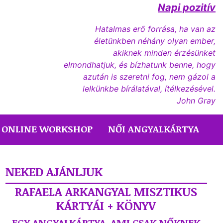
Napi pozitív
Hatalmas erő forrása, ha van az
életünkben néhány olyan ember,
akiknek minden érzésünket
elmondhatjuk, és bízhatunk benne, hogy
azután is szeretni fog, nem gázol a
lelkünkbe bírálatával, ítélkezésével.
John Gray
ONLINE WORKSHOP
NŐI ANGYALKÁRTYA
NEKED AJÁNLJUK
RAFAELA ARKANGYAL MISZTIKUS
KÁRTYÁI + KÖNYV
EGY ANGYALKÁRTYA, AMI CSAK NŐKNEK