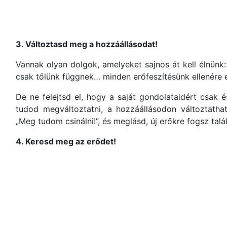
3. Változtasd meg a hozzáállásodat!
Vannak olyan dolgok, amelyeket sajnos át kell élnünk
csak tőlünk függnek… minden erőfeszítésünk ellenére 
De ne felejtsd el, hogy a saját gondolataidért csak 
tudod megváltoztatni, a hozzáállásodon változtath
„Meg tudom csinálni!”, és meglásd, új erőkre fogsz tal
4. Keresd meg az erődet!