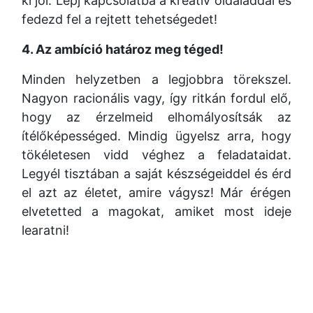
ki jól. Lépj kapcsolatba a kreatív oldaladdal és
fedezd fel a rejtett tehetségedet!
4. Az ambíció határoz meg téged!
Minden helyzetben a legjobbra törekszel.
Nagyon racionális vagy, így ritkán fordul elő,
hogy az érzelmeid elhomályosítsák az
ítélőképességed. Mindig ügyelsz arra, hogy
tökéletesen vidd véghez a feladataidat.
Legyél tisztában a saját készségeiddel és érd
el azt az életet, amire vágysz! Már érégen
elvetetted a magokat, amiket most ideje
learatni!