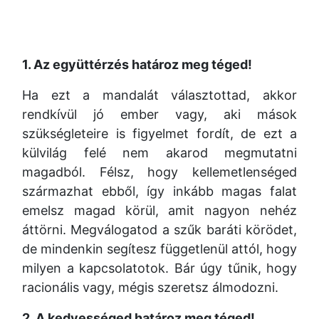
1. Az együttérzés határoz meg téged!
Ha ezt a mandalát választottad, akkor
rendkívül jó ember vagy, aki mások
szükségleteire is figyelmet fordít, de ezt a
külvilág felé nem akarod megmutatni
magadból. Félsz, hogy kellemetlenséged
származhat ebből, így inkább magas falat
emelsz magad körül, amit nagyon nehéz
áttörni. Megválogatod a szűk baráti körödet,
de mindenkin segítesz függetlenül attól, hogy
milyen a kapcsolatotok. Bár úgy tűnik, hogy
racionális vagy, mégis szeretsz álmodozni.
2. A kedvességed határoz meg téged!