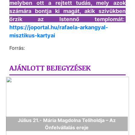
melyben ott a rejtett tudás, mely azok
számára bontja ki magát, akik szívükben
őrzik az Istennő templomát:
https://joportal.hu/rafaela-arkangyal-
misztikus-kartyai
Forrás:
AJÁNLOTT BEJEGYZÉSEK
Július 21.- Mária Magdolna Teliholdja – Az
Önfelvállalás ereje