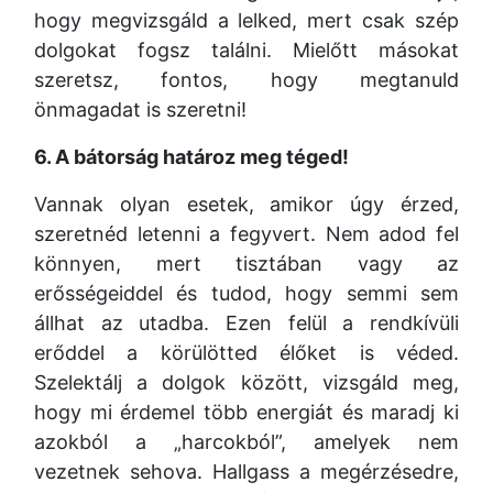
hogy megvizsgáld a lelked, mert csak szép
dolgokat fogsz találni. Mielőtt másokat
szeretsz, fontos, hogy megtanuld
önmagadat is szeretni!
6. A bátorság határoz meg téged!
Vannak olyan esetek, amikor úgy érzed,
szeretnéd letenni a fegyvert. Nem adod fel
könnyen, mert tisztában vagy az
erősségeiddel és tudod, hogy semmi sem
állhat az utadba. Ezen felül a rendkívüli
erőddel a körülötted élőket is véded.
Szelektálj a dolgok között, vizsgáld meg,
hogy mi érdemel több energiát és maradj ki
azokból a „harcokból”, amelyek nem
vezetnek sehova. Hallgass a megérzésedre,