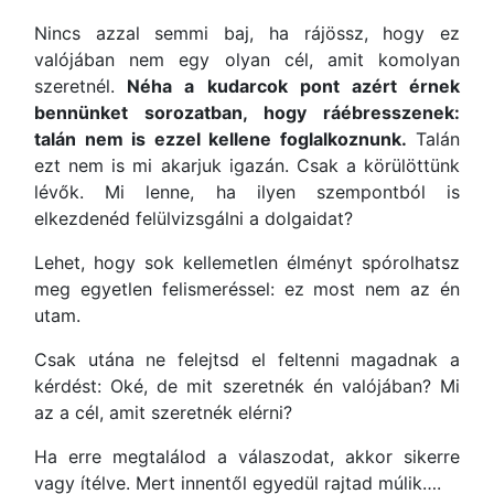
Nincs azzal semmi baj, ha rájössz, hogy ez
valójában nem egy olyan cél, amit komolyan
szeretnél.
Néha a kudarcok pont azért érnek
bennünket sorozatban, hogy ráébresszenek:
talán nem is ezzel kellene foglalkoznunk.
Talán
ezt nem is mi akarjuk igazán. Csak a körülöttünk
lévők. Mi lenne, ha ilyen szempontból is
elkezdenéd felülvizsgálni a dolgaidat?
Lehet, hogy sok kellemetlen élményt spórolhatsz
meg egyetlen felismeréssel: ez most nem az én
utam.
Csak utána ne felejtsd el feltenni magadnak a
kérdést: Oké, de mit szeretnék én valójában? Mi
az a cél, amit szeretnék elérni?
Ha erre megtalálod a válaszodat, akkor sikerre
vagy ítélve. Mert innentől egyedül rajtad múlik….