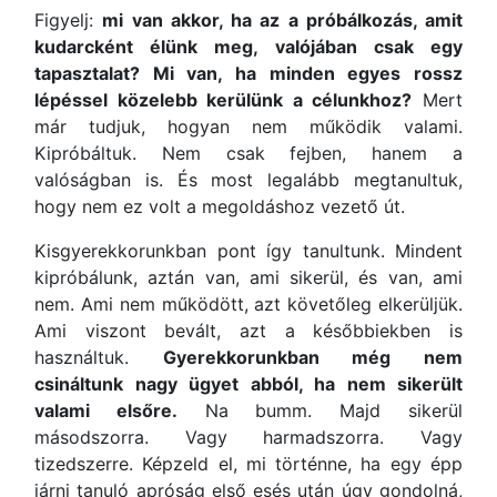
Figyelj:
mi van akkor, ha az a próbálkozás, amit
kudarcként élünk meg, valójában csak egy
tapasztalat? Mi van, ha minden egyes rossz
lépéssel közelebb kerülünk a célunkhoz?
Mert
már tudjuk, hogyan nem működik valami.
Kipróbáltuk. Nem csak fejben, hanem a
valóságban is. És most legalább megtanultuk,
hogy nem ez volt a megoldáshoz vezető út.
Kisgyerekkorunkban pont így tanultunk. Mindent
kipróbálunk, aztán van, ami sikerül, és van, ami
nem. Ami nem működött, azt követőleg elkerüljük.
Ami viszont bevált, azt a későbbiekben is
használtuk.
Gyerekkorunkban még nem
csináltunk nagy ügyet abból, ha nem sikerült
valami elsőre.
Na bumm. Majd sikerül
másodszorra. Vagy harmadszorra. Vagy
tizedszerre. Képzeld el, mi történne, ha egy épp
járni tanuló apróság első esés után úgy gondolná,