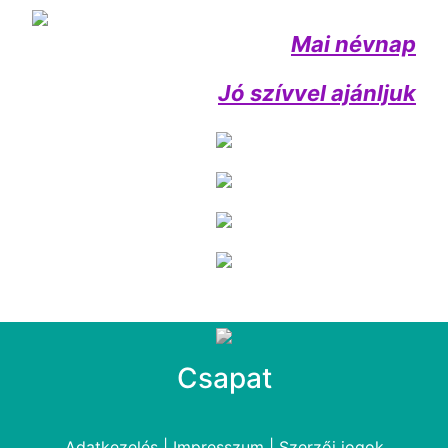
Mai névnap
Jó szívvel ajánljuk
Csapat
Adatkezelés
|
Impresszum
|
Szerzői jogok