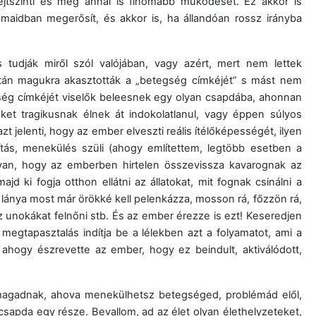
jtszinti és még annál is finomabb működését. Ez akkor is
maidban megerősít, és akkor is, ha állandóan rossz irányba
tudják miről szól valójában, vagy azért, mert nem lettek
atán magukra akasztották a „betegség címkéjét” s mást nem
gség címkéjét viselők beleesnek egy olyan csapdába, ahonnan
t tragikusnak élnek át indokolatlanul, vagy éppen súlyos
 jelenti, hogy az ember elveszti reális ítélőképességét, ilyen
tás, menekülés szüli (ahogy említettem, legtöbb esetben a
n van, hogy az emberben hirtelen összevissza kavarognak az
ki fogja otthon ellátni az állatokat, mit fognak csinálni a
ánya most már örökké kell pelenkázza, mosson rá, főzzön rá,
unokákat felnőni stb. És az ember érezze is ezt! Keseredjen
a megtapasztalás indítja be a lélekben azt a folyamatot, ami a
ogy észrevette az ember, hogy ez beindult, aktiválódott,
s magadnak, ahova menekülhetsz betegséged, problémád elől,
sapda egy része. Bevallom, ad az élet olyan élethelyzeteket,