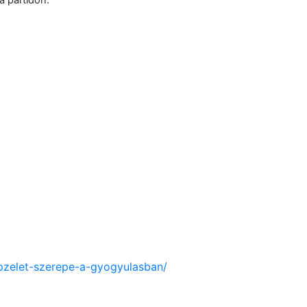
a partidon.
epzelet-szerepe-a-gyogyulasban/