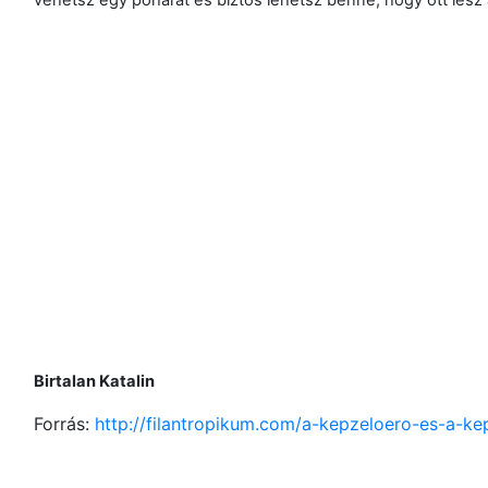
vehetsz egy poharat és biztos lehetsz benne, hogy ott lesz 
Birtalan Katalin
Forrás:
http://filantropikum.com/a-kepzeloero-es-a-k