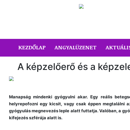
(CURRENT)
KEZDŐLAP
ANGYALÜZENET
AKTUÁLI
A képzelőerő és a képzel
Manapság mindenki gyógyulni akar. Egy reális betegsé
helyrepofozni egy kicsit, vagy csak éppen megtalálni az
gyógyulás megnevezés leple alatt futtatja. Valóban, a gy
kifejezés szférája alatt is.