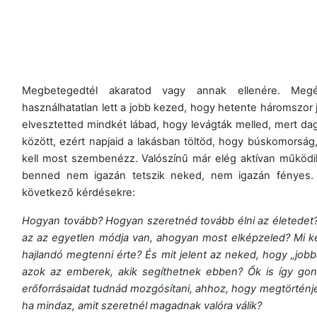
Megbetegedtél akaratod vagy annak ellenére. Megé
használhatatlan lett a jobb kezed, hogy hetente háromszor já
elvesztetted mindkét lábad, hogy levágták melled, mert da
között, ezért napjaid a lakásban töltöd, hogy búskomorság
kell most szembenézz. Valószínű már elég aktívan működik 
benned nem igazán tetszik neked, nem igazán fényes. Lé
következő kérdésekre:
Hogyan tovább? Hogyan szeretnéd tovább élni az életedet?
az az egyetlen módja van, ahogyan most elképzeled? Mi k
hajlandó megtenni érte? És mit jelent az neked, hogy „jo
azok az emberek, akik segíthetnek ebben? Ők is így gondo
erőforrásaidat tudnád mozgósítani, ahhoz, hogy megtörténjen
ha mindaz, amit szeretnél magadnak valóra válik?