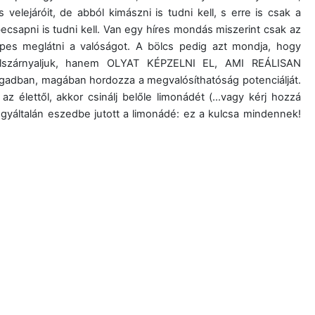
velejáróit, de abból kimászni is tudni kell, s erre is csak a
ecsapni is tudni kell. Van egy híres mondás miszerint csak az
épes meglátni a valóságot. A bölcs pedig azt mondja, hogy
 túlszárnyaljuk, hanem OLYAT KÉPZELNI EL, AMI REÁLISAN
adban, magában hordozza a megvalósíthatóság potenciálját.
az élettől, akkor csinálj belőle limonádét (…vagy kérj hozzá
 egyáltalán eszedbe jutott a limonádé: ez a kulcsa mindennek!