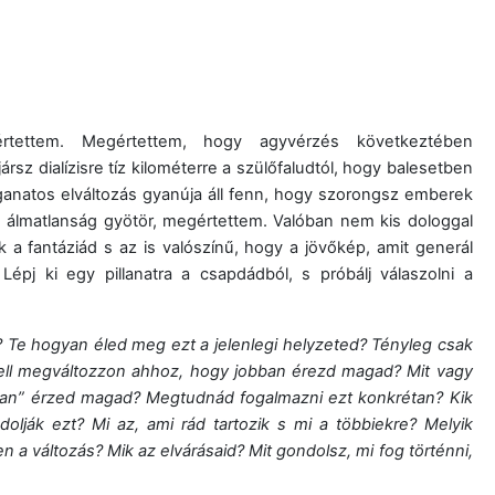
rtettem. Megértettem, hogy agyvérzés következtében
rsz dialízisre tíz kilométerre a szülőfaludtól, hogy balesetben
ganatos elváltozás gyanúja áll fenn, hogy szorongsz emberek
, álmatlanság gyötör, megértettem. Valóban nem kis dologgal
a fantáziád s az is valószínű, hogy a jövőkép, amit generál
pj ki egy pillanatra a csapdádból, s próbálj válaszolni a
 Te hogyan éled meg ezt a jelenlegi helyzeted? Tényleg csak
ell megváltozzon ahhoz, hogy jobban érezd magad? Mit vagy
bban” érzed magad? Megtudnád fogalmazni ezt konkrétan? Kik
lják ezt? Mi az, ami rád tartozik s mi a többiekre? Melyik
 a változás? Mik az elvárásaid? Mit gondolsz, mi fog történni,