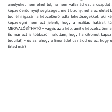
amelyeket nem élnél túl, ha nem vállalnád ezt a csapdát s 
képzelőerőd nyújt segítséget, mert bizony, néha az életet b
tud élni igazán a képzelőerő adta lehetőségekkel, aki k
képzelegni nem azt jelenti, hogy a realitás határait
MEGVALÓSÍTHATÓ – vagyis az a kép, amit elképzelsz önmag
És már azt is többször hallottam, hogy ha citromot kapsz 
tequillát) – és az, ahogy a limonádét csinálod és az, hogy
Érted már?