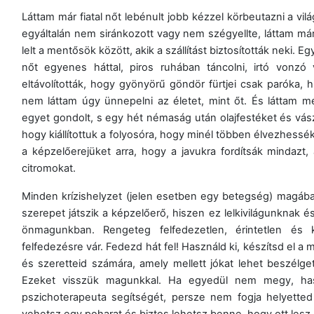
Láttam már fiatal nőt lebénult jobb kézzel körbeutazni a vi
egyáltalán nem siránkozott vagy nem szégyellte, láttam már 
lelt a mentősök között, akik a szállítást biztosították neki. Eg
nőt egyenes háttal, piros ruhában táncolni, irtó vonzó 
eltávolították, hogy gyönyörű göndör fürtjei csak paróka,
nem láttam úgy ünnepelni az életet, mint őt. És láttam 
egyet gondolt, s egy hét némaság után olajfestéket és vászna
hogy kiállítottuk a folyosóra, hogy minél többen élvezhess
a képzelőerejüket arra, hogy a javukra fordítsák mindazt
citromokat.
Minden krízishelyzet (jelen esetben egy betegség) magába
szerepet játszik a képzelőerő, hiszen ez lelkivilágunknak é
önmagunkban. Rengeteg felfedezetlen, érintetlen és k
felfedezésre vár. Fedezd hát fel! Használd ki, készítsd el a
és szeretteid számára, amely mellett jókat lehet beszélget
Ezeket visszük magunkkal. Ha egyedül nem megy, hasz
pszichoterapeuta segítségét, persze nem fogja helyetted