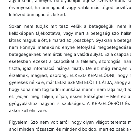
agyunkban, amelyek befolyásolják egész szervezetünk se
érvényesül, ha önmagadat vagy valaki más téged pozitívu
lehúzod önmagad és lelked.
Sokan nem tudják mit tesz velük a betegségük, nem is 
kellőképpen tájékoztatva, vagy mert a betegség szó hall
látnak maguk előtt, kimarad az „összkép”. Gyakran a bete
nem könnyű menekülni: enyhe lefolyású megbetegedéseke
betegségeknek nem érzik meg a valódi súlyát. Ez a csapda azt
esetekben ezeket a csapdákat a félelem, szorongás, hárí
tiszta, igaz információ hiánya miatt). De ez még rendjé
érzelmek, megijed, szorong, ELKEZD KÉPZELŐDNI, hogy majd 
gyerekek nélküle, már LELKI SZEMEI ELŐTT LÁTJA, ahogy a l
hogy soha nem fog tudni munkába menni, nem látja majd az 
el, ijedjen meg, féljen, sírjon, essen kétségbe! – Mert ez 
gyógyuláshoz nagyon is szükséges: A KÉPZELŐERŐT! És ah
akkor kell élni vele.
Figyelem! Szó nem volt arról, hogy olyan világot teremt
ahol minden rózsaszín és mindenki boldog, mert ez csak a c