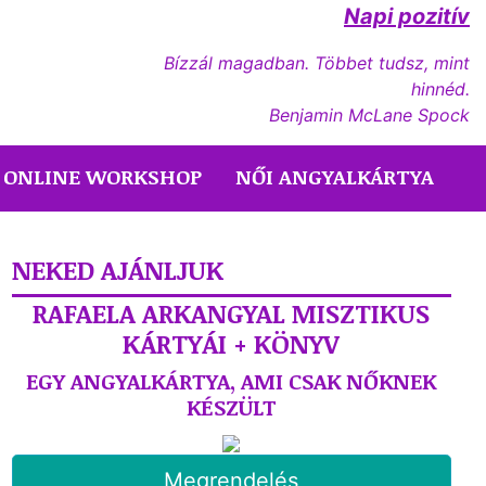
Napi pozitív
Bízzál magadban. Többet tudsz, mint
hinnéd.
Benjamin McLane Spock
ONLINE WORKSHOP
NŐI ANGYALKÁRTYA
NEKED AJÁNLJUK
RAFAELA ARKANGYAL MISZTIKUS
KÁRTYÁI + KÖNYV
EGY ANGYALKÁRTYA, AMI CSAK NŐKNEK
KÉSZÜLT
Megrendelés