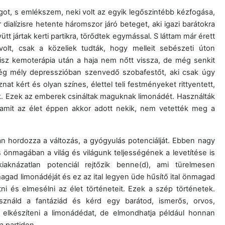
lágot, s emlékszem, neki volt az egyik legőszintébb kézfogása,
dialízisre hetente háromszor járó beteget, aki igazi barátokra
yütt jártak kerti partikra, törődtek egymással. S láttam már érett
volt, csak a közeliek tudták, hogy melleit sebészeti úton
 hisz kemoterápia után a haja nem nőtt vissza, de még senkit
még mély depresszióban szenvedő szobafestőt, aki csak úgy
t kért és olyan színes, élettel teli festményeket rittyentett,
ék. Ezek az emberek csináltak maguknak limonádét. Használták
, amit az élet éppen akkor adott nekik, nem vetették meg a
n hordozza a változás, a gyógyulás potenciálját. Ebben nagy
s önmagában a világ és világunk teljességének a levetítése is
iaknázatlan potenciál rejtőzik benne(d), ami türelmesen
 magad limonádéját és ez az ital legyen üde hűsítő ital önmagad
ni és elmesélni az élet történeteit. Ezek a szép történetek.
náld a fantáziád és kérd egy barátod, ismerős, orvos,
 elkészíteni a limonádédat, de elmondhatja például honnan