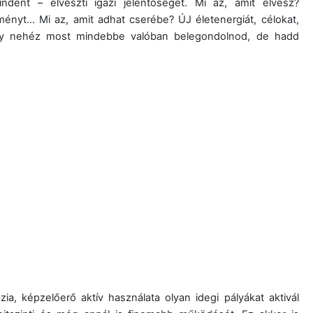
ndent – elveszti igazi jelentőségét. Mi az, amit elvesz?
eményt… Mi az, amit adhat cserébe? ÚJ életenergiát, célokat,
ogy nehéz most mindebbe valóban belegondolnod, de hadd
a, képzelőerő aktív használata olyan idegi pályákat aktivál