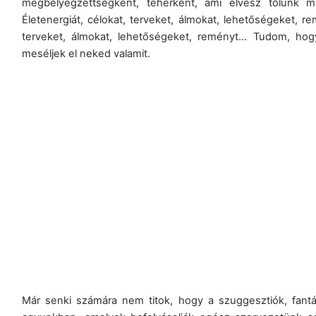
megbélyegzettségként, teherként, ami elvesz tőlünk mi
Életenergiát, célokat, terveket, álmokat, lehetőségeket, r
terveket, álmokat, lehetőségeket, reményt… Tudom, h
meséljek el neked valamit.
Már senki számára nem titok, hogy a szuggesztiók, fantázi