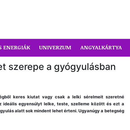
S ENERGIÁK
UNIVERZUM
ANGYALKÁRTYA
et szerepe a gyógyulásban
gből keres kiutat vagy csak a lelki sérelmeit szeretné
 ideális egyensúlyt lelke, teste, szelleme között és ezt a
ógyulás alatt sok mindent lehet érteni. Ugyanúgy a betegség