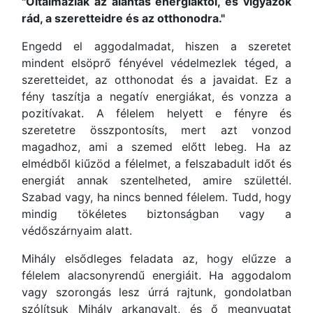
"Oltalmazlak az alantas energiáktól, és vigyázok
rád, a szeretteidre és az otthonodra."
Engedd el aggodalmadat, hiszen a szeretet
mindent elsöprő fényével védelmezlek téged, a
szeretteidet, az otthonodat és a javaidat. Ez a
fény taszítja a negatív energiákat, és vonzza a
pozitívakat. A félelem helyett e fényre és
szeretetre összpontosíts, mert azt vonzod
magadhoz, ami a szemed előtt lebeg. Ha az
elmédből kiűzöd a félelmet, a felszabadult időt és
energiát annak szentelheted, amire születtél.
Szabad vagy, ha nincs benned félelem. Tudd, hogy
mindig tökéletes biztonságban vagy a
védőszárnyaim alatt.
Mihály elsődleges feladata az, hogy elűzze a
félelem alacsonyrendű energiáit. Ha aggodalom
vagy szorongás lesz úrrá rajtunk, gondolatban
szólítsuk Mihály arkangyalt, és ő megnyugtat