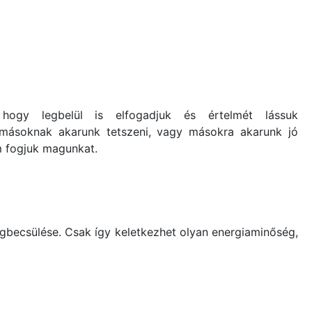
 hogy legbelül is elfogadjuk és értelmét lássuk
 másoknak akarunk tetszeni, vagy másokra akarunk jó
m fogjuk magunkat.
becsülése. Csak így keletkezhet olyan energiaminőség,