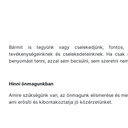
Bármit is tegyünk vagy cselekedjünk, fontos,
tevékenységeinknek és cselekedeteinknek. Ha csak
benyomást tenni, azzal sem becsülni, sem szeretni ne
Hinni önmagunkban
Amire szükségünk van, az önmagunk elismerése és meg
ami erősíti és kibontakoztatja jó közérzetünket.