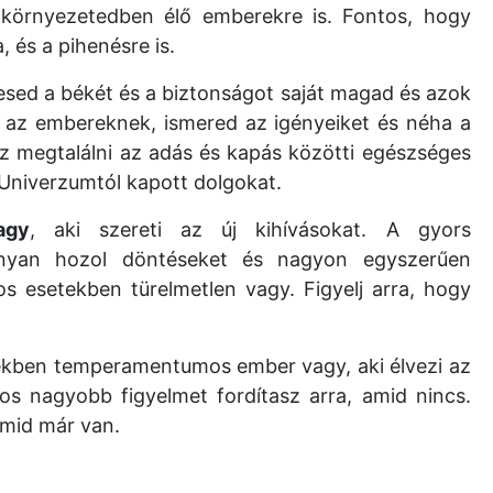
környezetedben élő emberekre is. Fontos, hogy
, és a pihenésre is.
sed a békét és a biztonságot saját magad és azok
ll az embereknek, ismered az igényeiket és néha a
zz megtalálni az adás és kapás közötti egészséges
 Univerzumtól kapott dolgokat.
agy
, aki szereti az új kihívásokat. A gyors
onyan hozol döntéseket és nagyon egyszerűen
s esetekben türelmetlen vagy. Figyelj arra, hogy
ekben temperamentumos ember vagy, aki élvezi az
nos nagyobb figyelmet fordítasz arra, amid nincs.
 amid már van.