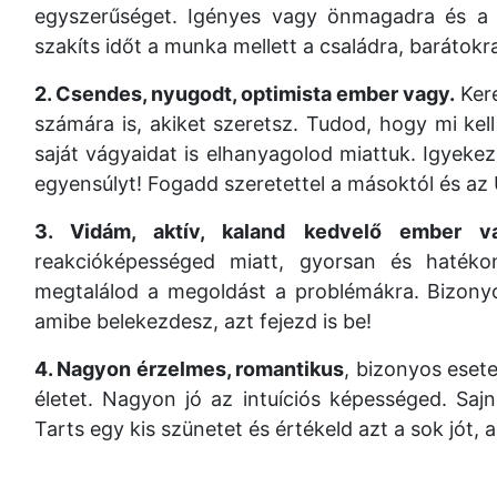
egyszerűséget. Igényes vagy önmagadra és a 
szakíts időt a munka mellett a családra, barátokra
2. Csendes, nyugodt, optimista ember vagy.
Kere
számára is, akiket szeretsz. Tudod, hogy mi ke
saját vágyaidat is elhanyagolod miattuk. Igyeke
egyensúlyt! Fogadd szeretettel a másoktól és az
3. Vidám, aktív, kaland kedvelő ember v
reakcióképességed miatt, gyorsan és haték
megtalálod a megoldást a problémákra. Bizonyo
amibe belekezdesz, azt fejezd is be!
4. Nagyon érzelmes, romantikus
, bizonyos eset
életet. Nagyon jó az intuíciós képességed. Saj
Tarts egy kis szünetet és értékeld azt a sok jót,