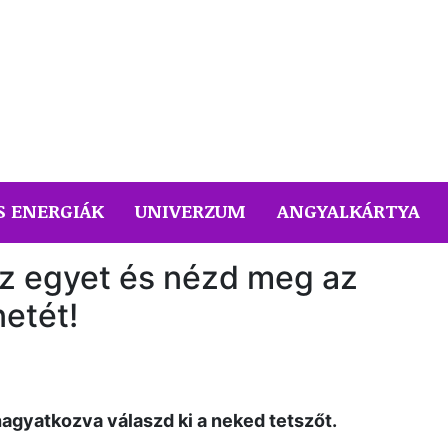
S ENERGIÁK
UNIVERZUM
ANGYALKÁRTYA
sz egyet és nézd meg az
etét!
agyatkozva válaszd ki a neked tetszőt.