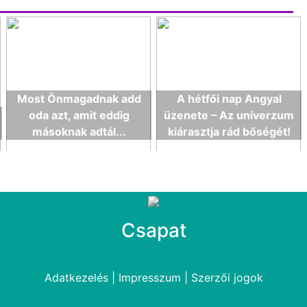
Most Önmagadnak add
A hétfői nap Angyal
oda azt, amit eddig
üzenete – Az univerzum
másoknak adtál...
kiárasztja rád bőségét!
Csapat
Adatkezelés
|
Impresszum
|
Szerzői jogok