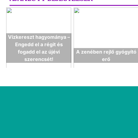
Vízkereszt hagyománya –
Engedd el a régit és
fogadd el az újévi
A zenében rejlő gyógyító
szerencsét!
erő