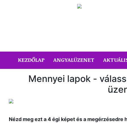
(CURRENT)
KEZDŐLAP
ANGYALÜZENET
AKTUÁLI
Mennyei lapok - válas
üzen
Nézd meg ezt a 4 égi képet és a megérzésedre h