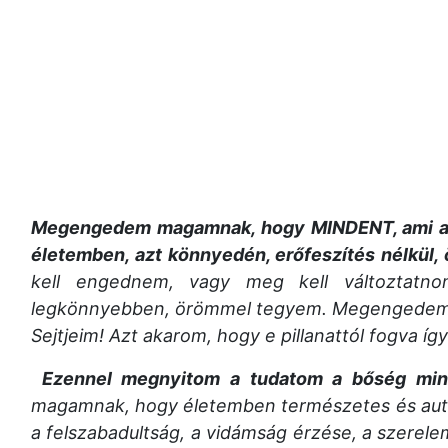
Megengedem magamnak, hogy MINDENT, ami a 
életemben, azt könnyedén, erőfeszítés nélkül
kell engednem, vagy meg kell változtatn
legkönnyebben, örömmel tegyem. Megengedem m
Sejtjeim! Azt akarom, hogy e pillanattól fogva í
Ezennel megnyitom a tudatom a bőség mind
magamnak, hogy életemben természetes és auto
a felszabadultság, a vidámság érzése, a szerele