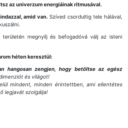
etsz az univerzum energiáinak ritmusával.
indazzal, amid van.
Szíved csordultig tele hálával,
uszálni.
területén megnyílj és befogadóvá válj az isteni
árom héten keresztül:
an hangosan zengjen, hogy betöltse az egész
imenziót és világot!
elül mindent, minden érintettben, ami ellentétes
 legjavát szolgálja!