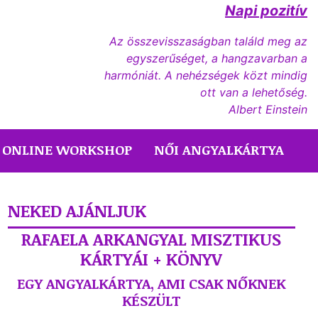
Napi pozitív
Az összevisszaságban találd meg az
egyszerűséget, a hangzavarban a
harmóniát. A nehézségek közt mindig
ott van a lehetőség.
Albert Einstein
ONLINE WORKSHOP
NŐI ANGYALKÁRTYA
NEKED AJÁNLJUK
RAFAELA ARKANGYAL MISZTIKUS
KÁRTYÁI + KÖNYV
EGY ANGYALKÁRTYA, AMI CSAK NŐKNEK
KÉSZÜLT