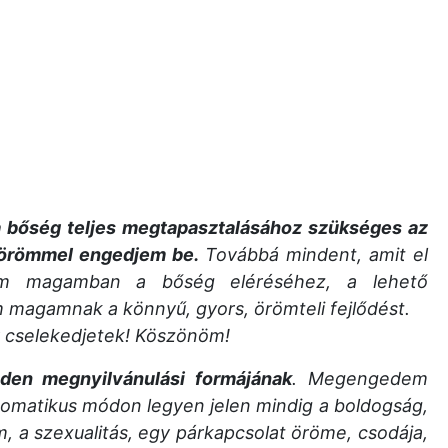
bőség teljes megtapasztalásához szükséges az
, örömmel engedjem be.
Továbbá mindent, amit el
om magamban a bőség eléréséhez, a lehető
agamnak a könnyű, gyors, örömteli fejlődést.
gy cselekedjetek! Köszönöm!
en megnyilvánulási formájának
. Megengedem
matikus módon legyen jelen mindig a boldogság,
m, a szexualitás, egy párkapcsolat öröme, csodája,