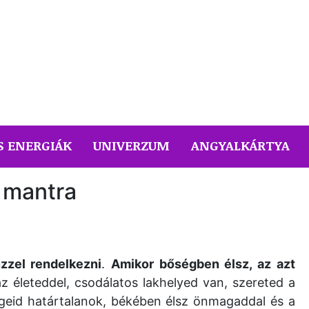
S ENERGIÁK
UNIVERZUM
ANGYALKÁRTYA
 mantra
zzel rendelkezni
.
Amikor bőségben élsz, az azt
 életeddel, csodálatos lakhelyed van, szereted a
ségeid határtalanok, békében élsz önmagaddal és a