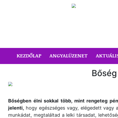
(CURRENT)
KEZDŐLAP
ANGYALÜZENET
AKTUÁLI
Bőség
Bőségben élni sokkal több, mint rengeteg pén
jelenti,
hogy egészséges vagy, elégedett vagy az
munkádat, megtaláltad a lelki társadat, lehető