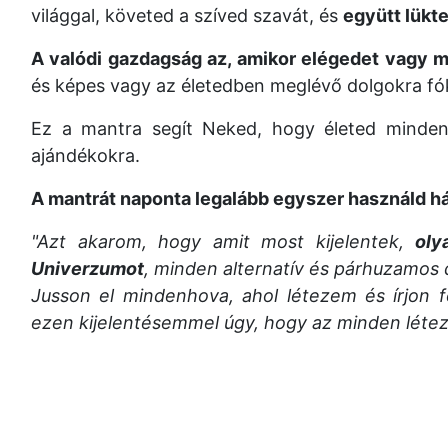
világgal, követed a szíved szavát, és
együtt lükt
A valódi gazdagság az, amikor elégedet vagy m
és képes vagy az életedben meglévő dolgokra fók
Ez a mantra segít Neked, hogy életed minden 
ajándékokra.
A mantrát naponta legalább egyszer használd h
"Azt akarom, hogy amit most kijelentek,
oly
Univerzumot
, minden alternatív és párhuzamos d
Jusson el mindenhova, ahol létezem és írjon f
ezen kijelentésemmel úgy, hogy az minden létező