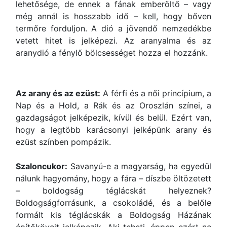
lehetősége, de ennek a fának emberöltő – vagy
még annál is hosszabb idő – kell, hogy bőven
termőre forduljon. A dió a jövendő nemzedékbe
vetett hitet is jelképezi. Az aranyalma és az
aranydió a fénylő bölcsességet hozza el hozzánk.
Az arany és az ezüst:
A férfi és a női princípium, a
Nap és a Hold, a Rák és az Oroszlán színei, a
gazdagságot jelképezik, kívül és belül. Ezért van,
hogy a legtöbb karácsonyi jelképünk arany és
ezüst színben pompázik.
Szaloncukor:
Savanyú-e a magyarság, ha egyedül
nálunk hagyomány, hogy a fára – díszbe öltözetett
– boldogság téglácskát helyeznek?
Boldogságforrásunk, a csokoládé, és a belőle
formált kis téglácskák a Boldogság Házának