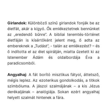
Girlandok:
Különböző színű girlandok fonják be az
életfát, akár a kígyó. Ők emlékeztetnek bennünket
az „eredendő bűnre”. A bibliai teremtés-történet
életfáján is kísértőként jelent meg, ő adta az
embereknek a „Tudást”, - talán az emlékezést? – és
ő indította el az élet spirálján, miatta űzetett ki az
Istenember Ádám és oldalbordája Éva a
paradicsomból.
Angyalhaj:
A fát borító misztikus fátyol, áttetsző,
mégis leplez. Az ezoterikus gondolkodás, a titkok
szimbóluma. A jászol szalmájának – a kis Jézus
derékaljának – analógiája. Sokan ezért angyalhaj
helyett szalmát hintenek a fára.