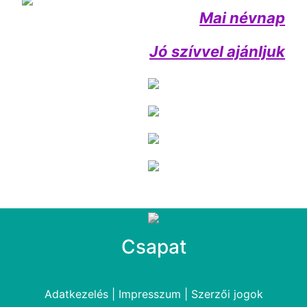
Mai névnap
Jó szívvel ajánljuk
Csapat
Adatkezelés
|
Impresszum
|
Szerzői jogok