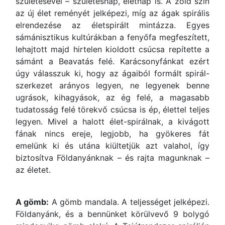
születésével – születésnap, életnap is. A zöld szín
az új élet reményét jelképezi, míg az ágak spirális
elrendezése az életspirált mintázza. Egyes
sámánisztikus kultúrákban a fenyőfa megfeszített,
lehajtott majd hirtelen kioldott csúcsa repítette a
sámánt a Beavatás felé. Karácsonyfánkat ezért
úgy válasszuk ki, hogy az ágaiból formált spirál-
szerkezet arányos legyen, ne legyenek benne
ugrások, kihagyások, az ég felé, a magasabb
tudatosság felé törekvő csúcsa is ép, élettel teljes
legyen. Mivel a halott élet-spirálnak, a kivágott
fának nincs ereje, legjobb, ha gyökeres fát
emelünk ki és utána kiültetjük azt valahol, így
biztosítva Földanyánknak – és rajta magunknak –
az életet.
A gömb:
A gömb mandala. A teljességet jelképezi.
Földanyánk, és a bennünket körülvevő 9 bolygó