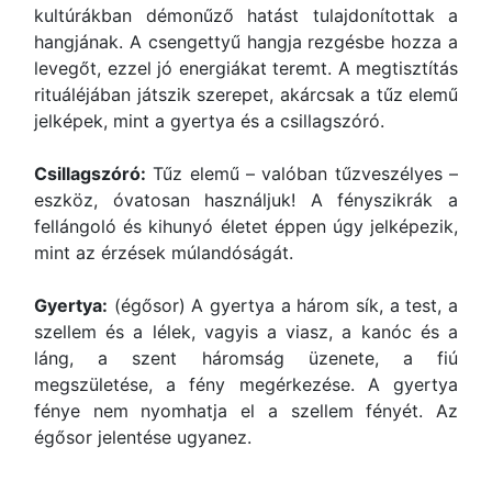
kultúrákban démonűző hatást tulajdonítottak a
hangjának. A csengettyű hangja rezgésbe hozza a
levegőt, ezzel jó energiákat teremt. A megtisztítás
rituáléjában játszik szerepet, akárcsak a tűz elemű
jelképek, mint a gyertya és a csillagszóró.
Csillagszóró:
Tűz elemű – valóban tűzveszélyes –
eszköz, óvatosan használjuk! A fényszikrák a
fellángoló és kihunyó életet éppen úgy jelképezik,
mint az érzések múlandóságát.
Gyertya:
(égősor) A gyertya a három sík, a test, a
szellem és a lélek, vagyis a viasz, a kanóc és a
láng, a szent háromság üzenete, a fiú
megszületése, a fény megérkezése. A gyertya
fénye nem nyomhatja el a szellem fényét. Az
égősor jelentése ugyanez.