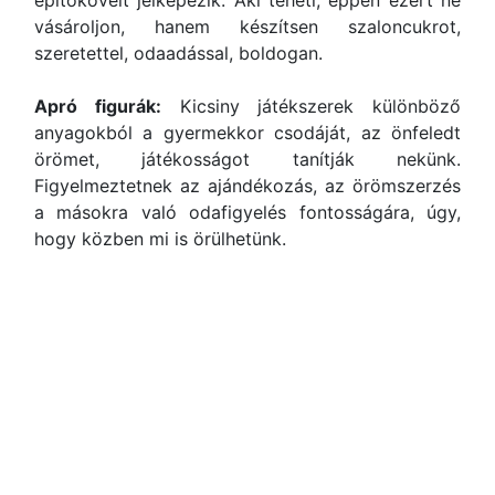
építőköveit jelképezik. Aki teheti, éppen ezért ne
vásároljon, hanem készítsen szaloncukrot,
szeretettel, odaadással, boldogan.
Apró figurák:
Kicsiny játékszerek különböző
anyagokból a gyermekkor csodáját, az önfeledt
örömet, játékosságot tanítják nekünk.
Figyelmeztetnek az ajándékozás, az örömszerzés
a másokra való odafigyelés fontosságára, úgy,
hogy közben mi is örülhetünk.