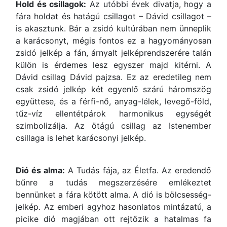
Hold és csillagok:
Az utóbbi évek divatja, hogy a
fára holdat és hatágú csillagot – Dávid csillagot –
is akasztunk. Bár a zsidó kultúrában nem ünneplik
a karácsonyt, mégis fontos ez a hagyományosan
zsidó jelkép a fán, árnyalt jelképrendszerére talán
külön is érdemes lesz egyszer majd kitérni. A
Dávid csillag Dávid pajzsa. Ez az eredetileg nem
csak zsidó jelkép két egyenlő szárú háromszög
együttese, és a férfi-nő, anyag-lélek, levegő-föld,
tűz-víz ellentétpárok harmonikus egységét
szimbolizálja. Az ötágú csillag az Istenember
csillaga is lehet karácsonyi jelkép.
Dió és alma:
A Tudás fája, az Életfa. Az eredendő
bűnre a tudás megszerzésére emlékeztet
bennünket a fára kötött alma. A dió is bölcsesség-
jelkép. Az emberi agyhoz hasonlatos mintázatú, a
picike dió magjában ott rejtőzik a hatalmas fa