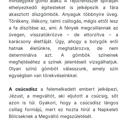
mindegyike gömb alakú. A Tejútrendszer spirálján
elhelyezkedő égitesteket is jelképezik a fára
akasztott díszgömbök. Anyaguk többnyire üveg.
Törékeny, illékony, talmi csillogás, mégis ettől lesz
a fa díszítése az, ami. A fények megcsillannak az
üvegen, visszatükrözve – de eltorzítva – a
karácsony életfáját. Úgy, ahogy a bolygók erői
hatnak életünkre, meghatározva, de nem
determinálva azt. A gömbök színeinek
megfejtéséhez a színek jelentéseit vizsgálhatjuk.
Olyan színű gömböt válasszunk, amely szín
egységben van törekvéseinkkel.
A csúcsdísz
a felemelkedett embert jelképezi,
Jézust, a megváltót, aki eljutott a csúcsig, sőt
azon is túl. Gyakori, hogy a csúcsdísz lángos
csillag formájú, mert ez hozta hírül a Napkeleti
Bölcseknek a Megváltó megszületését.