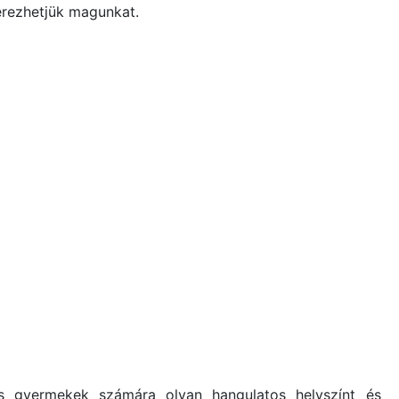
érezhetjük magunkat.
és gyermekek számára olyan hangulatos helyszínt és