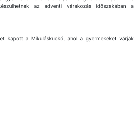
készülhetnek az adventi várakozás időszakában a
yet kapott a Mikuláskuckó, ahol a gyermekeket várják