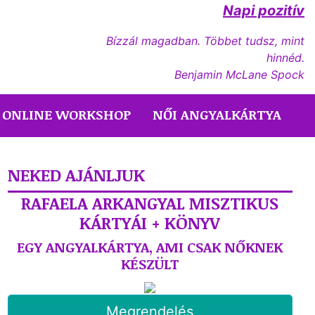
Napi pozitív
Bízzál magadban. Többet tudsz, mint
hinnéd.
Benjamin McLane Spock
ONLINE WORKSHOP
NŐI ANGYALKÁRTYA
NEKED AJÁNLJUK
RAFAELA ARKANGYAL MISZTIKUS
KÁRTYÁI + KÖNYV
EGY ANGYALKÁRTYA, AMI CSAK NŐKNEK
KÉSZÜLT
Megrendelés