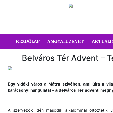
(CURRENT)
KEZDŐLAP
ANGYALÜZENET
AKTUÁLI
Belváros Tér Advent – T
Egy vidéki város a Mátra szívében, ami újra a vil
karácsonyi hangulatát - a Belváros Tér adventi megny
A szervezők idén második alkalommal öltöztetik ün