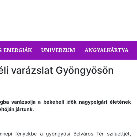
S ENERGIÁK
UNIVERZUM
ANGYALKÁRTYA
éli varázslat Gyöngyösön
ágba varázsolja a békebeli idők nagypolgári életének
itóján jártunk.
nepi fényekbe a gyöngyösi Belváros Tér sziluettjét,