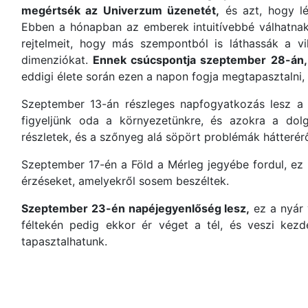
megértsék az Univerzum üzenetét,
és azt, hogy lét
Ebben a hónapban az emberek intuitívebbé válhatnak
rejtelmeit, hogy más szempontból is láthassák a vi
dimenziókat.
Ennek csúcspontja szeptember 28-án, 
eddigi élete során ezen a napon fogja megtapasztalni, h
Szeptember 13-án részleges napfogyatkozás lesz a
figyeljünk oda a környezetünkre, és azokra a dol
részletek, és a szőnyeg alá söpört problémák hátterér
Szeptember 17-én a Föld a Mérleg jegyébe fordul, ez
érzéseket, amelyekről sosem beszéltek.
Szeptember 23-én napéjegyenlőség lesz,
ez a nyár v
féltekén pedig ekkor ér véget a tél, és veszi kezd
tapasztalhatunk.