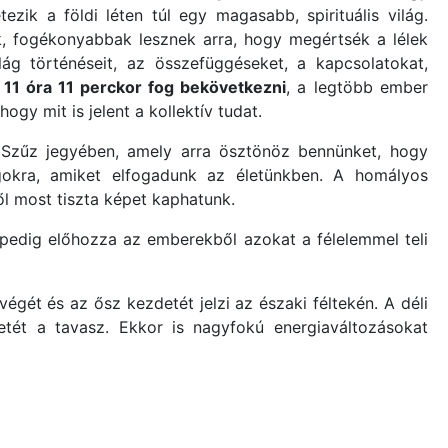
ezik a földi léten túl egy magasabb, spirituális világ.
, fogékonyabbak lesznek arra, hogy megértsék a lélek
lág történéseit, az összefüggéseket, a kapcsolatokat,
11 óra 11 perckor fog bekövetkezni
, a legtöbb ember
ogy mit is jelent a kollektív tudat.
 Szűz jegyében, amely arra ösztönöz bennünket, hogy
gokra, amiket elfogadunk az életünkben. A homályos
ől most tiszta képet kaphatunk.
 pedig előhozza az emberekből azokat a félelemmel teli
égét és az ősz kezdetét jelzi az északi féltekén. A déli
etét a tavasz. Ekkor is nagyfokú energiaváltozásokat