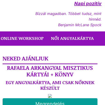
Napi pozitív
Bízzál magadban. Többet tudsz, mint
hinnéd.
Benjamin McLane Spock
ONLINE WORKSHOP
NŐI ANGYALKÁRTYA
NEKED AJÁNLJUK
RAFAELA ARKANGYAL MISZTIKUS
KÁRTYÁI + KÖNYV
EGY ANGYALKÁRTYA, AMI CSAK NŐKNEK
KÉSZÜLT
Megrendelés