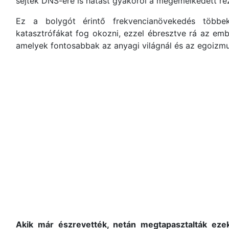
sejtek DNS-ére is hatást gyakorol a megemelkedett r
Ez a bolygót érintő frekvencianövekedés többek 
katasztrófákat fog okozni, ezzel ébresztve rá az emb
amelyek fontosabbak az anyagi világnál és az egoizmu
Akik már észrevették, netán megtapasztalták eze