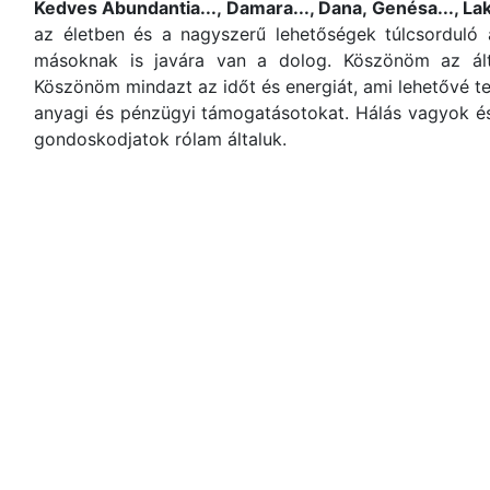
Kedves Abundantia..., Damara..., Dana, Genésa..., La
az életben és a nagyszerű lehetőségek túlcsorduló á
másoknak is javára van a dolog. Köszönöm az ált
Köszönöm mindazt az időt és energiát, ami lehetővé t
anyagi és pénzügyi támogatásotokat. Hálás vagyok és 
gondoskodjatok rólam általuk.