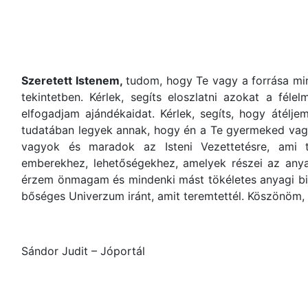
Szeretett Istenem,
tudom, hogy Te vagy a forrása mi
tekintetben. Kérlek, segíts eloszlatni azokat a f
elfogadjam ajándékaidat. Kérlek, segíts, hogy átélje
tudatában legyek annak, hogy én a Te gyermeked vagyo
vagyok és maradok az Isteni Vezettetésre, ami t
emberekhez, lehetőségekhez, amelyek részei az any
érzem önmagam és mindenki mást tökéletes anyagi bi
bőséges Univerzum iránt, amit teremtettél. Köszönöm,
Sándor Judit – Jóportál