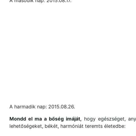
A második nap: 2015.08.17.
A harmadik nap: 2015.08.26.
Mondd el ma a bőség imáját,
hogy egészséget, anyag
lehetőségeket, békét, harmóniát teremts életedbe: