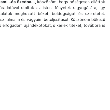
ksmi...és Szedna...,
köszönöm, hogy bőségesen elláttok
radatával utaltok az isteni fényetek ragyogására, így
alatok meghozott békét, boldogságot és szeretetet.
eszi álmaim és vágyaim beteljesítését. Köszönöm bőkezű
elfogadom ajándékotokat, s kérlek titeket, továbbra is