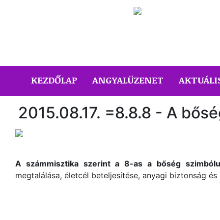
(CURRENT)
KEZDŐLAP
ANGYALÜZENET
AKTUÁLI
2015.08.17. =8.8.8 - A bős
A számmisztika szerint a 8-as a bőség szimból
megtalálása, életcél beteljesítése, anyagi biztonság é