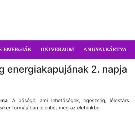
S ENERGIÁK
UNIVERZUM
ANGYALKÁRTYA
ég energiakapujának 2. napja
uma
. A bőségé, ami lehetőségek, egészség, lélektárs
s siker formájában jelenhet meg az életünkbe.