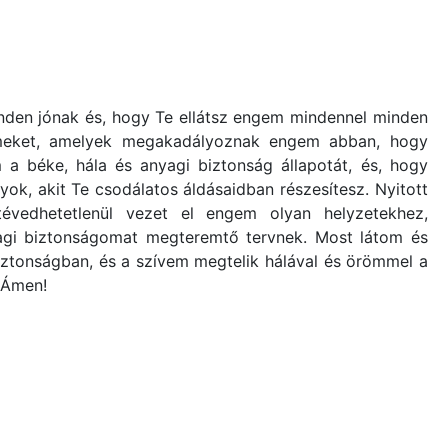
nden jónak és, hogy Te ellátsz engem mindennel minden
élelmeket, amelyek megakadályoznak engem abban, hogy
m a béke, hála és anyagi biztonság állapotát, és, hogy
k, akit Te csodálatos áldásaidban részesítesz. Nyitott
évedhetetlenül vezet el engem olyan helyzetekhez,
agi biztonságomat megteremtő tervnek. Most látom és
ztonságban, és a szívem megtelik hálával és örömmel a
 Ámen!