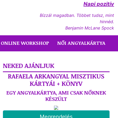
Napi pozitív
Bízzál magadban. Többet tudsz, mint
hinnéd.
Benjamin McLane Spock
ONLINE WORKSHOP
NŐI ANGYALKÁRTYA
NEKED AJÁNLJUK
RAFAELA ARKANGYAL MISZTIKUS
KÁRTYÁI + KÖNYV
EGY ANGYALKÁRTYA, AMI CSAK NŐKNEK
KÉSZÜLT
Megrendelés