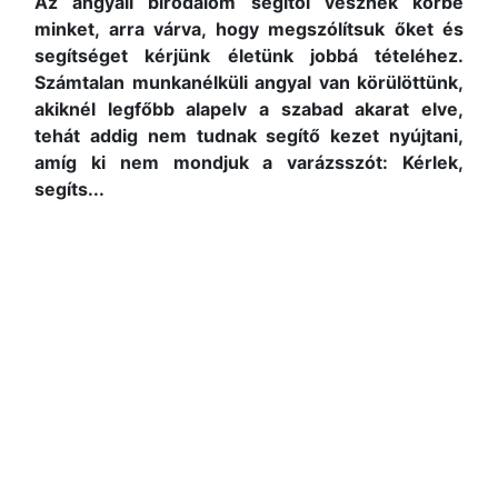
Az angyali birodalom segítői vesznek körbe
minket, arra várva, hogy megszólítsuk őket és
segítséget kérjünk életünk jobbá tételéhez.
Számtalan munkanélküli angyal van körülöttünk,
akiknél legfőbb alapelv a szabad akarat elve,
tehát addig nem tudnak segítő kezet nyújtani,
amíg ki nem mondjuk a varázsszót: Kérlek,
segíts...