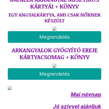
KÁRTYÁI + KÖNYV
EGY ANGYALKÁRTYA, AMI CSAK NŐKNEK
KÉSZÜLT
Megrendelés
ARKANGYALOK GYÓGYÍTÓ EREJE
KÁRTYACSOMAG + KÖNYV
Megrendelés
Mai névnap
Jó szívvel ajánljuk