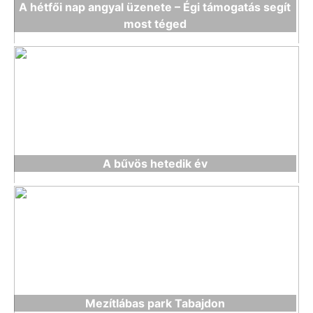
A hétfői nap angyal üzenete – Égi támogatás segít
most téged
A bűvös hetedik év
Mezítlábas park Tabajdon