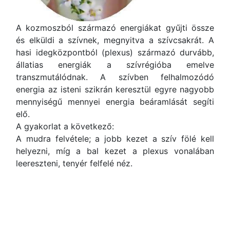
A kozmoszból származó energiákat gyűjti össze
és elküldi a szívnek, megnyitva a szívcsakrát. A
hasi idegközpontból (plexus) származó durvább,
állatias energiák a szívrégióba emelve
transzmutálódnak. A szívben felhalmozódó
energia az isteni szikrán keresztül egyre nagyobb
mennyiségű mennyei energia beáramlását segíti
elő.
A gyakorlat a következő:
A mudra felvétele; a jobb kezet a szív fölé kell
helyezni, míg a bal kezet a plexus vonalában
leereszteni, tenyér felfelé néz.