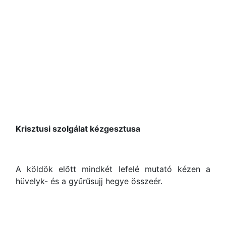
Krisztusi szolgálat kézgesztusa
A köldök előtt mindkét lefelé mutató kézen a
hüvelyk- és a gyűrűsujj hegye összeér.