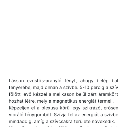
Lásson ezüstös-aranyló fényt, ahogy belép bal
tenyerébe, majd onnan a szívbe. 5-10 percig a szív
fölött levő kézzel a mellkason belül zárt áramkört
hozhat létre, mely a magnetikus energiát termeli.
Képzeljen el a plexusa körül egy szikrázó, erősen
vibráló fénygömböt. Szívja fel az energiát a szívbe
mindaddig, amíg a szívcsakra területe növekedik.