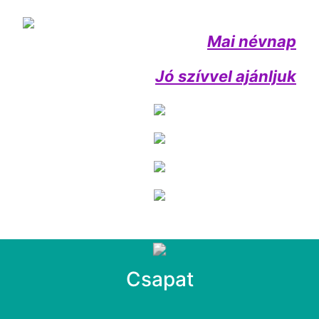
Mai névnap
Jó szívvel ajánljuk
Csapat