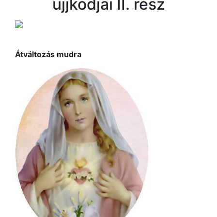
ujjkódjai II. rész
Átváltozás mudra