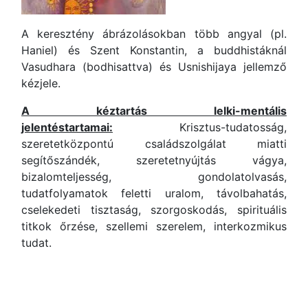
A keresztény ábrázolásokban több angyal (pl.
Haniel) és Szent Konstantin, a buddhistáknál
Vasudhara (bodhisattva) és Usnishijaya jellemző
kézjele.
A kéztartás lelki-mentális
jelentéstartamai:
Krisztus-tudatosság,
szeretetközpontú családszolgálat miatti
segítőszándék, szeretetnyújtás vágya,
bizalomteljesség, gondolatolvasás,
tudatfolyamatok feletti uralom, távolbahatás,
cselekedeti tisztaság, szorgoskodás, spirituális
titkok őrzése, szellemi szerelem, interkozmikus
tudat.