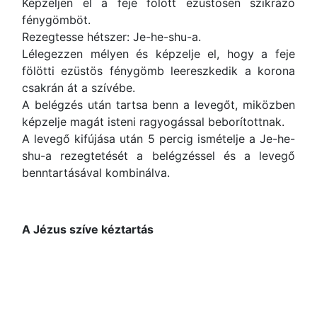
Képzeljen el a feje fölött ezüstösen szikrázó
fénygömböt.
Rezegtesse hétszer: Je-he-shu-a.
Lélegezzen mélyen és képzelje el, hogy a feje
fölötti ezüstös fénygömb leereszkedik a korona
csakrán át a szívébe.
A belégzés után tartsa benn a levegőt, miközben
képzelje magát isteni ragyogással beborítottnak.
A levegő kifújása után 5 percig ismételje a Je-he-
shu-a rezegtetését a belégzéssel és a levegő
benntartásával kombinálva.
A Jézus szíve kéztartás