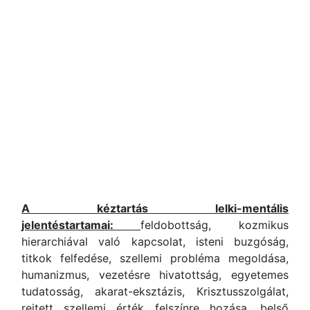
A kéztartás lelki-mentális
jelentéstartamai:
feldobottság, kozmikus
hierarchiával való kapcsolat, isteni buzgóság,
titkok felfedése, szellemi probléma megoldása,
humanizmus, vezetésre hivatottság, egyetemes
tudatosság, akarat-eksztázis, Krisztusszolgálat,
rejtett szellemi érték felszínre hozása, belső