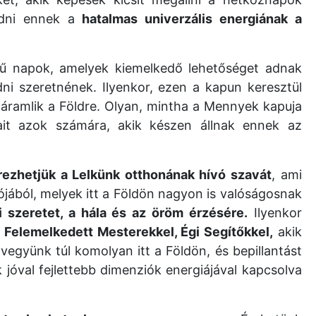
adni ennek a
hatalmas univerzális energiának a
ű napok, amelyek kiemelkedő lehetőséget adnak
dni szeretnének. Ilyenkor, ezen a kapun keresztül
áramlik a Földre. Olyan, mintha a Mennyek kapuja
ylait azok számára, akik készen állnak ennek az
rezhetjük a Lelkünk otthonának hívó szavát
, ami
iójából, melyek itt a Földön nagyon is valóságosnak
li szeretet, a hála és az öröm érzésére.
Ilyenkor
 Felemelkedett Mesterekkel, Égi Segítőkkel,
akik
vegyünk túl komolyan itt a Földön, és bepillantást
jóval fejlettebb dimenziók energiájával kapcsolva