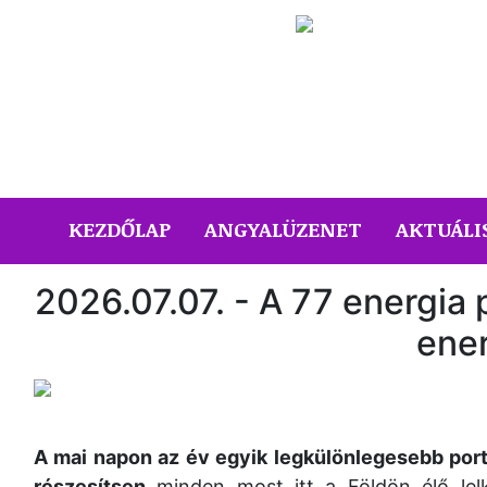
(CURRENT)
KEZDŐLAP
ANGYALÜZENET
AKTUÁLI
2026.07.07. - A 77 energia 
ener
A mai napon az év egyik legkülönlegesebb portá
részesítsen
minden most itt a Földön élő lelk