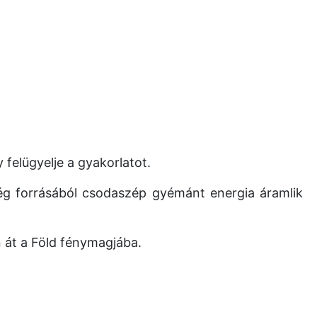
 felügyelje a gyakorlatot.
ég forrásából csodaszép gyémánt energia áramlik
n át a Föld fénymagjába.