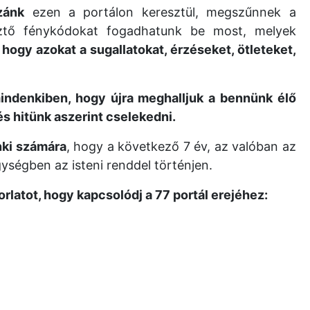
zánk
ezen a portálon keresztül, megszűnnek a
resztő fénykódokat fogadhatunk be most, melyek
 hogy azokat a sugallatokat, érzéseket, ötleteket,
mindenkiben, hogy újra meghalljuk a bennünk élő
s hitünk aszerint cselekedni.
nki számára
, hogy a következő 7 év, az valóban az
ységben az isteni renddel történjen.
rlatot, hogy kapcsolódj a 77 portál erejéhez: