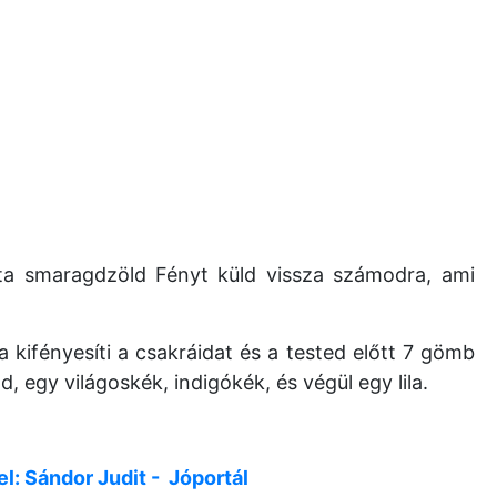
szta smaragdzöld Fényt küld vissza számodra, ami
 kifényesíti a csakráidat és a tested előtt 7 gömb
, egy világoskék, indigókék, és végül egy lila.
el: Sándor Judit - Jóportál