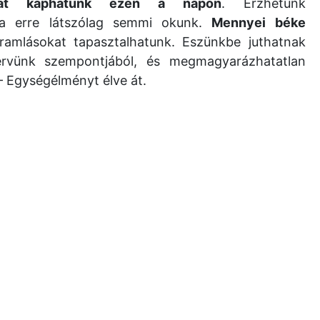
mokat kaphatunk ezen a napon
. Érzhetünk
ha erre látszólag semmi okunk.
Mennyei béke
ramlásokat tapasztalhatunk. Eszünkbe juthatnak
tervünk szempontjából, és megmagyarázhatatlan
 Egységélményt élve át.