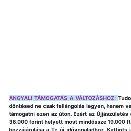
ANGYALI TÁMOGATÁS A VÁLTOZÁSHOZ:
Tudo
döntésed ne csak fellángolás legyen, hanem val
támogatni ezen az úton. Ezért az Újjászületés 
38.000 forint helyett most mindössze 19.000 ft
hozzájárulása a Te új idővonaladhoz. Kattints