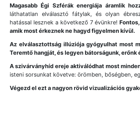
Magasabb Égi Szférák energiája áramlik hoz
láthatatlan elválasztó fátylak, és olyan éb
hatással lesznek a következő 7 évünkre!
Fontos,
amik most érkeznek ne hagyd figyelmen kívül.
Az elválasztottság illúziója gyógyulhat most 
Teremtő hangját, és legyen bátorságunk, erőnk é
A szivárványhíd ereje aktiválódhat most minde
isteni sorsunkat követve: örömben, bőségben, eg
Végezd el ezt a nagyon rövid vizualizációs gyako