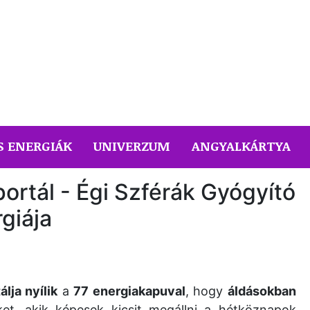
S ENERGIÁK
UNIVERZUM
ANGYALKÁRTYA
portál - Égi Szférák Gyógyító
giája
lja nyílik
a
77 energiakapuval
, hogy
áldásokban
et, akik képesek kicsit megállni a hétköznapok