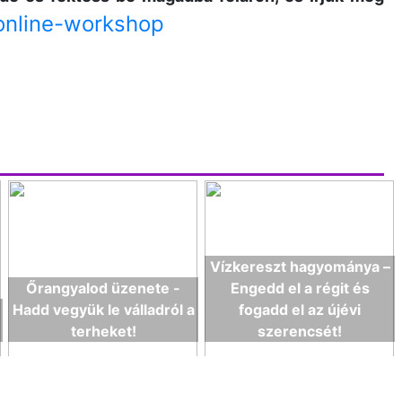
/online-workshop
Vízkereszt hagyománya –
Őrangyalod üzenete -
Engedd el a régit és
Hadd vegyük le válladról a
fogadd el az újévi
terheket!
szerencsét!