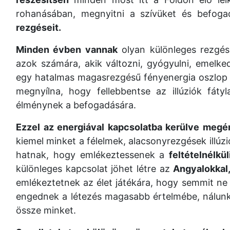
rohanásában, megnyitni a szívüket és befog
rezgéseit.
Minden évben vannak
olyan különleges rezgés
azok számára, akik változni, gyógyulni, emelke
egy hatalmas magasrezgésű fényenergia oszlop 
megnyílna, hogy fellebbentse az illúziók fát
élménynek a befogadására.
Ezzel az energiával kapcsolatba kerülve megé
kiemel minket a félelmek, alacsonyrezgések illúz
hatnak, hogy emlékeztessenek a
feltételnélkü
különleges kapcsolat jöhet létre az
Angyalokkal,
emlékeztetnek az élet játékára, hogy semmit ne 
engednek a létezés magasabb értelmébe, nálunk 
össze minket.