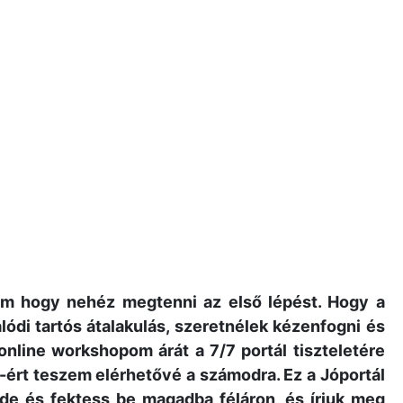
m hogy nehéz megtenni az első lépést. Hogy a
ódi tartós átalakulás, szeretnélek kézenfogni és
online workshopom árát a 7/7 portál tiszteletére
-ért teszem elérhetővé a számodra. Ez a Jóportál
 ide és fektess be magadba féláron, és írjuk meg