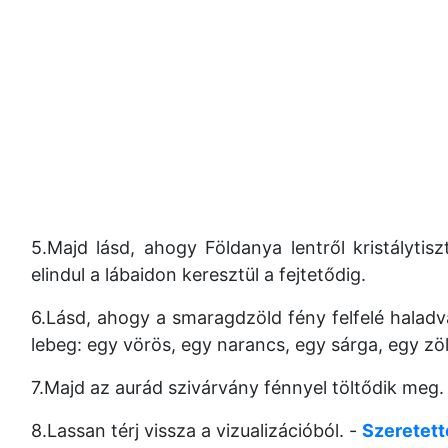
5.Majd lásd, ahogy Földanya lentről kristályti
elindul a lábaidon keresztül a fejtetődig.
6.Lásd, ahogy a smaragdzöld fény felfelé haladva
lebeg: egy vörös, egy narancs, egy sárga, egy zöld
7.Majd az aurád szivárvány fénnyel töltődik meg.
8.Lassan térj vissza a vizualizációból. -
Szeretett