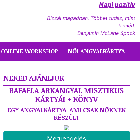
Napi pozitív
Bízzál magadban. Többet tudsz, mint
hinnéd.
Benjamin McLane Spock
ONLINE WORKSHOP
NŐI ANGYALKÁRTYA
NEKED AJÁNLJUK
RAFAELA ARKANGYAL MISZTIKUS
KÁRTYÁI + KÖNYV
EGY ANGYALKÁRTYA, AMI CSAK NŐKNEK
KÉSZÜLT
Megrendelés