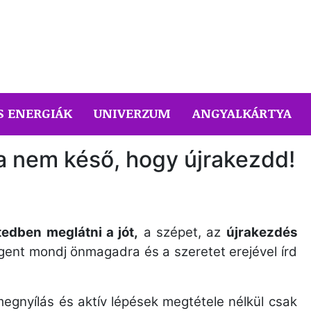
S ENERGIÁK
UNIVERZUM
ANGYALKÁRTYA
a nem késő, hogy újrakezdd!
edben meglátni a jót,
a szépet, az
újrakezdés
gent mondj önmagadra és a szeretet erejével írd
egnyílás és aktív lépések megtétele nélkül csak