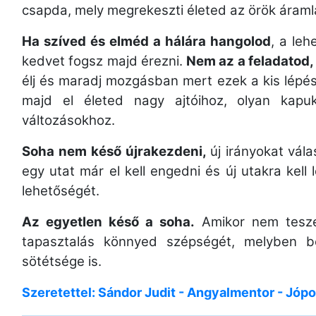
csapda, mely megrekeszti életed az örök áram
Ha szíved és elméd a hálára hangolod
, a le
kedvet fogsz majd érezni.
Nem az a feladatod,
élj és maradj mozgásban mert ezek a kis lépé
majd el életed nagy ajtóihoz, olyan kapu
változásokhoz.
Soha nem késő újrakezdeni,
új irányokat vál
egy utat már el kell engedni és új utakra kel
lehetőségét.
Az egyetlen késő a soha.
Amikor nem teszel
tapasztalás könnyed szépségét, melyben 
sötétsége is.
Szeretettel: Sándor Judit - Angyalmentor - Jópo