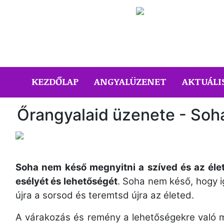
(CURRENT)
KEZDŐLAP
ANGYALÜZENET
AKTUÁLI
Őrangyalaid üzenete - Soh
Soha nem késő megnyitni a szíved és az élet
esélyét és lehetőségét
. Soha nem késő, hogy i
újra a sorsod és teremtsd újra az életed.
A várakozás és remény a lehetőségekre való m