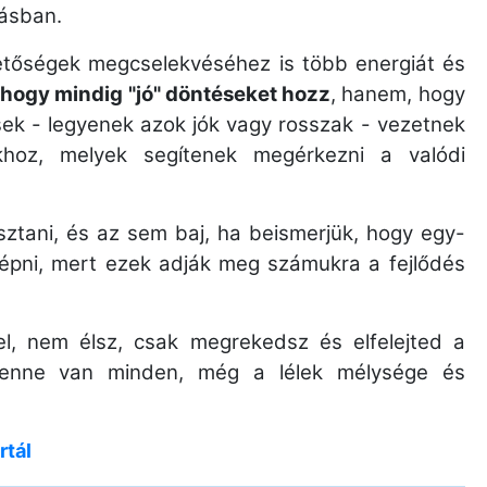
lásban.
hetőségek megcselekvéséhez is több energiát és
 hogy mindig "jó" döntéseket hozz
, hanem, hogy
sek - legyenek azok jók vagy rosszak - vezetnek
khoz, melyek segítenek megérkezni a valódi
asztani, és az sem baj, ha beismerjük, hogy egy-
l lépni, mert ezek adják meg számukra a fejlődés
, nem élsz, csak megrekedsz és elfelejted a
benne van minden, még a lélek mélysége és
rtál